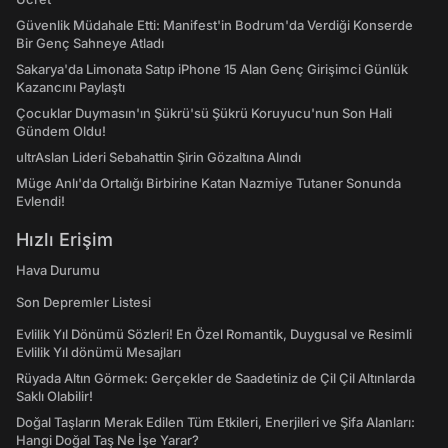
Güvenlik Müdahale Etti: Manifest'in Bodrum'da Verdiği Konserde
Bir Genç Sahneye Atladı
Sakarya'da Limonata Satıp iPhone 15 Alan Genç Girişimci Günlük
Kazancını Paylaştı
Çocuklar Duymasın'ın Şükrü'sü Şükrü Koruyucu'nun Son Hali
Gündem Oldu!
ultrAslan Lideri Sebahattin Şirin Gözaltına Alındı
Müge Anlı'da Ortalığı Birbirine Katan Nazmiye Tutaner Sonunda
Evlendi!
Hızlı Erişim
Hava Durumu
Son Depremler Listesi
Evlilik Yıl Dönümü Sözleri! En Özel Romantik, Duygusal ve Resimli
Evlilik Yıl dönümü Mesajları
Rüyada Altın Görmek: Gerçekler de Saadetiniz de Çil Çil Altınlarda
Saklı Olabilir!
Doğal Taşların Merak Edilen Tüm Etkileri, Enerjileri ve Şifa Alanları:
Hangi Doğal Taş Ne İşe Yarar?