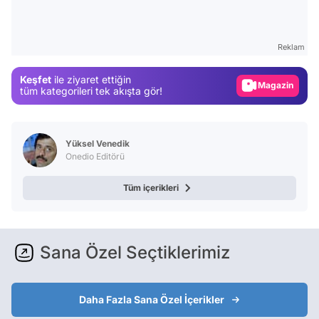
Test
Gündem
Reklam
Magazin
Keşfet
ile ziyaret ettiğin
Video
tüm kategorileri tek akışta gör!
Test
Yüksel Venedik
Onedio Editörü
Tüm içerikleri
Sana Özel Seçtiklerimiz
Daha Fazla Sana Özel İçerikler