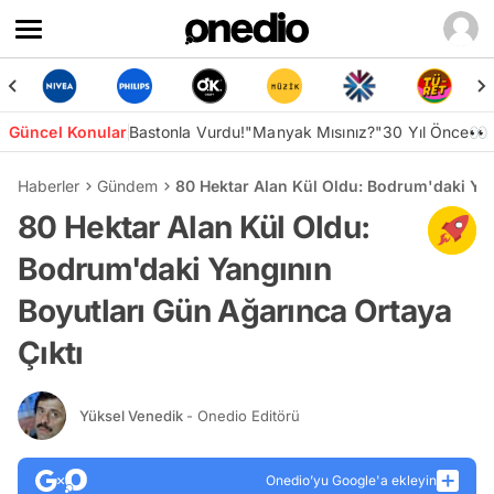
Güncel Konular
Bastonla Vurdu!
"Manyak Mısınız?"
30 Yıl Önce👀
Haberler
Gündem
80 Hektar Alan Kül Oldu: Bodrum'daki Yan
80 Hektar Alan Kül Oldu:
Bodrum'daki Yangının
Boyutları Gün Ağarınca Ortaya
Çıktı
Yüksel Venedik
- Onedio Editörü
Onedio’yu Google'a ekleyin