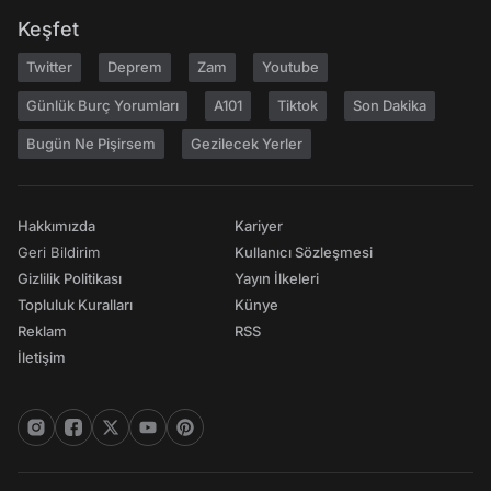
Keşfet
Twitter
Deprem
Zam
Youtube
Günlük Burç Yorumları
A101
Tiktok
Son Dakika
Bugün Ne Pişirsem
Gezilecek Yerler
Hakkımızda
Kariyer
Geri Bildirim
Kullanıcı Sözleşmesi
Gizlilik Politikası
Yayın İlkeleri
Topluluk Kuralları
Künye
Reklam
RSS
İletişim