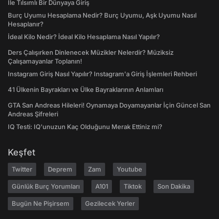
İle Tılsımlı Bir Dünyaya Giriş
Burç Uyumu Hesaplama Nedir? Burç Uyumu, Aşk Uyumu Nasıl
Hesaplanır?
İdeal Kilo Nedir? İdeal Kilo Hesaplama Nasıl Yapılır?
Ders Çalışırken Dinlenecek Müzikler Nelerdir? Müziksiz
Çalışamayanlar Toplanın!
Instagram Giriş Nasıl Yapılır? Instagram'a Giriş İşlemleri Rehberi
41 Ülkenin Bayrakları ve Ülke Bayraklarının Anlamları
GTA San Andreas Hileleri! Oynamaya Doyamayanlar İçin Güncel San
Andreas Şifreleri
IQ Testi: IQ'unuzun Kaç Olduğunu Merak Ettiniz mi?
Keşfet
Twitter
Deprem
Zam
Youtube
Günlük Burç Yorumları
A101
Tiktok
Son Dakika
Bugün Ne Pişirsem
Gezilecek Yerler