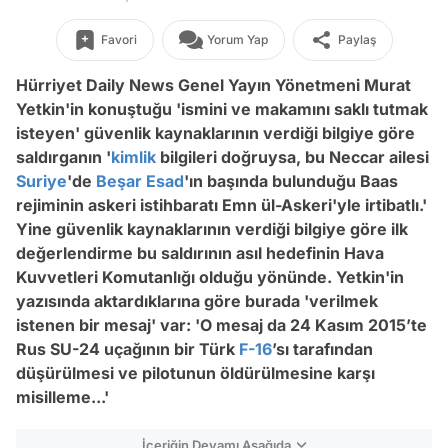
Favori
Yorum Yap
Paylaş
Hürriyet Daily News Genel Yayın Yönetmeni Murat
Yetkin'in konuştuğu 'ismini ve makamını saklı tutmak
isteyen' güvenlik kaynaklarının verdiği bilgiye göre
saldırganın '
kimlik
bilgileri doğruysa, bu Neccar ailesi
Suriye
'de
Beşar Esad
'ın başında bulunduğu Baas
rejiminin askeri istihbaratı Emn ül-Askeri'yle irtibatlı.'
Yine güvenlik kaynaklarının verdiği bilgiye göre ilk
değerlendirme bu saldırının asıl hedefinin Hava
Kuvvetleri Komutanlığı olduğu yönünde. Yetkin'in
yazısında aktardıklarına göre burada 'verilmek
istenen bir mesaj' var: 'O mesaj da 24 Kasım 2015’te
Rus SU-24 uçağının bir Türk
F-16
’sı tarafından
düşürülmesi ve pilotunun öldürülmesine karşı
misilleme...'
İçeriğin Devamı Aşağıda