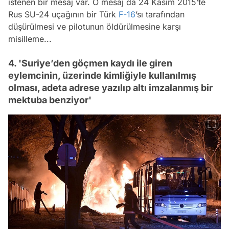
istenen bir mesaj var. O mesaj da 24 Kasım 2015’te
Rus SU-24 uçağının bir Türk
F-16
’sı tarafından
düşürülmesi ve pilotunun öldürülmesine karşı
misilleme...
4. 'Suriye’den göçmen kaydı ile giren
eylemcinin, üzerinde kimliğiyle kullanılmış
olması, adeta adrese yazılıp altı imzalanmış bir
mektuba benziyor'