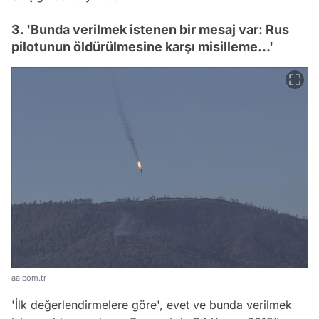
3. 'Bunda verilmek istenen bir mesaj var: Rus
pilotunun öldürülmesine karşı misilleme...'
aa.com.tr
'İlk değerlendirmelere göre', evet ve bunda verilmek