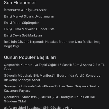
Son Eklenenler
İstanbul'daki En İyi Pizzacılar
En İyi Market Sipariş Uygulamaları
En İyi Robot Süpürgeler
En İyi Klima Markaları Güncel Liste
En İyi Çeyiz Seti Markaları
Rolü İçin Gözünü Kırpmadı! Nezaket Erden'den Ultra Radikal İmaj
Değişikliği
Günün Popüler Başlıkları
Çeşme'de Kumrucuya Tepki Yağdı! 1,5 Saatlik Süreyi Aşana 2 Bin TL
Ücret
Güvenlik Müdahale Etti: Manifest'in Bodrum'da Verdiği Konserde
Bir Genç Sahneye Atladı
Sakarya'da Limonata Satıp iPhone 15 Alan Genç Girişimci Günlük
Kazancını Paylaştı
Çocuklar Duymasın'ın Şükrü'sü Şükrü Koruyucu'nun Son Hali
Gündem Oldu!
ultrAslan Lideri Sebahattin Şirin Gözaltına Alındı