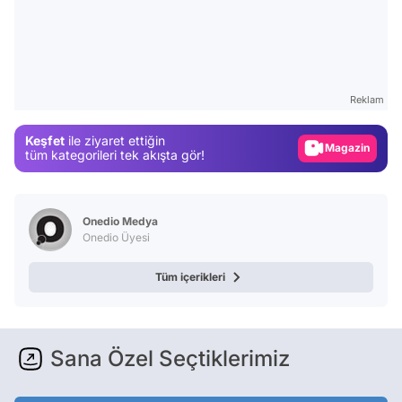
Video
Test
Gündem
Reklam
Magazin
Keşfet
ile ziyaret ettiğin
Video
tüm kategorileri tek akışta gör!
Test
Onedio Medya
Onedio Üyesi
Tüm içerikleri
Sana Özel Seçtiklerimiz