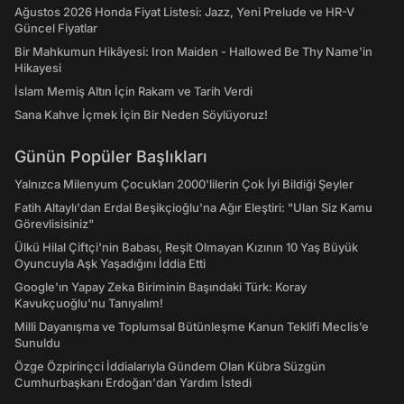
Ağustos 2026 Honda Fiyat Listesi: Jazz, Yeni Prelude ve HR-V
Güncel Fiyatlar
Bir Mahkumun Hikâyesi: Iron Maiden - Hallowed Be Thy Name'in
Hikayesi
İslam Memiş Altın İçin Rakam ve Tarih Verdi
Sana Kahve İçmek İçin Bir Neden Söylüyoruz!
Günün Popüler Başlıkları
Yalnızca Milenyum Çocukları 2000'lilerin Çok İyi Bildiği Şeyler
Fatih Altaylı'dan Erdal Beşikçioğlu'na Ağır Eleştiri: "Ulan Siz Kamu
Görevlisisiniz"
Ülkü Hilal Çiftçi'nin Babası, Reşit Olmayan Kızının 10 Yaş Büyük
Oyuncuyla Aşk Yaşadığını İddia Etti
Google'ın Yapay Zeka Biriminin Başındaki Türk: Koray
Kavukçuoğlu'nu Tanıyalım!
Milli Dayanışma ve Toplumsal Bütünleşme Kanun Teklifi Meclis’e
Sunuldu
Özge Özpirinçci İddialarıyla Gündem Olan Kübra Süzgün
Cumhurbaşkanı Erdoğan'dan Yardım İstedi