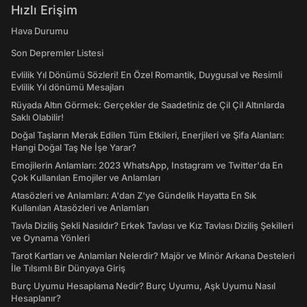
Hızlı Erişim
Hava Durumu
Son Depremler Listesi
Evlilik Yıl Dönümü Sözleri! En Özel Romantik, Duygusal ve Resimli
Evlilik Yıl dönümü Mesajları
Rüyada Altın Görmek: Gerçekler de Saadetiniz de Çil Çil Altınlarda
Saklı Olabilir!
Doğal Taşların Merak Edilen Tüm Etkileri, Enerjileri ve Şifa Alanları:
Hangi Doğal Taş Ne İşe Yarar?
Emojilerin Anlamları: 2023 WhatsApp, Instagram ve Twitter'da En
Çok Kullanılan Emojiler ve Anlamları
Atasözleri ve Anlamları: A'dan Z'ye Gündelik Hayatta En Sık
Kullanılan Atasözleri ve Anlamları
Tavla Diziliş Şekli Nasıldır? Erkek Tavlası ve Kız Tavlası Diziliş Şekilleri
ve Oynama Yönleri
Tarot Kartları ve Anlamları Nelerdir? Majör ve Minör Arkana Desteleri
İle Tılsımlı Bir Dünyaya Giriş
Burç Uyumu Hesaplama Nedir? Burç Uyumu, Aşk Uyumu Nasıl
Hesaplanır?