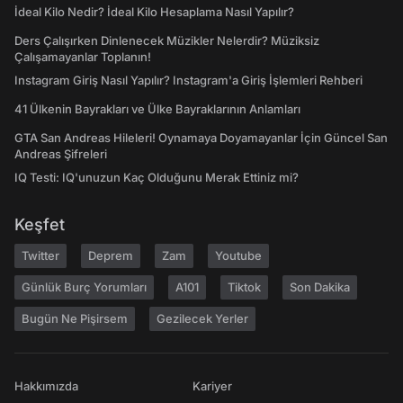
İdeal Kilo Nedir? İdeal Kilo Hesaplama Nasıl Yapılır?
Ders Çalışırken Dinlenecek Müzikler Nelerdir? Müziksiz
Çalışamayanlar Toplanın!
Instagram Giriş Nasıl Yapılır? Instagram'a Giriş İşlemleri Rehberi
41 Ülkenin Bayrakları ve Ülke Bayraklarının Anlamları
GTA San Andreas Hileleri! Oynamaya Doyamayanlar İçin Güncel San
Andreas Şifreleri
IQ Testi: IQ'unuzun Kaç Olduğunu Merak Ettiniz mi?
Keşfet
Twitter
Deprem
Zam
Youtube
Günlük Burç Yorumları
A101
Tiktok
Son Dakika
Bugün Ne Pişirsem
Gezilecek Yerler
Hakkımızda
Kariyer