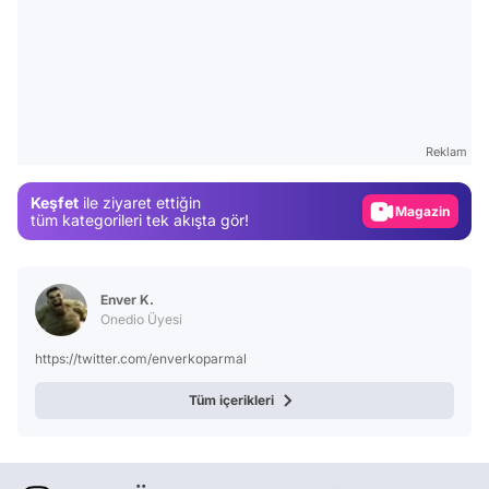
Video
Test
Reklam
Gündem
Keşfet
ile ziyaret ettiğin
Magazin
tüm kategorileri tek akışta gör!
Video
Test
Enver K.
Onedio Üyesi
https://twitter.com/enverkoparmal
Tüm içerikleri