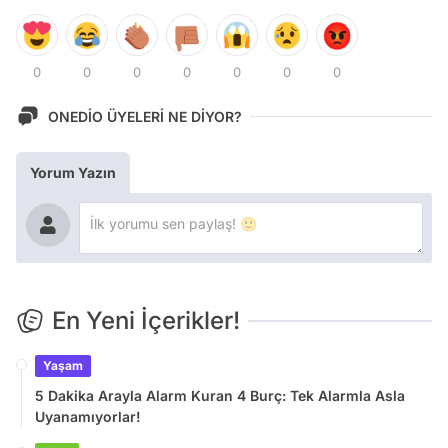
0
0
0
0
0
0
0
ONEDİO ÜYELERİ NE DİYOR?
Yorum Yazın
En Yeni İçerikler!
Yaşam
5 Dakika Arayla Alarm Kuran 4 Burç: Tek Alarmla Asla
Uyanamıyorlar!