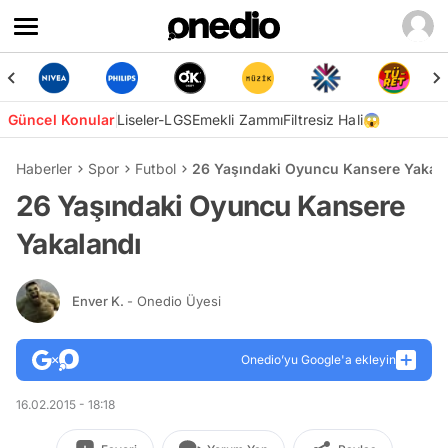
Güncel Konular
Liseler-LGS
Emekli Zammı
Filtresiz Hali😱
Haberler
Spor
Futbol
26 Yaşındaki Oyuncu Kansere Yakal
26 Yaşındaki Oyuncu Kansere
Yakalandı
Enver K.
- Onedio Üyesi
Onedio’yu Google'a ekleyin
16.02.2015 - 18:18