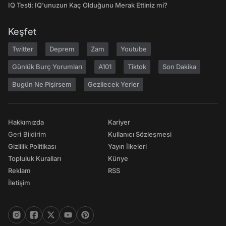
IQ Testi: IQ'unuzun Kaç Olduğunu Merak Ettiniz mi?
Keşfet
Twitter
Deprem
Zam
Youtube
Günlük Burç Yorumları
A101
Tiktok
Son Dakika
Bugün Ne Pişirsem
Gezilecek Yerler
Hakkımızda
Kariyer
Geri Bildirim
Kullanıcı Sözleşmesi
Gizlilik Politikası
Yayın İlkeleri
Topluluk Kuralları
Künye
Reklam
RSS
İletişim