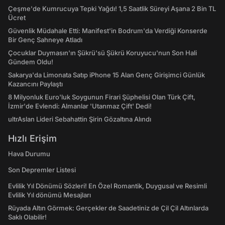
Çeşme'de Kumrucuya Tepki Yağdı! 1,5 Saatlik Süreyi Aşana 2 Bin TL
Ücret
Güvenlik Müdahale Etti: Manifest'in Bodrum'da Verdiği Konserde
Bir Genç Sahneye Atladı
Çocuklar Duymasın'ın Şükrü'sü Şükrü Koruyucu'nun Son Hali
Gündem Oldu!
Sakarya'da Limonata Satıp iPhone 15 Alan Genç Girişimci Günlük
Kazancını Paylaştı
8 Milyonluk Euro'luk Soygunun Firari Şüphelisi Olan Türk Çift,
İzmir'de Evlendi: Almanlar 'Utanmaz Çift' Dedi!
ultrAslan Lideri Sebahattin Şirin Gözaltına Alındı
Hızlı Erişim
Hava Durumu
Son Depremler Listesi
Evlilik Yıl Dönümü Sözleri! En Özel Romantik, Duygusal ve Resimli
Evlilik Yıl dönümü Mesajları
Rüyada Altın Görmek: Gerçekler de Saadetiniz de Çil Çil Altınlarda
Saklı Olabilir!