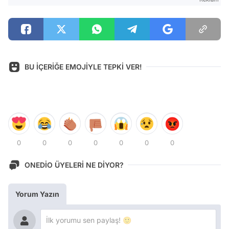
BU İÇERİĞE EMOJİYLE TEPKİ VER!
0
0
0
0
0
0
0
ONEDİO ÜYELERİ NE DİYOR?
Yorum Yazın