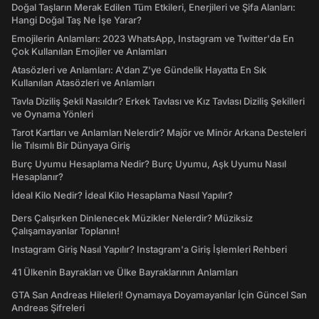
Doğal Taşların Merak Edilen Tüm Etkileri, Enerjileri ve Şifa Alanları:
Hangi Doğal Taş Ne İşe Yarar?
Emojilerin Anlamları: 2023 WhatsApp, Instagram ve Twitter'da En
Çok Kullanılan Emojiler ve Anlamları
Atasözleri ve Anlamları: A'dan Z'ye Gündelik Hayatta En Sık
Kullanılan Atasözleri ve Anlamları
Tavla Diziliş Şekli Nasıldır? Erkek Tavlası ve Kız Tavlası Diziliş Şekilleri
ve Oynama Yönleri
Tarot Kartları ve Anlamları Nelerdir? Majör ve Minör Arkana Desteleri
İle Tılsımlı Bir Dünyaya Giriş
Burç Uyumu Hesaplama Nedir? Burç Uyumu, Aşk Uyumu Nasıl
Hesaplanır?
İdeal Kilo Nedir? İdeal Kilo Hesaplama Nasıl Yapılır?
Ders Çalışırken Dinlenecek Müzikler Nelerdir? Müziksiz
Çalışamayanlar Toplanın!
Instagram Giriş Nasıl Yapılır? Instagram'a Giriş İşlemleri Rehberi
41 Ülkenin Bayrakları ve Ülke Bayraklarının Anlamları
GTA San Andreas Hileleri! Oynamaya Doyamayanlar İçin Güncel San
Andreas Şifreleri