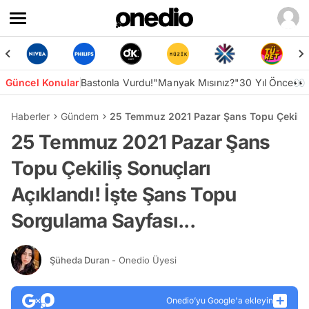
Güncel Konular
Bastonla Vurdu!
"Manyak Mısınız?"
30 Yıl Önce👀
Haberler
Gündem
25 Temmuz 2021 Pazar Şans Topu Çekiliş S
25 Temmuz 2021 Pazar Şans
Topu Çekiliş Sonuçları
Açıklandı! İşte Şans Topu
Sorgulama Sayfası...
Şüheda Duran
- Onedio Üyesi
Onedio’yu Google'a ekleyin