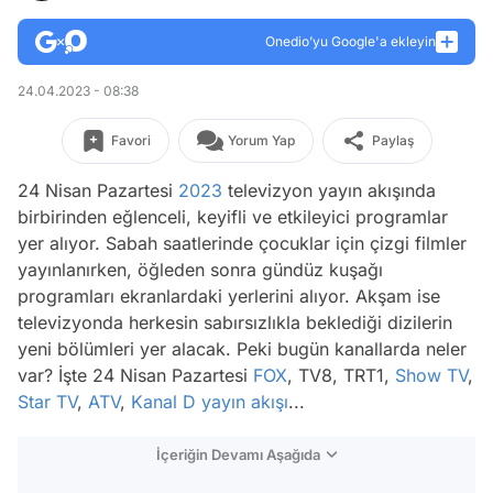
Onedio’yu Google'a ekleyin
24.04.2023 - 08:38
Favori
Yorum Yap
Paylaş
24 Nisan Pazartesi
2023
televizyon yayın akışında
birbirinden eğlenceli, keyifli ve etkileyici programlar
yer alıyor. Sabah saatlerinde çocuklar için çizgi filmler
yayınlanırken, öğleden sonra gündüz kuşağı
programları ekranlardaki yerlerini alıyor. Akşam ise
televizyonda herkesin sabırsızlıkla beklediği dizilerin
yeni bölümleri yer alacak. Peki bugün kanallarda neler
var? İşte 24 Nisan Pazartesi
FOX
, TV8, TRT1,
Show TV
,
Star TV
,
ATV
,
Kanal D
yayın akışı
...
İçeriğin Devamı Aşağıda