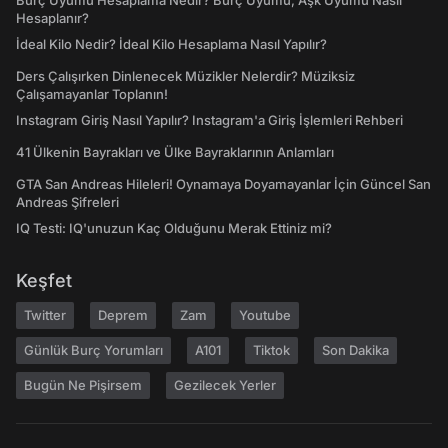
Burç Uyumu Hesaplama Nedir? Burç Uyumu, Aşk Uyumu Nasıl
Hesaplanır?
İdeal Kilo Nedir? İdeal Kilo Hesaplama Nasıl Yapılır?
Ders Çalışırken Dinlenecek Müzikler Nelerdir? Müziksiz
Çalışamayanlar Toplanın!
Instagram Giriş Nasıl Yapılır? Instagram'a Giriş İşlemleri Rehberi
41 Ülkenin Bayrakları ve Ülke Bayraklarının Anlamları
GTA San Andreas Hileleri! Oynamaya Doyamayanlar İçin Güncel San
Andreas Şifreleri
IQ Testi: IQ'unuzun Kaç Olduğunu Merak Ettiniz mi?
Keşfet
Twitter
Deprem
Zam
Youtube
Günlük Burç Yorumları
A101
Tiktok
Son Dakika
Bugün Ne Pişirsem
Gezilecek Yerler