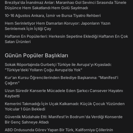
Brezilya'da İnanılmaz Anlar: Maranhao Gol Sevinci Sırasında Tünele
Düşünce Hem Sakatlandı Hem Golü Sayılmadı
10-16 Ağustos Ankara, İzmir ve Bursa Tiyatro Rehberi
Hem Serinletiyor Hem Damarları Koruyor: Japonların Yazın
Serinlemek İçin İçtiği Çay
Haftanın En Popülerleri: Herkesin Sepetine Eklediği Haftanın En Çok
Satan Ürünleri
Günün Popüler Başlıkları
Sokak Röportajında Gurbetçi Türkiye ile Avrupa'yı Kıyasladı:
"Türkiye’deki Yolların Çoğu Avrupa’da Yok"
Kur'an Kursu Öğrencilerinden Belediye Başkanına: "Manifest’i
Çağırın"
Uzun Süredir Kanserle Mücadele Eden Şarkıcı Cansever Hayatını
Kaybetti
Kemerini Takmadığı İçin Uçak Kalkamadı: Küçük Çocuk Yüzünden
Yolcular 1 Gün Bekledi
Güvenlik Müdahale Etti: Manifest'in Bodrum'da Verdiği Konserde
Bir Genç Sahneye Atladı
ABD Ordusunda Görev Yapan Bir Türk, Kaliforniya Çöllerinin