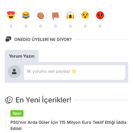
0
0
0
0
0
0
0
ONEDİO ÜYELERİ NE DİYOR?
Yorum Yazın
En Yeni İçerikler!
Spor
PSG’nin Arda Güler İçin 115 Milyon Euro Teklif Ettiği İddia
Edildi