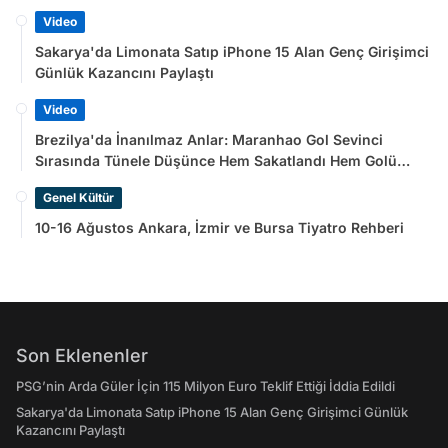
Video
Sakarya'da Limonata Satıp iPhone 15 Alan Genç Girişimci
Günlük Kazancını Paylaştı
Video
Brezilya'da İnanılmaz Anlar: Maranhao Gol Sevinci
Sırasında Tünele Düşünce Hem Sakatlandı Hem Golü
Sayılmadı
Genel Kültür
10-16 Ağustos Ankara, İzmir ve Bursa Tiyatro Rehberi
Son Eklenenler
PSG’nin Arda Güler İçin 115 Milyon Euro Teklif Ettiği İddia Edildi
Sakarya'da Limonata Satıp iPhone 15 Alan Genç Girişimci Günlük
Kazancını Paylaştı