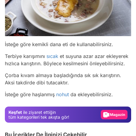
İsteğe göre kemikli dana eti de kullanabilirsiniz.
Terbiye karışımını
sıcak
et suyuna azar azar ekleyerek
hızlıca karıştırın. Böylece kesilmesini önleyebilirsiniz.
Çorba kıvam almaya başladığında sık sık karıştırın.
Aksi takdirde dibi tutacaktır.
Video
İsteğe göre haşlanmış
nohut
da ekleyebilirsiniz.
Test
Gündem
Keşfet
ile ziyaret ettiğin
Magazin
tüm kategorileri tek akışta gör!
Video
Bu İçerikler De İlginizi Çekebilir
Test