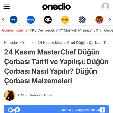
Güncel Konular
YKS Değişecek mi?
"Manyak Mısınız?"
30 Yıl Önc
Haberler
Yemek
24 Kasım MasterChef Düğün Çorbası Tarifi 
24 Kasım MasterChef Düğün
Çorbası Tarifi ve Yapılışı: Düğün
Çorbası Nasıl Yapılır? Düğün
Çorbası Malzemeleri
GNS
- Onedio Editörü
Onedio’yu Google'a ekleyin