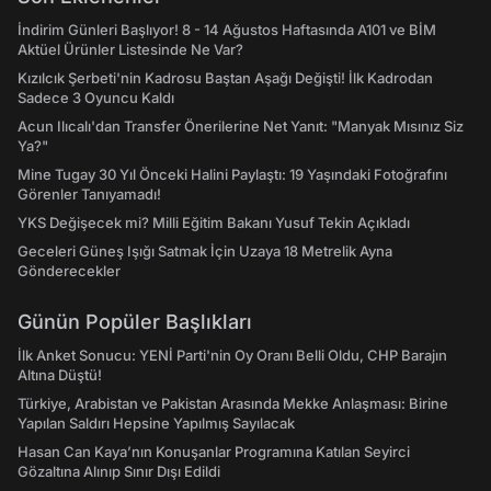
İndirim Günleri Başlıyor! 8 - 14 Ağustos Haftasında A101 ve BİM
Aktüel Ürünler Listesinde Ne Var?
Kızılcık Şerbeti'nin Kadrosu Baştan Aşağı Değişti! İlk Kadrodan
Sadece 3 Oyuncu Kaldı
Acun Ilıcalı'dan Transfer Önerilerine Net Yanıt: "Manyak Mısınız Siz
Ya?"
Mine Tugay 30 Yıl Önceki Halini Paylaştı: 19 Yaşındaki Fotoğrafını
Görenler Tanıyamadı!
YKS Değişecek mi? Milli Eğitim Bakanı Yusuf Tekin Açıkladı
Geceleri Güneş Işığı Satmak İçin Uzaya 18 Metrelik Ayna
Gönderecekler
Günün Popüler Başlıkları
İlk Anket Sonucu: YENİ Parti'nin Oy Oranı Belli Oldu, CHP Barajın
Altına Düştü!
Türkiye, Arabistan ve Pakistan Arasında Mekke Anlaşması: Birine
Yapılan Saldırı Hepsine Yapılmış Sayılacak
Hasan Can Kaya’nın Konuşanlar Programına Katılan Seyirci
Gözaltına Alınıp Sınır Dışı Edildi