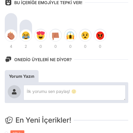
BU İÇERİĞE EMOJİYLE TEPKİ VER!
4
2
0
0
0
0
0
ONEDİO ÜYELERİ NE DİYOR?
Yorum Yazın
En Yeni İçerikler!