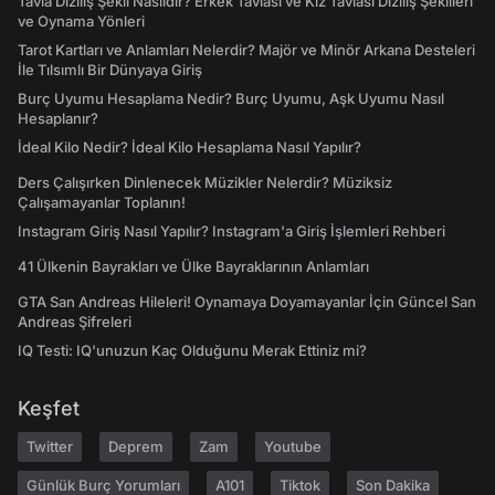
Tavla Diziliş Şekli Nasıldır? Erkek Tavlası ve Kız Tavlası Diziliş Şekilleri
ve Oynama Yönleri
Tarot Kartları ve Anlamları Nelerdir? Majör ve Minör Arkana Desteleri
İle Tılsımlı Bir Dünyaya Giriş
Burç Uyumu Hesaplama Nedir? Burç Uyumu, Aşk Uyumu Nasıl
Hesaplanır?
İdeal Kilo Nedir? İdeal Kilo Hesaplama Nasıl Yapılır?
Ders Çalışırken Dinlenecek Müzikler Nelerdir? Müziksiz
Çalışamayanlar Toplanın!
Instagram Giriş Nasıl Yapılır? Instagram'a Giriş İşlemleri Rehberi
41 Ülkenin Bayrakları ve Ülke Bayraklarının Anlamları
GTA San Andreas Hileleri! Oynamaya Doyamayanlar İçin Güncel San
Andreas Şifreleri
IQ Testi: IQ'unuzun Kaç Olduğunu Merak Ettiniz mi?
Keşfet
Twitter
Deprem
Zam
Youtube
Günlük Burç Yorumları
A101
Tiktok
Son Dakika