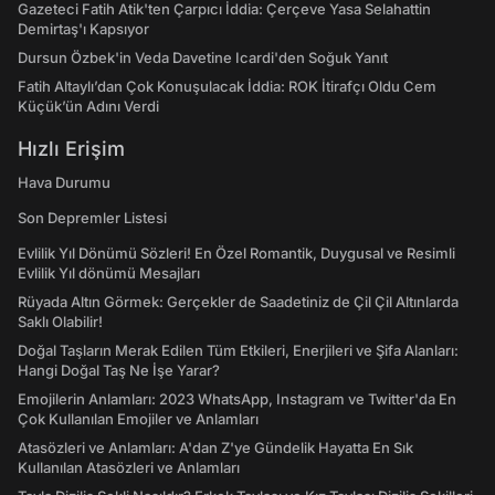
Gazeteci Fatih Atik'ten Çarpıcı İddia: Çerçeve Yasa Selahattin
Demirtaş'ı Kapsıyor
Dursun Özbek'in Veda Davetine Icardi'den Soğuk Yanıt
Fatih Altaylı’dan Çok Konuşulacak İddia: ROK İtirafçı Oldu Cem
Küçük’ün Adını Verdi
Hızlı Erişim
Hava Durumu
Son Depremler Listesi
Evlilik Yıl Dönümü Sözleri! En Özel Romantik, Duygusal ve Resimli
Evlilik Yıl dönümü Mesajları
Rüyada Altın Görmek: Gerçekler de Saadetiniz de Çil Çil Altınlarda
Saklı Olabilir!
Doğal Taşların Merak Edilen Tüm Etkileri, Enerjileri ve Şifa Alanları:
Hangi Doğal Taş Ne İşe Yarar?
Emojilerin Anlamları: 2023 WhatsApp, Instagram ve Twitter'da En
Çok Kullanılan Emojiler ve Anlamları
Atasözleri ve Anlamları: A'dan Z'ye Gündelik Hayatta En Sık
Kullanılan Atasözleri ve Anlamları