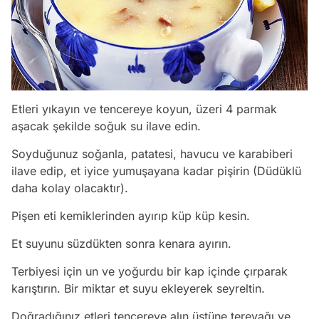
Etleri yıkayın ve tencereye koyun, üzeri 4 parmak
aşacak şekilde soğuk su ilave edin.
Soyduğunuz soğanla, patatesi, havucu ve karabiberi
ilave edip, et iyice yumuşayana kadar pişirin (Düdüklü
daha kolay olacaktır).
Pişen eti kemiklerinden ayırıp küp küp kesin.
Et suyunu süzdükten sonra kenara ayırın.
Terbiyesi için un ve yoğurdu bir kap içinde çırparak
karıştırın. Bir miktar et suyu ekleyerek seyreltin.
Doğradığınız etleri tencereye alın üstüne tereyağı ve