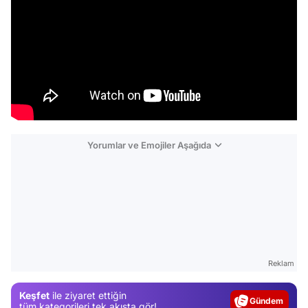
Yorumlar ve Emojiler Aşağıda
Video
Test
Reklam
Gündem
Keşfet
ile ziyaret ettiğin
Magazin
tüm kategorileri tek akışta gör!