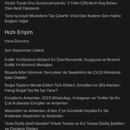
Hiçbir Tuzak Onu Durduramıyordu: 3 Yıldır Çiftçilerin Baş Belası
Olan Kedi Yakalandı
Tarla İşçisiydi Modellere Taş Çıkarttı: Viral Olan Kadının Son Haline
Beğeni Yağdı
Hızlı Erişim
Hava Durumu
Son Depremler Listesi
Evlilik Yıl Dönümü Sözleri! En Özel Romantik, Duygusal ve Resimli
Evlilik Yıl dönümü Mesajları
Rüyada Altın Görmek: Gerçekler de Saadetiniz de Çil Çil Altınlarda
Saklı Olabilir!
Doğal Taşların Merak Edilen Tüm Etkileri, Enerjileri ve Şifa Alanları:
Hangi Doğal Taş Ne İşe Yarar?
Emojilerin Anlamları: 2023 WhatsApp, Instagram ve Twitter'da En
Çok Kullanılan Emojiler ve Anlamları
Atasözleri ve Anlamları: A'dan Z'ye Gündelik Hayatta En Sık
Kullanılan Atasözleri ve Anlamları
Tavla Diziliş Şekli Nasıldır? Erkek Tavlası ve Kız Tavlası Diziliş Şekilleri
ve Oynama Yönleri