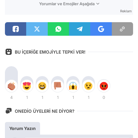
Yorumlar ve Emojiler Aşağıda
Reklam
BU İÇERİĞE EMOJİYLE TEPKİ VER!
4
1
1
1
1
1
0
ONEDİO ÜYELERİ NE DİYOR?
Yorum Yazın