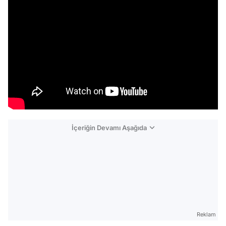
İçeriğin Devamı Aşağıda
Reklam