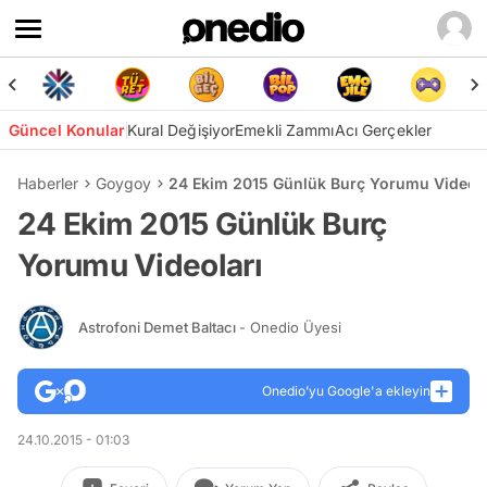
Güncel Konular
Kural Değişiyor
Emekli Zammı
Acı Gerçekler
Haberler
Goygoy
24 Ekim 2015 Günlük Burç Yorumu Videola
24 Ekim 2015 Günlük Burç
Yorumu Videoları
Astrofoni Demet Baltacı
- Onedio Üyesi
Onedio’yu Google'a ekleyin
24.10.2015 - 01:03