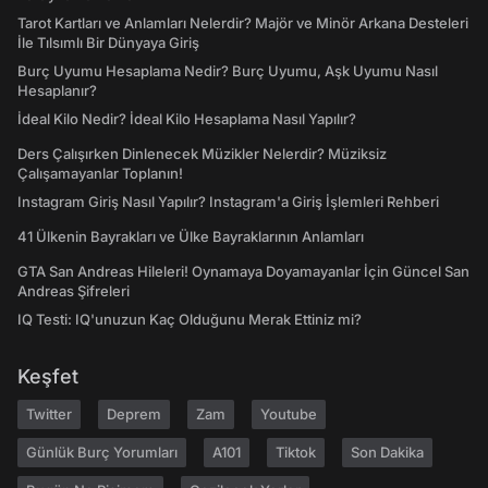
Tarot Kartları ve Anlamları Nelerdir? Majör ve Minör Arkana Desteleri
İle Tılsımlı Bir Dünyaya Giriş
Burç Uyumu Hesaplama Nedir? Burç Uyumu, Aşk Uyumu Nasıl
Hesaplanır?
İdeal Kilo Nedir? İdeal Kilo Hesaplama Nasıl Yapılır?
Ders Çalışırken Dinlenecek Müzikler Nelerdir? Müziksiz
Çalışamayanlar Toplanın!
Instagram Giriş Nasıl Yapılır? Instagram'a Giriş İşlemleri Rehberi
41 Ülkenin Bayrakları ve Ülke Bayraklarının Anlamları
GTA San Andreas Hileleri! Oynamaya Doyamayanlar İçin Güncel San
Andreas Şifreleri
IQ Testi: IQ'unuzun Kaç Olduğunu Merak Ettiniz mi?
Keşfet
Twitter
Deprem
Zam
Youtube
Günlük Burç Yorumları
A101
Tiktok
Son Dakika