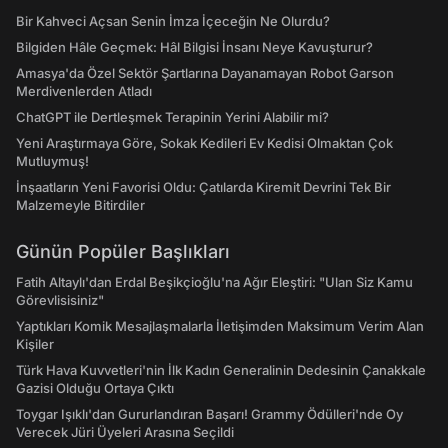
Bir Kahveci Açsan Senin İmza İçeceğin Ne Olurdu?
Bilgiden Hâle Geçmek: Hâl Bilgisi İnsanı Neye Kavuşturur?
Amasya'da Özel Sektör Şartlarına Dayanamayan Robot Garson
Merdivenlerden Atladı
ChatGPT ile Dertleşmek Terapinin Yerini Alabilir mi?
Yeni Araştırmaya Göre, Sokak Kedileri Ev Kedisi Olmaktan Çok
Mutluymuş!
İnşaatların Yeni Favorisi Oldu: Çatılarda Kiremit Devrini Tek Bir
Malzemeyle Bitirdiler
Günün Popüler Başlıkları
Fatih Altaylı'dan Erdal Beşikçioğlu'na Ağır Eleştiri: "Ulan Siz Kamu
Görevlisisiniz"
Yaptıkları Komik Mesajlaşmalarla İletişimden Maksimum Verim Alan
Kişiler
Türk Hava Kuvvetleri'nin İlk Kadın Generalinin Dedesinin Çanakkale
Gazisi Olduğu Ortaya Çıktı
Toygar Işıklı'dan Gururlandıran Başarı! Grammy Ödülleri'nde Oy
Verecek Jüri Üyeleri Arasına Seçildi