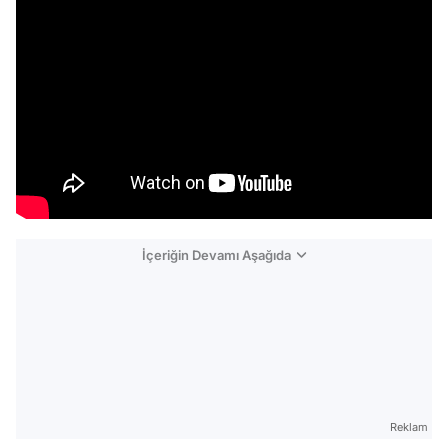
İçeriğin Devamı Aşağıda
Reklam