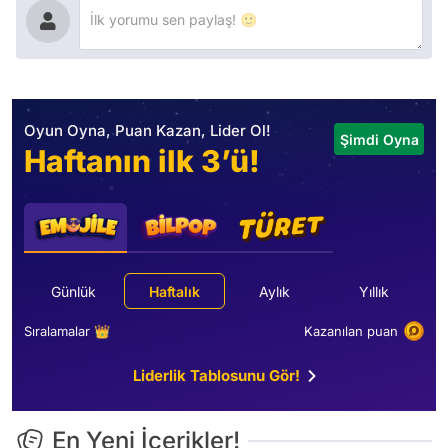
Oyun Oyna, Puan Kazan, Lider Ol!
Şimdi Oyna
Haftanın ilk 3’ü!
Günlük
Haftalık
Aylık
Yıllık
Sıralamalar 👑
Kazanılan puan
Liderlik Tablosunu Gör!
En Yeni İçerikler!