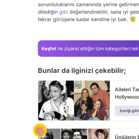
sorumluluklarını zamanında yerine getirmen 
dilediğin
gibi
değerlendirebilir, sana iyi gel
tekrar görüşene kadar kendine iyi bak. 😇
Keşfet
ile ziyaret ettiğin
tüm kategorileri tek
Bunlar da ilginizi çekebilir;
Aileleri T
Hollywood
İçeriği gör
Ünlülerin