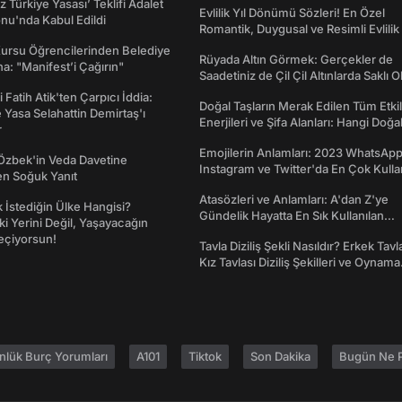
z Türkiye Yasası’ Teklifi Adalet
Evlilik Yıl Dönümü Sözleri! En Özel
nu'nda Kabul Edildi
Romantik, Duygusal ve Resimli Evlilik 
dönümü Mesajları
Kursu Öğrencilerinden Belediye
Rüyada Altın Görmek: Gerçekler de
a: "Manifest’i Çağırın"
Saadetiniz de Çil Çil Altınlarda Saklı Ol
 Fatih Atik'ten Çarpıcı İddia:
Doğal Taşların Merak Edilen Tüm Etkil
Yasa Selahattin Demirtaş'ı
Enerjileri ve Şifa Alanları: Hangi Doğa
r
Ne İşe Yarar?
Emojilerin Anlamları: 2023 WhatsApp
Özbek'in Veda Davetine
Instagram ve Twitter'da En Çok Kulla
en Soğuk Yanıt
Emojiler ve Anlamları
Atasözleri ve Anlamları: A'dan Z'ye
İstediğin Ülke Hangisi?
Gündelik Hayatta En Sık Kullanılan
ki Yerini Değil, Yaşayacağın
Atasözleri ve Anlamları
eçiyorsun!
Tavla Diziliş Şekli Nasıldır? Erkek Tavl
Kız Tavlası Diziliş Şekilleri ve Oynama
Yönleri
nlük Burç Yorumları
A101
Tiktok
Son Dakika
Bugün Ne P