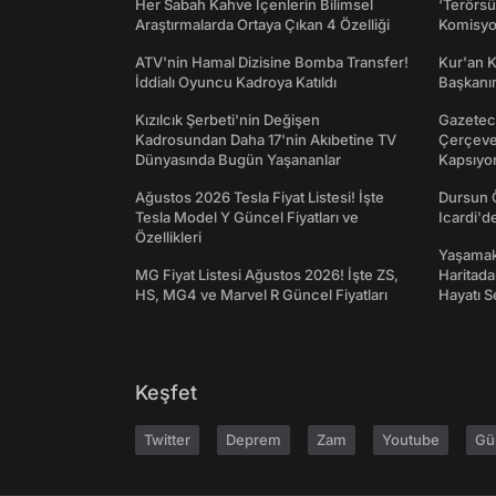
Her Sabah Kahve İçenlerin Bilimsel
‘Terörsü
Araştırmalarda Ortaya Çıkan 4 Özelliği
Komisyo
ATV'nin Hamal Dizisine Bomba Transfer!
Kur'an 
İddialı Oyuncu Kadroya Katıldı
Başkanın
Kızılcık Şerbeti'nin Değişen
Gazeteci
Kadrosundan Daha 17'nin Akıbetine TV
Çerçeve 
Dünyasında Bugün Yaşananlar
Kapsıyo
Ağustos 2026 Tesla Fiyat Listesi! İşte
Dursun 
Tesla Model Y Güncel Fiyatları ve
Icardi'd
Özellikleri
Yaşamak 
MG Fiyat Listesi Ağustos 2026! İşte ZS,
Haritada
HS, MG4 ve Marvel R Güncel Fiyatları
Hayatı S
Keşfet
Twitter
Deprem
Zam
Youtube
Gü