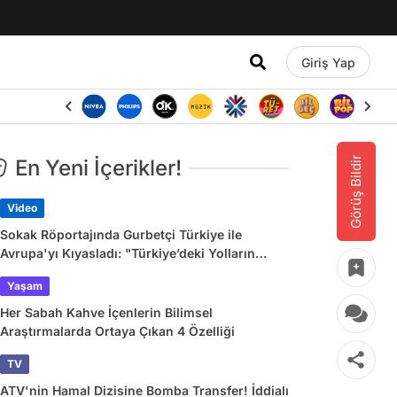
Giriş Yap
Görüş Bildir
En Yeni İçerikler!
Video
Sokak Röportajında Gurbetçi Türkiye ile
Avrupa'yı Kıyasladı: "Türkiye’deki Yolların
Çoğu Avrupa’da Yok"
Yaşam
Her Sabah Kahve İçenlerin Bilimsel
Araştırmalarda Ortaya Çıkan 4 Özelliği
TV
ATV'nin Hamal Dizisine Bomba Transfer! İddialı