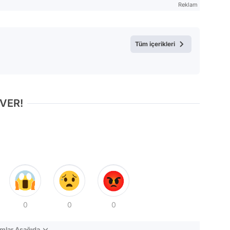
Reklam
Tüm içerikleri
 VER!
0
0
0
mlar Aşağıda