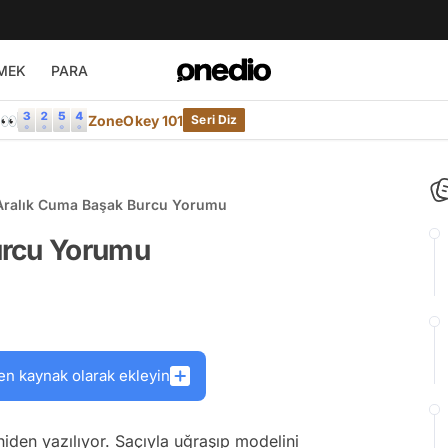
MEK
PARA
e👀
ZoneOkey 101
Seri Diz
Aralık Cuma Başak Burcu Yorumu
urcu Yorumu
en kaynak olarak ekleyin
eniden yazılıyor. Saçıyla uğraşıp modelini