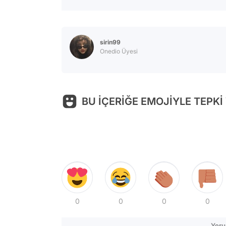
sirin99
Onedio Üyesi
BU İÇERİĞE EMOJİYLE TEPKİ
0
0
0
0
Yoru