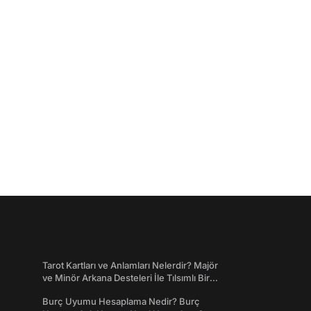
Tarot Kartları ve Anlamları Nelerdir? Majör
ve Minör Arkana Desteleri İle Tılsımlı Bir
Dünyaya Giriş
Burç Uyumu Hesaplama Nedir? Burç