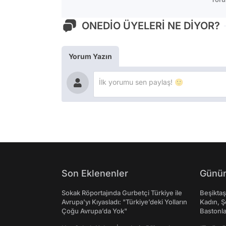
ONEDİO ÜYELERİ NE DİYOR?
Yorum Yazın
Son Eklenenler
Günün
Sokak Röportajında Gurbetçi Türkiye ile
Beşikta
Avrupa'yı Kıyasladı: "Türkiye’deki Yolların
Kadın, Ş
Çoğu Avrupa’da Yok"
Bastonl