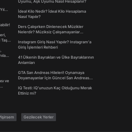
Uyumu, Aşk Uyumu Nasıl Hesaplanır?
Yıl
İdeal Kilo Nedir? İdeal Kilo Hesaplama
Nasıl Yapılır?
abilir!
Ders Çalışırken Dinlenecek Müzikler
Nelerdir? Müziksiz Çalışamayanlar
eri,
Toplanın!
l Taş
Instagram Giriş Nasıl Yapılır? Instagram'a
Giriş İşlemleri Rehberi
,
nılan
41 Ülkenin Bayrakları ve Ülke Bayraklarının
Anlamları
GTA San Andreas Hileleri! Oynamaya
Doyamayanlar İçin Güncel San Andreas
ası ve
Şifreleri
IQ Testi: IQ'unuzun Kaç Olduğunu Merak
Ettiniz mi?
işirsem
Gezilecek Yerler