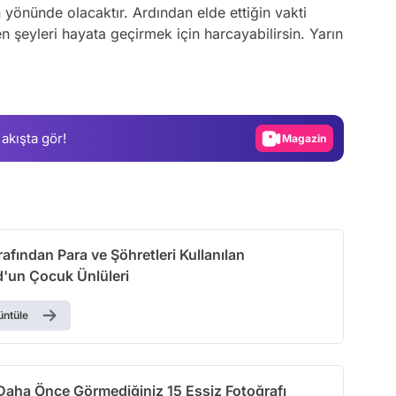
yönünde olacaktır. Ardından elde ettiğin vakti
en şeyleri hayata geçirmek için harcayabilirsin. Yarın
Video
Test
Gündem
 akışta gör!
Magazin
Video
Test
arafından Para ve Şöhretleri Kullanılan
'un Çocuk Ünlüleri
üntüle
 Daha Önce Görmediğiniz 15 Eşsiz Fotoğrafı