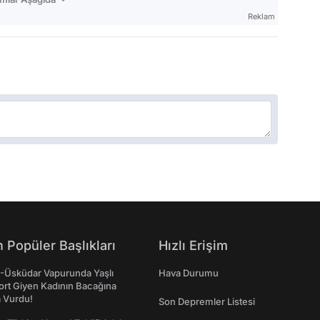
Reklam
 Popüler Başlıkları
Hızlı Erişim
ş-Üsküdar Vapurunda Yaşlı
Hava Durumu
ort Giyen Kadının Bacağına
a Vurdu!
Son Depremler Listesi