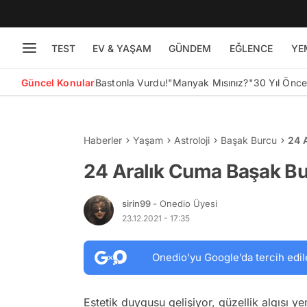
TEST
EV & YAŞAM
GÜNDEM
EĞLENCE
YE
Güncel Konular
Bastonla Vurdu!
"Manyak Mısınız?"
30 Yıl Önc
Haberler
Yaşam
Astroloji
Başak Burcu
24 
24 Aralık Cuma Başak B
sirin99
- Onedio Üyesi
23.12.2021 - 17:35
Onedio’yu Google’da tercih edil
Estetik duygusu gelişiyor, güzellik algısı y