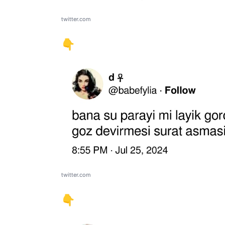
twitter.com
👇
twitter.com
👇