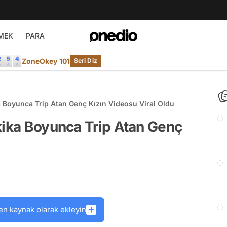
MEK
PARA
ZoneOkey 101
Seri Diz
a Boyunca Trip Atan Genç Kızın Videosu Viral Oldu
kika Boyunca Trip Atan Genç
en kaynak olarak ekleyin