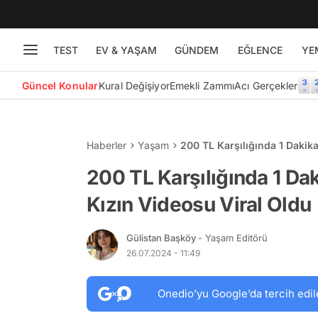
TEST
EV & YAŞAM
GÜNDEM
EĞLENCE
YE
Güncel Konular
Kural Değişiyor
Emekli Zammı
Acı Gerçekler
Haberler
Yaşam
200 TL Karşılığında 1 Dakik
200 TL Karşılığında 1 Da
Kızın Videosu Viral Oldu
Gülistan Başköy
- Yaşam Editörü
26.07.2024 - 11:49
Onedio’yu Google’da tercih edil