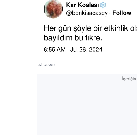
twitter.com
İçeriği