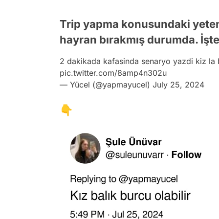
Trip yapma konusundaki yetene
hayran bırakmış durumda. İşte
2 dakikada kafasinda senaryo yazdi kiz la b
pic.twitter.com/8amp4n302u
— Yücel (@yapmayucel)
July 25, 2024
👇