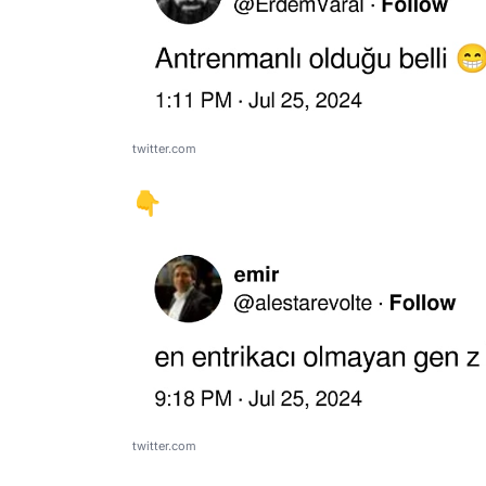
twitter.com
👇
twitter.com