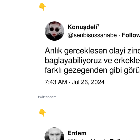
👇
twitter.com
👇