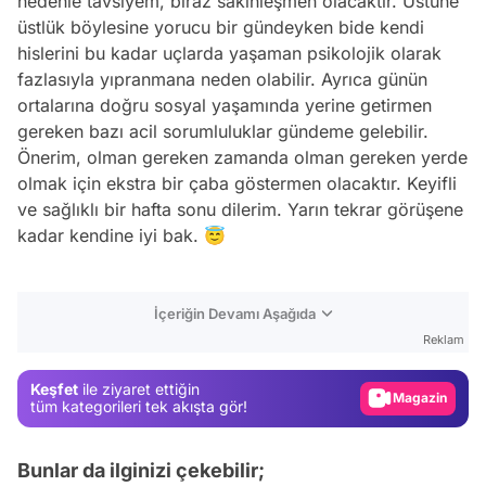
nedenle tavsiyem, biraz sakinleşmen olacaktır. Üstüne
üstlük böylesine yorucu bir gündeyken bide kendi
hislerini bu kadar uçlarda yaşaman psikolojik olarak
fazlasıyla yıpranmana neden olabilir. Ayrıca günün
ortalarına doğru sosyal yaşamında yerine getirmen
gereken bazı acil sorumluluklar gündeme gelebilir.
Önerim, olman gereken zamanda olman gereken yerde
olmak için ekstra bir çaba göstermen olacaktır. Keyifli
ve sağlıklı bir hafta sonu dilerim. Yarın tekrar görüşene
kadar kendine iyi bak. 😇
Video
İçeriğin Devamı Aşağıda
Test
Reklam
Gündem
Keşfet
ile ziyaret ettiğin
Magazin
tüm kategorileri tek akışta gör!
Video
Bunlar da ilginizi çekebilir;
Test