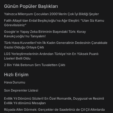
Günün Popüler Başlıkları
Yalnızca Milenyum Çocukları 2000'lilerin Çok İyi Bildiği Şeyler
Fatih Altaylı'dan Erdal Beşikçioğlu'na Ağır Eleştiri: "Ulan Siz Kamu
Görevlisisiniz"
Google'ın Yapay Zeka Biriminin Başındaki Türk: Koray
Kavukçuoğlu'nu Tanıyalım!
Türk Hava Kuvvetleri'nin İlk Kadın Generalinin Dedesinin Çanakkale
Gazisi Olduğu Ortaya Çıktı
LGS Yerleştirmelerinin Ardından Türkiye'nin En Yüksek Puanlı
Liseleri Belli Oldu
2 Bin Yıllık Betonun Sırrı Tuvaletten Çıktı
Hızlı Erişim
Hava Durumu
Son Depremler Listesi
Evlilik Yıl Dönümü Sözleri! En Özel Romantik, Duygusal ve Resimli
Evlilik Yıl dönümü Mesajları
Rüyada Altın Görmek: Gerçekler de Saadetiniz de Çil Çil Altınlarda