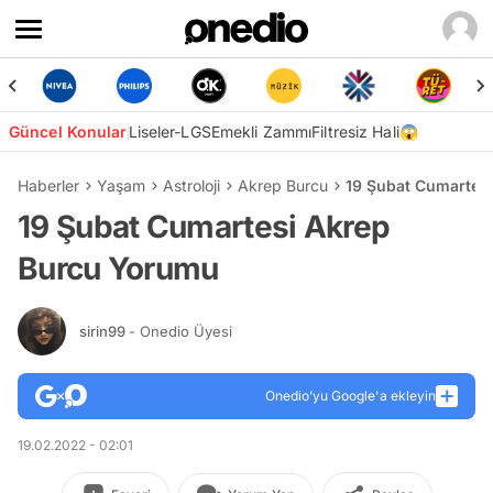
Güncel Konular
Liseler-LGS
Emekli Zammı
Filtresiz Hali😱
Haberler
Yaşam
Astroloji
Akrep Burcu
19 Şubat Cumartes
19 Şubat Cumartesi Akrep
Burcu Yorumu
sirin99
- Onedio Üyesi
Onedio’yu Google'a ekleyin
19.02.2022 - 02:01