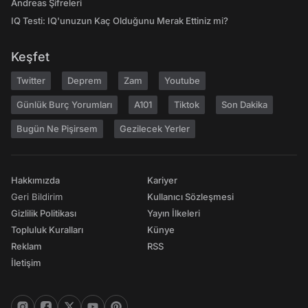
Andreas Şifreleri
IQ Testi: IQ'unuzun Kaç Olduğunu Merak Ettiniz mi?
Keşfet
Twitter
Deprem
Zam
Youtube
Günlük Burç Yorumları
A101
Tiktok
Son Dakika
Bugün Ne Pişirsem
Gezilecek Yerler
Hakkımızda
Kariyer
Geri Bildirim
Kullanıcı Sözleşmesi
Gizlilik Politikası
Yayın İlkeleri
Topluluk Kuralları
Künye
Reklam
RSS
İletişim