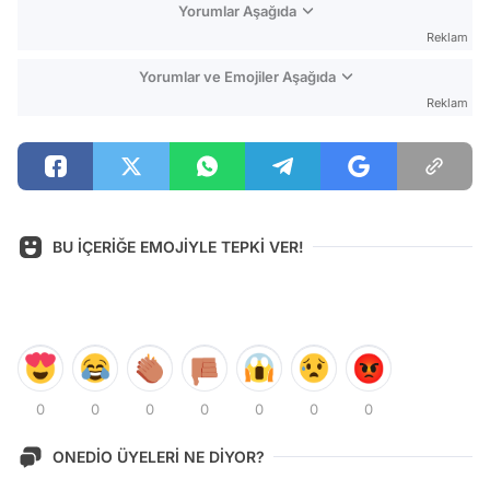
Yorumlar Aşağıda
Reklam
Yorumlar ve Emojiler Aşağıda
Reklam
BU İÇERİĞE EMOJİYLE TEPKİ VER!
0
0
0
0
0
0
0
ONEDİO ÜYELERİ NE DİYOR?