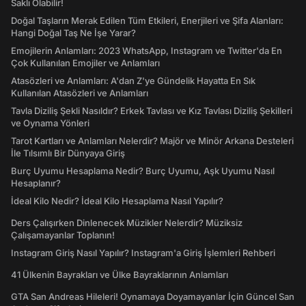
Saklı Olabilir!
Doğal Taşların Merak Edilen Tüm Etkileri, Enerjileri ve Şifa Alanları:
Hangi Doğal Taş Ne İşe Yarar?
Emojilerin Anlamları: 2023 WhatsApp, Instagram ve Twitter'da En
Çok Kullanılan Emojiler ve Anlamları
Atasözleri ve Anlamları: A'dan Z'ye Gündelik Hayatta En Sık
Kullanılan Atasözleri ve Anlamları
Tavla Diziliş Şekli Nasıldır? Erkek Tavlası ve Kız Tavlası Diziliş Şekilleri
ve Oynama Yönleri
Tarot Kartları ve Anlamları Nelerdir? Majör ve Minör Arkana Desteleri
İle Tılsımlı Bir Dünyaya Giriş
Burç Uyumu Hesaplama Nedir? Burç Uyumu, Aşk Uyumu Nasıl
Hesaplanır?
İdeal Kilo Nedir? İdeal Kilo Hesaplama Nasıl Yapılır?
Ders Çalışırken Dinlenecek Müzikler Nelerdir? Müziksiz
Çalışamayanlar Toplanın!
Instagram Giriş Nasıl Yapılır? Instagram'a Giriş İşlemleri Rehberi
41 Ülkenin Bayrakları ve Ülke Bayraklarının Anlamları
GTA San Andreas Hileleri! Oynamaya Doyamayanlar İçin Güncel San