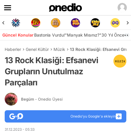
Güncel Konular
Bastonla Vurdu!
"Manyak Mısınız?"
30 Yıl Önce👀
Haberler
Genel Kültür
Müzik
13 Rock Klasiği: Efsanevi Grup
13 Rock Klasiği: Efsanevi
Grupların Unutulmaz
Parçaları
Begüm
- Onedio Üyesi
Onedio’yu Google'a ekleyin
31.12.2023 - 05:33