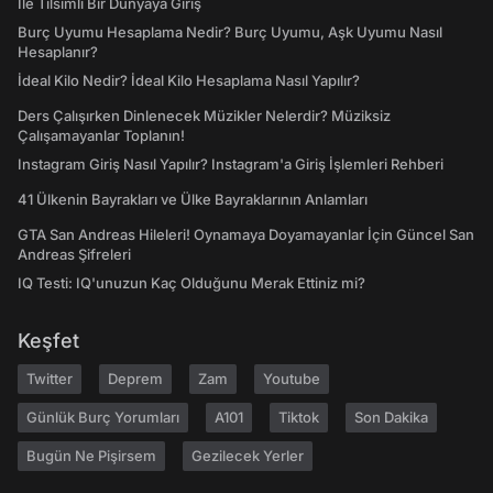
İle Tılsımlı Bir Dünyaya Giriş
Burç Uyumu Hesaplama Nedir? Burç Uyumu, Aşk Uyumu Nasıl
Hesaplanır?
İdeal Kilo Nedir? İdeal Kilo Hesaplama Nasıl Yapılır?
Ders Çalışırken Dinlenecek Müzikler Nelerdir? Müziksiz
Çalışamayanlar Toplanın!
Instagram Giriş Nasıl Yapılır? Instagram'a Giriş İşlemleri Rehberi
41 Ülkenin Bayrakları ve Ülke Bayraklarının Anlamları
GTA San Andreas Hileleri! Oynamaya Doyamayanlar İçin Güncel San
Andreas Şifreleri
IQ Testi: IQ'unuzun Kaç Olduğunu Merak Ettiniz mi?
Keşfet
Twitter
Deprem
Zam
Youtube
Günlük Burç Yorumları
A101
Tiktok
Son Dakika
Bugün Ne Pişirsem
Gezilecek Yerler