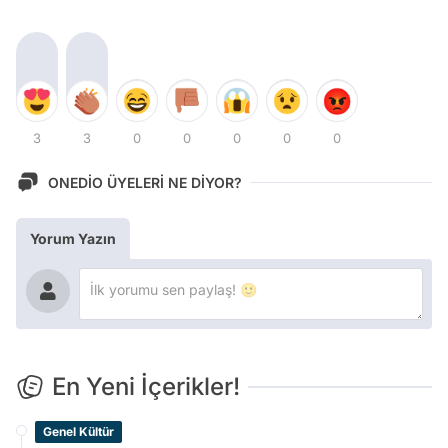
3
3
0
0
0
0
0
ONEDİO ÜYELERİ NE DİYOR?
Yorum Yazın
En Yeni İçerikler!
Genel Kültür