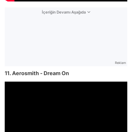
İçeriğin Devamı Aşağıda
Reklam
11. Aerosmith - Dream On