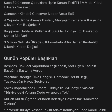
Suça Sürüklenen Çocuklara İlişkin Kanun Teklifi TBMM'de Kabul
Edilerek Yasalaştı
Cansever Kimdir? Cansever Neden Vefat Etti?
4 Yaşında Sahne Almaya Başladı, Makyajsız Kameralar Karşısına
Çıkıyor: Kim Bu Şarkıcı?
Bağışlanan Tahtaları Kullanarak 80 Odalı Ev İnşa Etti: Basketbol
Sahası Bile Var!
3 Milyon Nüfuslu Ülkede 6 Kilometrelik Altın Damarı Keşfedildi:
Ülkenin Kaderi Değişti
Günün Popüler Başlıkları
Beşiktaş-Üsküdar Vapurunda Yaşlı Kadın, Şort Giyen Kadının
Bacağına Bastonla Vurdu!
Yaşamak İstediğin Ülke Hangisi? Haritadaki Yerini Değil,
Yaşayacağın Hayatı Seçiyorsun!
Sokak Röportajında Gurbetçi Türkiye ile Avrupa'yı Kıyasladı:
"Türkiye’deki Yolların Çoğu Avrupa’da Yok"
Kur'an Kursu Öğrencilerinden Belediye Başkanına: "Manifest’i
Çağırın"
‘Terörsüz Türkiye Yasası’ Teklifi Adalet Komisyonu'nda Kabul Edildi