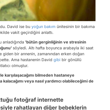
rdu. David ise bu
yoğun bakım
ünitesinin bir bakıma
lde vakit geçirdiğini anlattı.
u anladığında
'bütün gerginliğinin ve stresinin
duğunu'
söyledi. Altı hafta boyunca arabayla iki saat
ye giden bir annenin, zamanından erken doğan
lbette. Ama hastanenin David
gibi
bir gönüllü
tlatıcı olmuştur.
lerle karşılaşacağımı bilmeden hastaneye
ya kalacağımı veya nasıl yardımcı olabileceğimi de
tuğu fotoğraf internette
isiyle rahatlayan diğer bebeklerin