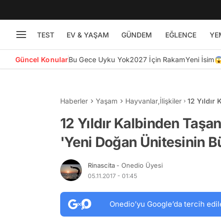
TEST
EV & YAŞAM
GÜNDEM
EĞLENCE
YE
Güncel Konular
Bu Gece Uyku Yok
2027 İçin Rakam
Yeni İsim
Haberler
Yaşam
Hayvanlar
,
İlişkiler
12 Yıldır
Ünitesini
12 Yıldır Kalbinden Taşan
'Yeni Doğan Ünitesinin B
Rinascita
- Onedio Üyesi
05.11.2017 - 01:45
Onedio’yu Google’da tercih edil