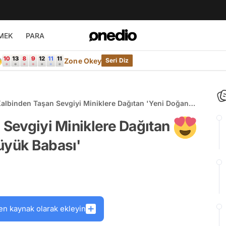
MEK
PARA

Zone Okey
Seri Diz
 Kalbinden Taşan Sevgiyi Miniklere Dağıtan 'Yeni Doğan
n Büyük Babası'
 Sevgiyi Miniklere Dağıtan
üyük Babası'
en kaynak olarak ekleyin