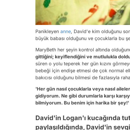
Panikleyen
anne
, David'e kim olduğunu so
büyük babası olduğunu ve çocuklarla bu şeki
MaryBeth her şeyin kontrol altında olduğun
gittiğini; keyiflendiğini ve mutlulukla dol
süren o yolu teperek her gün kızını görme
bebeği için endişe etmesi de çok normal e
bakıcısı olduğunu bilmesi de fazlasıyla raha
'Her gün nasıl çocuklarla veya nasıl aile
gidiyorum. Ne gibi durumlarla karşı karşı
bilmiyorum. Bu benim için harika bir şey!'
David'in Logan'ı kucağında tut
paylaşıldığında, David'in sevg