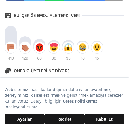
BU İÇERİĞE EMOJİYLE TEPKİ VER!
410
129
66
36
33
16
15
ONEDİO ÜYELERİ NE DİYOR?
Yorum Yazın