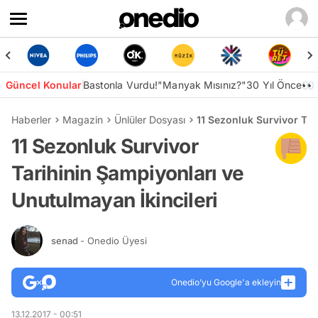
Güncel Konular
Bastonla Vurdu!
"Manyak Mısınız?"
30 Yıl Önce👀
Haberler
Magazin
Ünlüler Dosyası
11 Sezonluk Survivor Tar
11 Sezonluk Survivor
Tarihinin Şampiyonları ve
Unutulmayan İkincileri
senad
- Onedio Üyesi
Onedio’yu Google'a ekleyin
13.12.2017 - 00:51