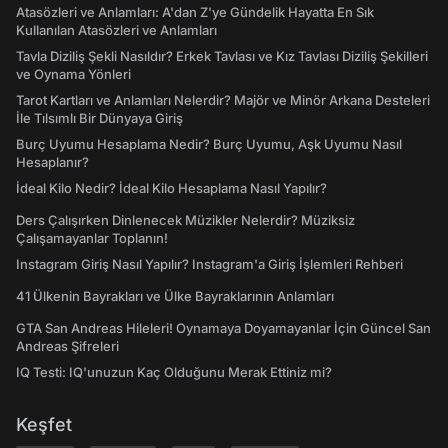
Atasözleri ve Anlamları: A'dan Z'ye Gündelik Hayatta En Sık
Kullanılan Atasözleri ve Anlamları
Tavla Diziliş Şekli Nasıldır? Erkek Tavlası ve Kız Tavlası Diziliş Şekilleri
ve Oynama Yönleri
Tarot Kartları ve Anlamları Nelerdir? Majör ve Minör Arkana Desteleri
İle Tılsımlı Bir Dünyaya Giriş
Burç Uyumu Hesaplama Nedir? Burç Uyumu, Aşk Uyumu Nasıl
Hesaplanır?
İdeal Kilo Nedir? İdeal Kilo Hesaplama Nasıl Yapılır?
Ders Çalışırken Dinlenecek Müzikler Nelerdir? Müziksiz
Çalışamayanlar Toplanın!
Instagram Giriş Nasıl Yapılır? Instagram'a Giriş İşlemleri Rehberi
41 Ülkenin Bayrakları ve Ülke Bayraklarının Anlamları
GTA San Andreas Hileleri! Oynamaya Doyamayanlar İçin Güncel San
Andreas Şifreleri
IQ Testi: IQ'unuzun Kaç Olduğunu Merak Ettiniz mi?
Keşfet