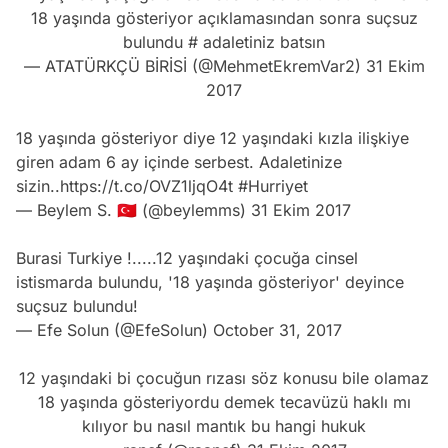
18 yaşında gösteriyor açıklamasından sonra suçsuz
bulundu # adaletiniz batsın
— ATATÜRKÇÜ BİRİSİ (@MehmetEkremVar2)
31 Ekim
2017
18 yaşında gösteriyor diye 12 yaşındaki kızla ilişkiye
giren adam 6 ay içinde serbest. Adaletinize
sizin..
https://t.co/OVZ1ljqO4t
#Hurriyet
— Beylem S. 🇹🇷 (@beylemms)
31 Ekim 2017
Burasi Turkiye !.....12 yaşındaki çocuğa cinsel
istismarda bulundu, '18 yaşında gösteriyor' deyince
suçsuz bulundu!
— Efe Solun (@EfeSolun)
October 31, 2017
12 yaşındaki bi çocuğun rızası söz konusu bile olamaz
Video
18 yaşında gösteriyordu demek tecavüzü haklı mı
Test
kılıyor bu nasıl mantık bu hangi hukuk