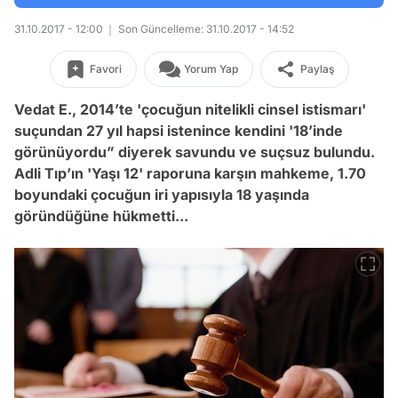
31.10.2017 - 12:00
Son Güncelleme: 31.10.2017 - 14:52
Favori
Yorum Yap
Paylaş
Vedat E., 2014’te 'çocuğun nitelikli cinsel istismarı'
suçundan 27 yıl hapsi istenince kendini '18’inde
görünüyordu” diyerek savundu ve suçsuz bulundu.
Adli Tıp’ın 'Yaşı 12' raporuna karşın mahkeme, 1.70
boyundaki çocuğun iri yapısıyla 18 yaşında
göründüğüne hükmetti...