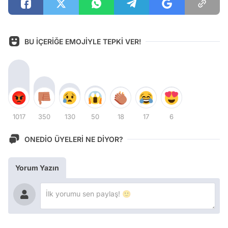
BU İÇERİĞE EMOJİYLE TEPKİ VER!
1017
350
130
50
18
17
6
ONEDİO ÜYELERİ NE DİYOR?
Yorum Yazın