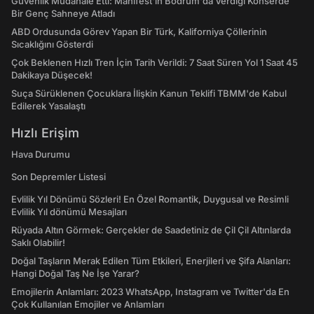
Güvenlik Müdahale Etti: Manifest'in Bodrum'da Verdiği Konserde
Bir Genç Sahneye Atladı
ABD Ordusunda Görev Yapan Bir Türk, Kaliforniya Çöllerinin
Sıcaklığını Gösterdi
Çok Beklenen Hızlı Tren İçin Tarih Verildi: 7 Saat Süren Yol 1 Saat 45
Dakikaya Düşecek!
Suça Sürüklenen Çocuklara İlişkin Kanun Teklifi TBMM'de Kabul
Edilerek Yasalaştı
Hızlı Erişim
Hava Durumu
Son Depremler Listesi
Evlilik Yıl Dönümü Sözleri! En Özel Romantik, Duygusal ve Resimli
Evlilik Yıl dönümü Mesajları
Rüyada Altın Görmek: Gerçekler de Saadetiniz de Çil Çil Altınlarda
Saklı Olabilir!
Doğal Taşların Merak Edilen Tüm Etkileri, Enerjileri ve Şifa Alanları:
Hangi Doğal Taş Ne İşe Yarar?
Emojilerin Anlamları: 2023 WhatsApp, Instagram ve Twitter'da En
Çok Kullanılan Emojiler ve Anlamları