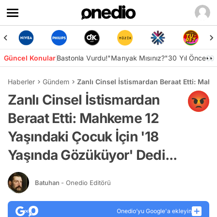
Güncel Konular
Bastonla Vurdu!
"Manyak Mısınız?"
30 Yıl Önce👀
Haberler
Gündem
Zanlı Cinsel İstismardan Beraat Etti: Mah
Zanlı Cinsel İstismardan
Beraat Etti: Mahkeme 12
Yaşındaki Çocuk İçin '18
Yaşında Gözüküyor' Dedi...
Batuhan
- Onedio Editörü
Onedio’yu Google'a ekleyin