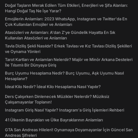
Doğal Taşların Merak Edilen Tüm Etkileri, Enerjileri ve Şifa Alanları:
Hangi Doğal Taş Ne İşe Yarar?
Emojilerin Anlamları: 2023 WhatsApp, Instagram ve Twitter'da En
Çok Kullanılan Emojiler ve Anlamları
Atasözleri ve Anlamları: A'dan Z'ye Gündelik Hayatta En Sık
Kullanılan Atasözleri ve Anlamları
Tavla Diziliş Şekli Nasıldır? Erkek Tavlası ve Kız Tavlası Diziliş Şekilleri
ve Oynama Yönleri
Tarot Kartları ve Anlamları Nelerdir? Majör ve Minör Arkana Desteleri
İle Tılsımlı Bir Dünyaya Giriş
Burç Uyumu Hesaplama Nedir? Burç Uyumu, Aşk Uyumu Nasıl
Hesaplanır?
İdeal Kilo Nedir? İdeal Kilo Hesaplama Nasıl Yapılır?
Ders Çalışırken Dinlenecek Müzikler Nelerdir? Müziksiz
Çalışamayanlar Toplanın!
Instagram Giriş Nasıl Yapılır? Instagram'a Giriş İşlemleri Rehberi
41 Ülkenin Bayrakları ve Ülke Bayraklarının Anlamları
GTA San Andreas Hileleri! Oynamaya Doyamayanlar İçin Güncel San
Andreas Şifreleri