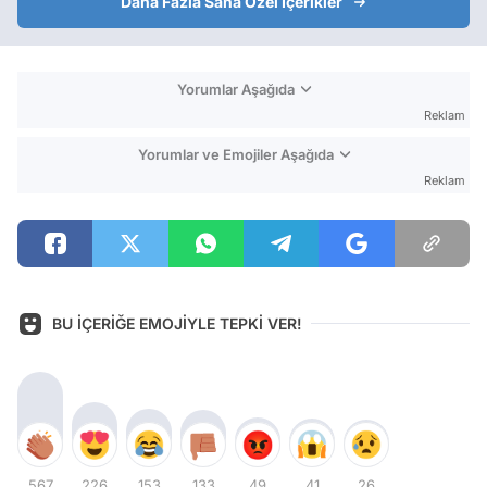
Daha Fazla Sana Özel İçerikler
Yorumlar Aşağıda
Reklam
Yorumlar ve Emojiler Aşağıda
Reklam
BU İÇERİĞE EMOJİYLE TEPKİ VER!
567
226
153
133
49
41
26