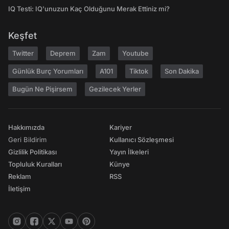
IQ Testi: IQ'unuzun Kaç Olduğunu Merak Ettiniz mi?
Keşfet
Twitter
Deprem
Zam
Youtube
Günlük Burç Yorumları
A101
Tiktok
Son Dakika
Bugün Ne Pişirsem
Gezilecek Yerler
Hakkımızda
Kariyer
Geri Bildirim
Kullanıcı Sözleşmesi
Gizlilik Politikası
Yayın İlkeleri
Topluluk Kuralları
Künye
Reklam
RSS
İletişim