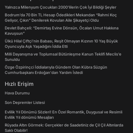
Yalnızca Milenyum Çocukları 2000'lilerin Çok İyi Bildiği Şeyler
Bodrum’da 70 Bin TL Hesap Ödedikleri Mekandan “Rahmi Koç
Geliyor, Çıkın” Denilerek Kovulan Aile Şikayetçi Oldu
Devlet Bahçeli: “Demirtaş Evine Dönsün, Öcalan Umut Hakkına
Kavuşsun”
Ülkü Hilal Çiftçi'nin Babası, Reşit Olmayan Kızının 10 Yaş Büyük
Oyuncuyla Aşk Yaşadığını İddia Etti
Milli Dayanışma ve Toplumsal Bütünleşme Kanun Teklifi Meclis’e
Sunuldu
Özge Özpirinçci İddialarıyla Gündem Olan Kübra Süzgün
Cumhurbaşkanı Erdoğan'dan Yardım İstedi
Hızlı Erişim
Hava Durumu
Son Depremler Listesi
Evlilik Yıl Dönümü Sözleri! En Özel Romantik, Duygusal ve Resimli
Evlilik Yıl dönümü Mesajları
Rüyada Altın Görmek: Gerçekler de Saadetiniz de Çil Çil Altınlarda
Saklı Olabilir!