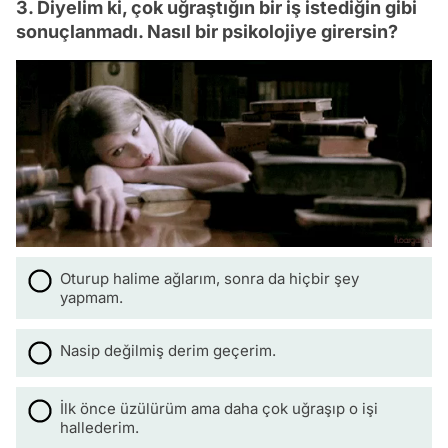
3. Diyelim ki, çok uğraştığın bir iş istediğin gibi
sonuçlanmadı. Nasıl bir psikolojiye girersin?
Oturup halime ağlarım, sonra da hiçbir şey
yapmam.
Nasip değilmiş derim geçerim.
İlk önce üzülürüm ama daha çok uğraşıp o işi
hallederim.