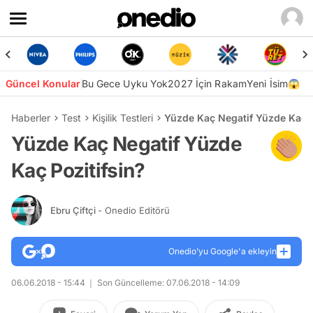
Güncel Konular
Bu Gece Uyku Yok
2027 İçin Rakam
Yeni İsim😱
Haberler
Test
Kişilik Testleri
Yüzde Kaç Negatif Yüzde Kaç P
Yüzde Kaç Negatif Yüzde
Kaç Pozitifsin?
Ebru Çiftçi
- Onedio Editörü
Onedio’yu Google'a ekleyin
06.06.2018 - 15:44
Son Güncelleme: 07.06.2018 - 14:09