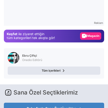
Video
Test
Gündem
Reklam
Magazin
Keşfet
ile ziyaret ettiğin
Video
tüm kategorileri tek akışta gör!
Test
Ebru Çiftçi
Onedio Editörü
Tüm içerikleri
Sana Özel Seçtiklerimiz