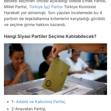
Beldesi seçimleri öncesi açıkladığı listede Emek Partisi,
Millet Partisi,
Türkiye İşçi Partisi
Türkiye Komünist
Hareketi yer almamıştı. Son yapılan incelemede bu 4
partinin de teşkilatlanma kriterlerini karşıladığı görüldü
ve seçime girme hakkını kazandı.
Hangi Siyasi Partiler Seçime Katılabilecek?
1-
Adalet ve Kalkınma Partisi
,
2-Anavatan Partisi,