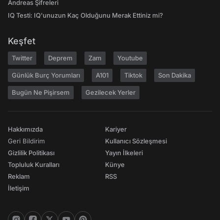
Andreas Şifreleri
IQ Testi: IQ'unuzun Kaç Olduğunu Merak Ettiniz mi?
Keşfet
Twitter
Deprem
Zam
Youtube
Günlük Burç Yorumları
A101
Tiktok
Son Dakika
Bugün Ne Pişirsem
Gezilecek Yerler
Hakkımızda
Kariyer
Geri Bildirim
Kullanıcı Sözleşmesi
Gizlilik Politikası
Yayın İlkeleri
Topluluk Kuralları
Künye
Reklam
RSS
İletişim