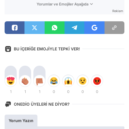
Yorumlar ve Emojiler Aşağıda
Reklam
BU İÇERİĞE EMOJİYLE TEPKİ VER!
1
1
1
0
0
0
0
ONEDİO ÜYELERİ NE DİYOR?
Yorum Yazın