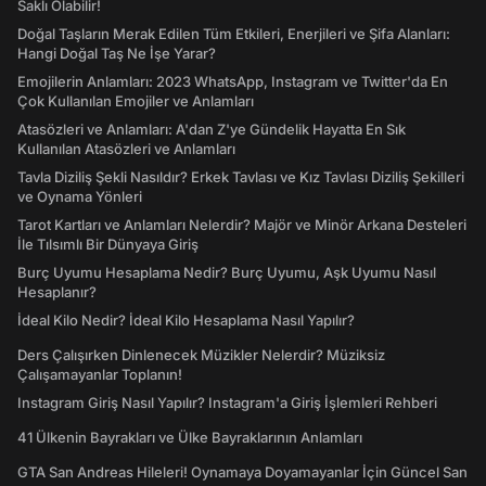
Saklı Olabilir!
Doğal Taşların Merak Edilen Tüm Etkileri, Enerjileri ve Şifa Alanları:
Hangi Doğal Taş Ne İşe Yarar?
Emojilerin Anlamları: 2023 WhatsApp, Instagram ve Twitter'da En
Çok Kullanılan Emojiler ve Anlamları
Atasözleri ve Anlamları: A'dan Z'ye Gündelik Hayatta En Sık
Kullanılan Atasözleri ve Anlamları
Tavla Diziliş Şekli Nasıldır? Erkek Tavlası ve Kız Tavlası Diziliş Şekilleri
ve Oynama Yönleri
Tarot Kartları ve Anlamları Nelerdir? Majör ve Minör Arkana Desteleri
İle Tılsımlı Bir Dünyaya Giriş
Burç Uyumu Hesaplama Nedir? Burç Uyumu, Aşk Uyumu Nasıl
Hesaplanır?
İdeal Kilo Nedir? İdeal Kilo Hesaplama Nasıl Yapılır?
Ders Çalışırken Dinlenecek Müzikler Nelerdir? Müziksiz
Çalışamayanlar Toplanın!
Instagram Giriş Nasıl Yapılır? Instagram'a Giriş İşlemleri Rehberi
41 Ülkenin Bayrakları ve Ülke Bayraklarının Anlamları
GTA San Andreas Hileleri! Oynamaya Doyamayanlar İçin Güncel San