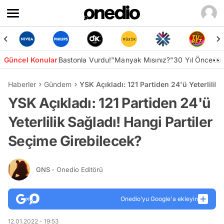
Güncel Konular
Bastonla Vurdu!
"Manyak Mısınız?"
30 Yıl Önce👀
Haberler
Gündem
YSK Açıkladı: 121 Partiden 24'ü Yeterlilik
YSK Açıkladı: 121 Partiden 24'ü
Yeterlilik Sağladı! Hangi Partiler
Seçime Girebilecek?
GNS
- Onedio Editörü
Onedio’yu Google'a ekleyin
12.01.2022 - 19:53