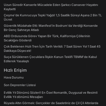
Uzun Süredir Kanserle Mücadele Eden Şarkıcı Cansever Hayatını
Kaybetti
Çeşme'de Kumrucuya Tepki Yağdı! 1,5 Saatlik Süreyi Aşana 2 Bin TL
Ücret
Güvenlik Müdahale Etti: Manifest'in Bodrum'da Verdiği Konserde
Bir Genç Sahneye Atladı
ABD Ordusunda Görev Yapan Bir Türk, Kaliforniya Çöllerinin
Sıcaklığını Gösterdi
Çok Beklenen Hızlı Tren İçin Tarih Verildi: 7 Saat Süren Yol 1 Saat 45
Dakikaya Düşecek!
Suça Sürüklenen Çocuklara İlişkin Kanun Teklifi TBMM'de Kabul
Edilerek Yasalaştı
Hızlı Erişim
Hava Durumu
Son Depremler Listesi
Evlilik Yıl Dönümü Sözleri! En Özel Romantik, Duygusal ve Resimli
Evlilik Yıl dönümü Mesajları
Rüyada Altın Görmek: Gerçekler de Saadetiniz de Çil Çil Altınlarda