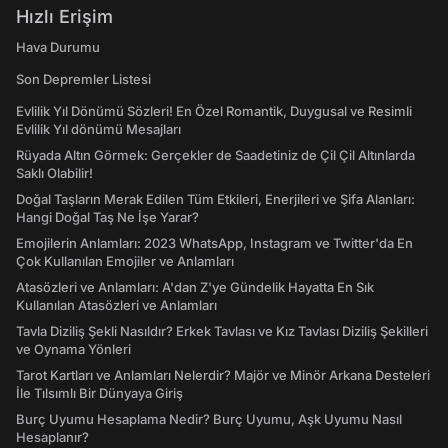
Hızlı Erişim
Hava Durumu
Son Depremler Listesi
Evlilik Yıl Dönümü Sözleri! En Özel Romantik, Duygusal ve Resimli
Evlilik Yıl dönümü Mesajları
Rüyada Altın Görmek: Gerçekler de Saadetiniz de Çil Çil Altınlarda
Saklı Olabilir!
Doğal Taşların Merak Edilen Tüm Etkileri, Enerjileri ve Şifa Alanları:
Hangi Doğal Taş Ne İşe Yarar?
Emojilerin Anlamları: 2023 WhatsApp, Instagram ve Twitter'da En
Çok Kullanılan Emojiler ve Anlamları
Atasözleri ve Anlamları: A'dan Z'ye Gündelik Hayatta En Sık
Kullanılan Atasözleri ve Anlamları
Tavla Diziliş Şekli Nasıldır? Erkek Tavlası ve Kız Tavlası Diziliş Şekilleri
ve Oynama Yönleri
Tarot Kartları ve Anlamları Nelerdir? Majör ve Minör Arkana Desteleri
İle Tılsımlı Bir Dünyaya Giriş
Burç Uyumu Hesaplama Nedir? Burç Uyumu, Aşk Uyumu Nasıl
Hesaplanır?