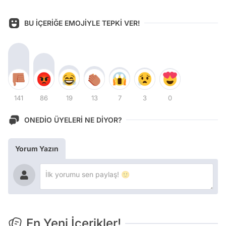
BU İÇERİĞE EMOJİYLE TEPKİ VER!
141
86
19
13
7
3
0
ONEDİO ÜYELERİ NE DİYOR?
Yorum Yazın
En Yeni İçerikler!