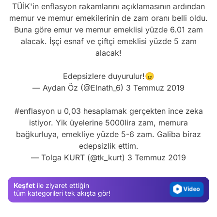
TÜİK'in enflasyon rakamlarını açıklamasının ardından
memur ve memur emekilerinin de zam oranı belli oldu.
Buna göre emur ve memur emeklisi yüzde 6.01 zam
alacak. İşçi esnaf ve çiftçi emeklisi yüzde 5 zam
alacak!
Edepsizlere duyurulur!😠
— Aydan Öz (@Elnath_6)
3 Temmuz 2019
Video
#enflasyon
u 0,03 hesaplamak gerçekten ince zeka
istiyor. Yik üyelerine 5000lira zam, memura
Test
bağkurluya, emekliye yüzde 5-6 zam. Galiba biraz
Gündem
edepsizlik ettim.
— Tolga KURT (@tk_kurt)
3 Temmuz 2019
Magazin
Video
Keşfet
ile ziyaret ettiğin
Test
tüm kategorileri tek akışta gör!