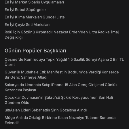
En İyi Market Sipariş Uygulamaları
En İyi Robot Süpürgeler
En İyi Klima Markaları Güncel Liste
En İyi Çeyiz Seti Markaları
Rolü İçin Gözünü Kırpmadı! Nezaket Erden'den Ultra Radikal İmaj
Değişikliği
Günün Popüler Başlıkları
Çeşme'de Kumrucuya Tepki Yağdı! 1,5 Saatlik Süreyi Aşana 2 Bin TL
Ücret
Güvenlik Müdahale Etti: Manifest'in Bodrum'da Verdiği Konserde
Bir Genç Sahneye Atladı
Sakarya'da Limonata Satıp iPhone 15 Alan Genç Girişimci Günlük
Kazancını Paylaştı
Çocuklar Duymasın'ın Şükrü'sü Şükrü Koruyucu'nun Son Hali
Gündem Oldu!
ultrAslan Lideri Sebahattin Şirin Gözaltına Alındı
Müge Anlı'da Ortalığı Birbirine Katan Nazmiye Tutaner Sonunda
Evlendi!