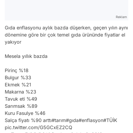
Reklam
Gıda enflasyonu aylık bazda düşerken, geçen yılın aynı
dönemine göre bir çok temel gıda ürününde fiyatlar el
yakıyor
Mesela yıllık bazda
Pirinç %18
Bulgur %33
Ekmek %21
Makarna %23
Tavuk eti %49
Sarımsak %89
Kuru Fasulye %46
Salça fiyatı %90 arttı
#tarım
#gıda
#enflasyon
#TÜİK
pic.twitter.com/G5GCxEZ2CQ