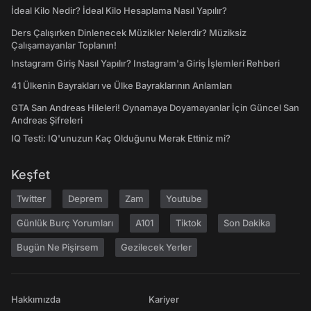
İdeal Kilo Nedir? İdeal Kilo Hesaplama Nasıl Yapılır?
Ders Çalışırken Dinlenecek Müzikler Nelerdir? Müziksiz
Çalışamayanlar Toplanın!
Instagram Giriş Nasıl Yapılır? Instagram'a Giriş İşlemleri Rehberi
41 Ülkenin Bayrakları ve Ülke Bayraklarının Anlamları
GTA San Andreas Hileleri! Oynamaya Doyamayanlar İçin Güncel San
Andreas Şifreleri
IQ Testi: IQ'unuzun Kaç Olduğunu Merak Ettiniz mi?
Keşfet
Twitter
Deprem
Zam
Youtube
Günlük Burç Yorumları
A101
Tiktok
Son Dakika
Bugün Ne Pişirsem
Gezilecek Yerler
Hakkımızda
Kariyer