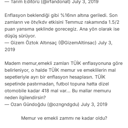
— Tarım Editörü (@irfandonat)
July 3, 2019
Enflasyon beklendiği gibi %16nın altına geriledi. Son
zamların ve ötv/kdv etkisini Temmuz rakamında 1.5/2
puan yansıma şeklinde gorecegiz. Ana yön olarak ise
düşüş sürüyor.
— Gizem Öztok Altınsaç (@GizemAltinsac)
July 3,
2019
Madem memur,emekli zamları TÜİK enflasyonuna göre
belirleniyor, o halde TÜİK memur ve emeklilerin mal
sepetleriyle ayrı bir enflasyon hesaplasın. TÜİK
sepetinde pastırmadan, futbol topuna hatta dizel
otomobile kadar 418 mal var... Bu mallar memuru
neden ilgilendirsin?
— Ozan Gündoğdu (@ozngndgdu)
July 3, 2019
Memur ve emekli zammı ne kadar oldu?