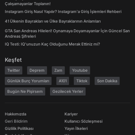
Çalışamayanlar Toplanın!
Instagram Giriş Nasıl Yapılır? Instagram'a Giriş İşlemleri Rehberi
41 Ülkenin Bayrakları ve Ülke Bayraklarının Anlamları
GTA San Andreas Hileleri! Oynamaya Doyamayanlar İçin Güncel San
Andreas Şifreleri
IQ Testi: IQ'unuzun Kaç Olduğunu Merak Ettiniz mi?
Keşfet
Twitter
Deprem
Zam
Youtube
Günlük Burç Yorumları
A101
Tiktok
Son Dakika
Bugün Ne Pişirsem
Gezilecek Yerler
Hakkımızda
Kariyer
Geri Bildirim
Kullanıcı Sözleşmesi
Gizlilik Politikası
Yayın İlkeleri