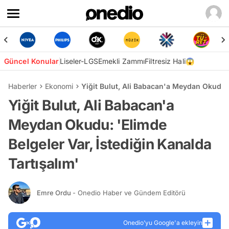
Güncel Konular
Liseler-LGS
Emekli Zammı
Filtresiz Hali😱
Haberler
Ekonomi
Yiğit Bulut, Ali Babacan'a Meydan Okudu: '
Yiğit Bulut, Ali Babacan'a
Meydan Okudu: 'Elimde
Belgeler Var, İstediğin Kanalda
Tartışalım'
Emre Ordu
- Onedio Haber ve Gündem Editörü
Onedio’yu Google'a ekleyin