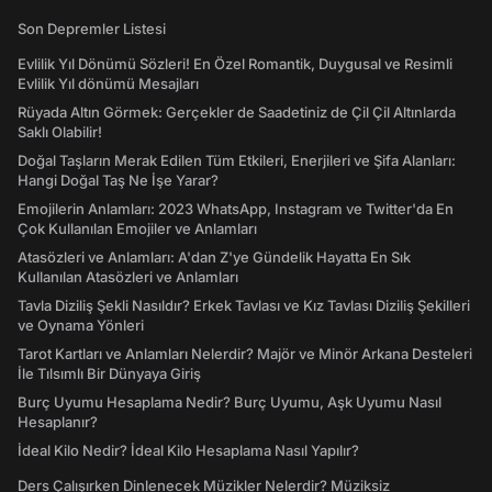
Son Depremler Listesi
Evlilik Yıl Dönümü Sözleri! En Özel Romantik, Duygusal ve Resimli
Evlilik Yıl dönümü Mesajları
Rüyada Altın Görmek: Gerçekler de Saadetiniz de Çil Çil Altınlarda
Saklı Olabilir!
Doğal Taşların Merak Edilen Tüm Etkileri, Enerjileri ve Şifa Alanları:
Hangi Doğal Taş Ne İşe Yarar?
Emojilerin Anlamları: 2023 WhatsApp, Instagram ve Twitter'da En
Çok Kullanılan Emojiler ve Anlamları
Atasözleri ve Anlamları: A'dan Z'ye Gündelik Hayatta En Sık
Kullanılan Atasözleri ve Anlamları
Tavla Diziliş Şekli Nasıldır? Erkek Tavlası ve Kız Tavlası Diziliş Şekilleri
ve Oynama Yönleri
Tarot Kartları ve Anlamları Nelerdir? Majör ve Minör Arkana Desteleri
İle Tılsımlı Bir Dünyaya Giriş
Burç Uyumu Hesaplama Nedir? Burç Uyumu, Aşk Uyumu Nasıl
Hesaplanır?
İdeal Kilo Nedir? İdeal Kilo Hesaplama Nasıl Yapılır?
Ders Çalışırken Dinlenecek Müzikler Nelerdir? Müziksiz