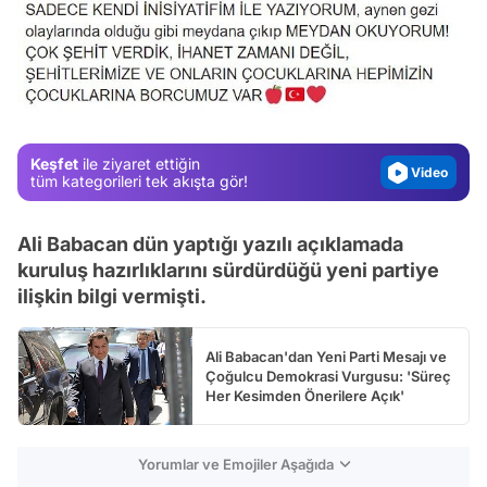
Video
Test
Gündem
Magazin
Keşfet
ile ziyaret ettiğin
Video
tüm kategorileri tek akışta gör!
Test
Ali Babacan dün yaptığı yazılı açıklamada
kuruluş hazırlıklarını sürdürdüğü yeni partiye
ilişkin bilgi vermişti.
Ali Babacan'dan Yeni Parti Mesajı ve
Çoğulcu Demokrasi Vurgusu: 'Süreç
Her Kesimden Önerilere Açık'
Yorumlar ve Emojiler Aşağıda