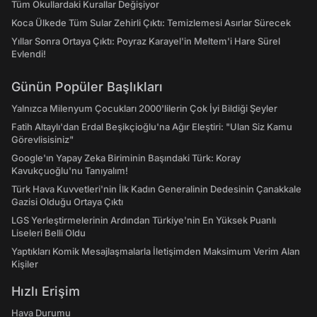
Tüm Okullardaki Kurallar Değişiyor
Koca Ülkede Tüm Sular Zehirli Çıktı: Temizlemesi Asırlar Sürecek
Yıllar Sonra Ortaya Çıktı: Poyraz Karayel'in Meltem'i Hare Sürel
Evlendi!
Günün Popüler Başlıkları
Yalnızca Milenyum Çocukları 2000'lilerin Çok İyi Bildiği Şeyler
Fatih Altaylı'dan Erdal Beşikçioğlu'na Ağır Eleştiri: "Ulan Siz Kamu
Görevlisisiniz"
Google'ın Yapay Zeka Biriminin Başındaki Türk: Koray
Kavukçuoğlu'nu Tanıyalım!
Türk Hava Kuvvetleri'nin İlk Kadın Generalinin Dedesinin Çanakkale
Gazisi Olduğu Ortaya Çıktı
LGS Yerleştirmelerinin Ardından Türkiye'nin En Yüksek Puanlı
Liseleri Belli Oldu
Yaptıkları Komik Mesajlaşmalarla İletişimden Maksimum Verim Alan
Kişiler
Hızlı Erişim
Hava Durumu