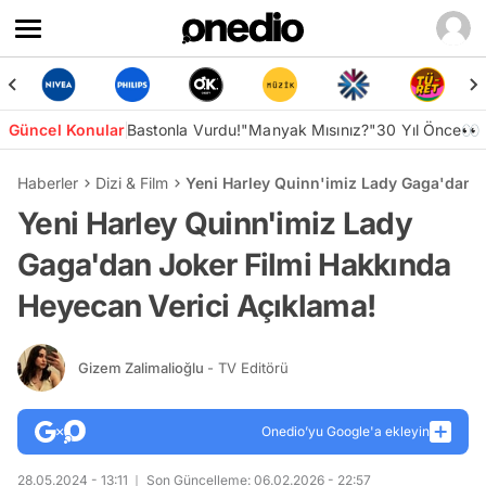
Güncel Konular
Bastonla Vurdu!
"Manyak Mısınız?"
30 Yıl Önce👀
Haberler
Dizi & Film
Yeni Harley Quinn'imiz Lady Gaga'dan J
Yeni Harley Quinn'imiz Lady
Gaga'dan Joker Filmi Hakkında
Heyecan Verici Açıklama!
Gizem Zalimalioğlu
- TV Editörü
Onedio’yu Google'a ekleyin
28.05.2024 - 13:11
Son Güncelleme: 06.02.2026 - 22:57