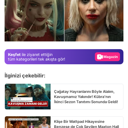
Video
Test
Gündem
Keşfet
ile ziyaret ettiğin
Magazin
tüm kategorileri tek akışta gör!
Video
İlginizi çekebilir:
Test
Çağatay Hayranlarını Böyle Alalım,
Kavuşmamız Yakındır! Kübra'nın
İkinci Sezon Tanıtımı Sonunda Geldi!
Klişe Bir Wattpad Hikayesine
Benzese de Çok Sevilen Maxton Hall