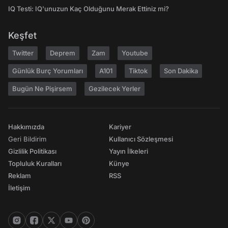
IQ Testi: IQ'unuzun Kaç Olduğunu Merak Ettiniz mi?
Keşfet
Twitter
Deprem
Zam
Youtube
Günlük Burç Yorumları
A101
Tiktok
Son Dakika
Bugün Ne Pişirsem
Gezilecek Yerler
Hakkımızda
Kariyer
Geri Bildirim
Kullanıcı Sözleşmesi
Gizlilik Politikası
Yayın İlkeleri
Topluluk Kuralları
Künye
Reklam
RSS
İletişim