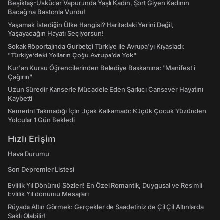
Beşiktaş-Üsküdar Vapurunda Yaşlı Kadın, Şort Giyen Kadının
Bacağına Bastonla Vurdu!
Yaşamak İstediğin Ülke Hangisi? Haritadaki Yerini Değil,
Yaşayacağın Hayatı Seçiyorsun!
Sokak Röportajında Gurbetçi Türkiye ile Avrupa'yı Kıyasladı:
"Türkiye’deki Yolların Çoğu Avrupa’da Yok"
Kur'an Kursu Öğrencilerinden Belediye Başkanına: "Manifest’i
Çağırın"
Uzun Süredir Kanserle Mücadele Eden Şarkıcı Cansever Hayatını
Kaybetti
Kemerini Takmadığı İçin Uçak Kalkamadı: Küçük Çocuk Yüzünden
Yolcular 1 Gün Bekledi
Hızlı Erişim
Hava Durumu
Son Depremler Listesi
Evlilik Yıl Dönümü Sözleri! En Özel Romantik, Duygusal ve Resimli
Evlilik Yıl dönümü Mesajları
Rüyada Altın Görmek: Gerçekler de Saadetiniz de Çil Çil Altınlarda
Saklı Olabilir!