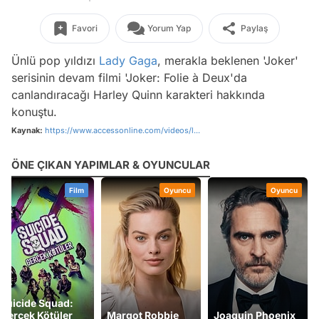
Favori
Yorum Yap
Paylaş
Ünlü pop yıldızı
Lady Gaga
, merakla beklenen 'Joker'
serisinin devam filmi 'Joker: Folie à Deux'da
canlandıracağı Harley Quinn karakteri hakkında
konuştu.
Kaynak:
https://www.accessonline.com/videos/l...
ÖNE ÇIKAN YAPIMLAR & OYUNCULAR
Film
Oyuncu
Oyuncu
Suicide Squad:
Gerçek Kötüler
Margot Robbie
Joaquin Phoenix