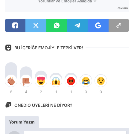
Yorumlar ve Emojiler Aşağıda
Reklam
BU İÇERİĞE EMOJİYLE TEPKİ VER!
6
4
2
1
1
0
0
ONEDİO ÜYELERİ NE DİYOR?
Yorum Yazın