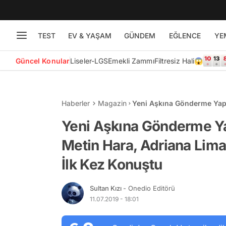
TEST
EV & YAŞAM
GÜNDEM
EĞLENCE
YE
Güncel Konular
Liseler-LGS
Emekli Zammı
Filtresiz Hali😱
Haberler
Magazin
Yeni Aşkına Gönderme Yapa
Biten İlişkisinin Ardından 
Yeni Aşkına Gönderme Ya
Metin Hara, Adriana Lima 
İlk Kez Konuştu
Sultan Kızı
- Onedio Editörü
11.07.2019 - 18:01