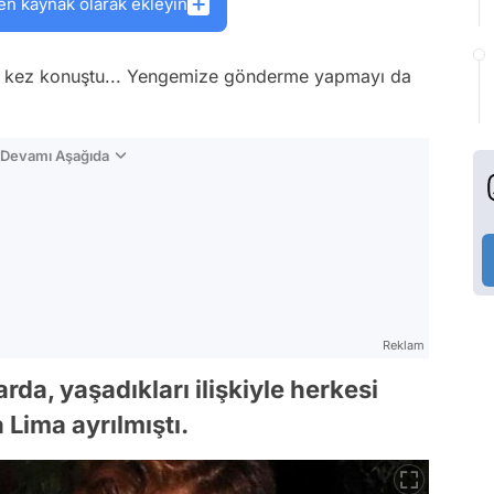
en kaynak olarak ekleyin
 son kez konuştu... Yengemize gönderme yapmayı da
n Devamı Aşağıda
Reklam
rda, yaşadıkları ilişkiyle herkesi
 Lima ayrılmıştı.