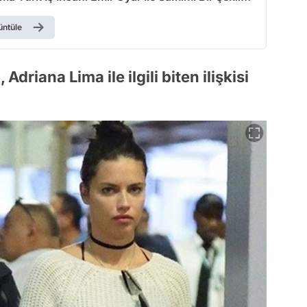
!
üntüle
driana Lima ile ilgili biten ilişkisi