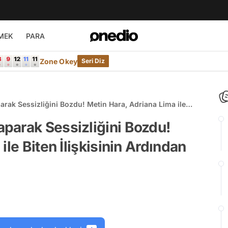
MEK
PARA
Zone Okey
Seri Diz
rak Sessizliğini Bozdu! Metin Hara, Adriana Lima ile
İlk Kez Konuştu
parak Sessizliğini Bozdu!
ile Biten İlişkisinin Ardından