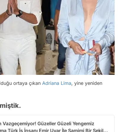
olduğu ortaya çıkan
Adriana Lima
, yine yeniden
miştik.
n Vazgeçemiyor! Güzeller Güzeli Yengemiz
ma Türk İş İnsanı Emir Uyar İle Samimi Bir Şekilde