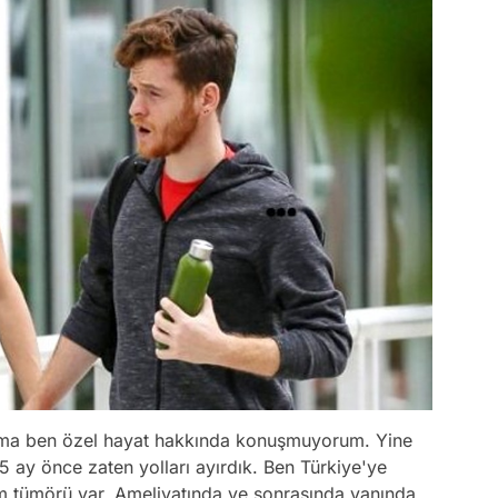
 ama ben özel hayat hakkında konuşmuyorum. Yine
ay önce zaten yolları ayırdık. Ben Türkiye'ye
 tümörü var. Ameliyatında ve sonrasında yanında