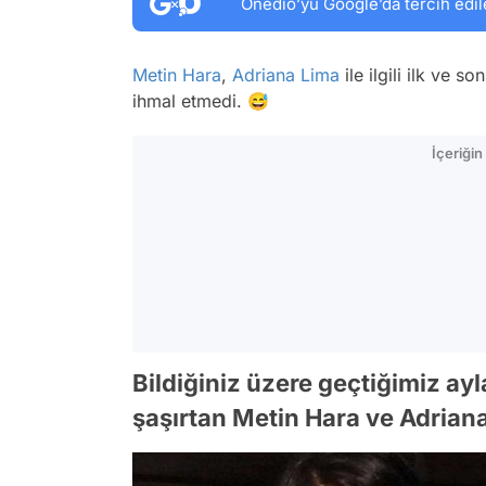
Onedio’yu Google’da tercih edil
Metin Hara
,
Adriana Lima
ile ilgili ilk ve
ihmal etmedi. 😅
İçeriği
Bildiğiniz üzere geçtiğimiz ayla
şaşırtan Metin Hara ve Adriana