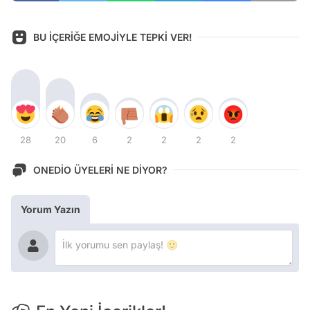
BU İÇERİĞE EMOJİYLE TEPKİ VER!
28
20
6
2
2
2
2
ONEDİO ÜYELERİ NE DİYOR?
Yorum Yazın