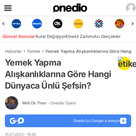
Güncel Konular
Kural Değişiyor
Emekli Zammı
Acı Gerçekler
Haberler
Yemek
Yemek Yapma Alışkanlıklarına Göre Hangi 
Yemek Yapma
Alışkanlıklarına Göre Hangi
Dünyaca Ünlü Şefsin?
Well Ok Then
- Onedio Üyesi
Onedio’yu Google'a ekleyin
31.07.2023 - 19:30