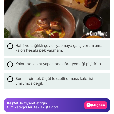
Hafif ve sağlıklı şeyler yapmaya çalışıyorum ama
kalori hesabı pek yapmam.
Kalori hesabını yapar, ona göre yemeği pişiririm.
Benim için tek ölçüt lezzetli olması, kalorisi
Video
umrumda değil.
Test
Gündem
Keşfet
ile ziyaret ettiğin
Magazin
tüm kategorileri tek akışta gör!
Video