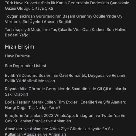
Türk Hava Kuvvetleri'nin İlk Kadın Generalinin Dedesinin Çanakkale
Gazisi Olduğu Ortaya Çıktı
Toygar Işıklı'dan Gururlandıran Başarı! Grammy Ödülleri'nde Oy
Verecek Jüri Üyeleri Arasına Seçildi
Tarla İşçisiydi Modellere Taş Çıkarttı: Viral Olan Kadının Son Haline
Beğeni Yağdı
Hızlı Erişim
Hava Durumu
Son Depremler Listesi
Evlilik Yıl Dönümü Sözleri! En Özel Romantik, Duygusal ve Resimli
Evlilik Yıl dönümü Mesajları
Rüyada Altın Görmek: Gerçekler de Saadetiniz de Çil Çil Altınlarda
Saklı Olabilir!
Doğal Taşların Merak Edilen Tüm Etkileri, Enerjileri ve Şifa Alanları:
Hangi Doğal Taş Ne İşe Yarar?
Emojilerin Anlamları: 2023 WhatsApp, Instagram ve Twitter'da En
Çok Kullanılan Emojiler ve Anlamları
Atasözleri ve Anlamları: A'dan Z'ye Gündelik Hayatta En Sık
Kullanılan Atasözleri ve Anlamları