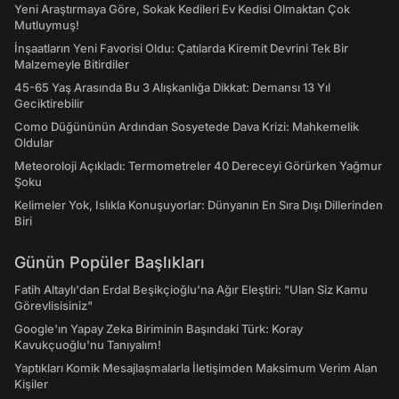
Yeni Araştırmaya Göre, Sokak Kedileri Ev Kedisi Olmaktan Çok
Mutluymuş!
İnşaatların Yeni Favorisi Oldu: Çatılarda Kiremit Devrini Tek Bir
Malzemeyle Bitirdiler
45-65 Yaş Arasında Bu 3 Alışkanlığa Dikkat: Demansı 13 Yıl
Geciktirebilir
Como Düğününün Ardından Sosyetede Dava Krizi: Mahkemelik
Oldular
Meteoroloji Açıkladı: Termometreler 40 Dereceyi Görürken Yağmur
Şoku
Kelimeler Yok, Islıkla Konuşuyorlar: Dünyanın En Sıra Dışı Dillerinden
Biri
Günün Popüler Başlıkları
Fatih Altaylı'dan Erdal Beşikçioğlu'na Ağır Eleştiri: "Ulan Siz Kamu
Görevlisisiniz"
Google'ın Yapay Zeka Biriminin Başındaki Türk: Koray
Kavukçuoğlu'nu Tanıyalım!
Yaptıkları Komik Mesajlaşmalarla İletişimden Maksimum Verim Alan
Kişiler