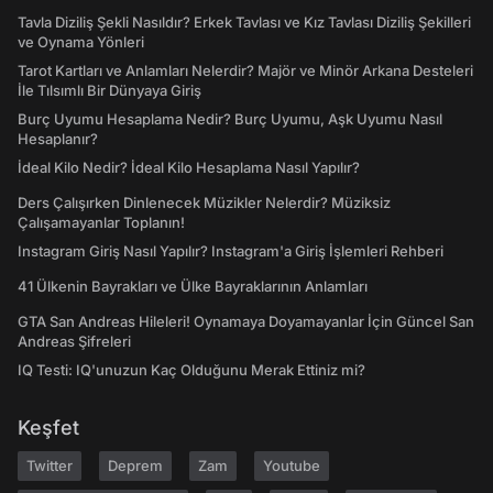
Tavla Diziliş Şekli Nasıldır? Erkek Tavlası ve Kız Tavlası Diziliş Şekilleri
ve Oynama Yönleri
Tarot Kartları ve Anlamları Nelerdir? Majör ve Minör Arkana Desteleri
İle Tılsımlı Bir Dünyaya Giriş
Burç Uyumu Hesaplama Nedir? Burç Uyumu, Aşk Uyumu Nasıl
Hesaplanır?
İdeal Kilo Nedir? İdeal Kilo Hesaplama Nasıl Yapılır?
Ders Çalışırken Dinlenecek Müzikler Nelerdir? Müziksiz
Çalışamayanlar Toplanın!
Instagram Giriş Nasıl Yapılır? Instagram'a Giriş İşlemleri Rehberi
41 Ülkenin Bayrakları ve Ülke Bayraklarının Anlamları
GTA San Andreas Hileleri! Oynamaya Doyamayanlar İçin Güncel San
Andreas Şifreleri
IQ Testi: IQ'unuzun Kaç Olduğunu Merak Ettiniz mi?
Keşfet
Twitter
Deprem
Zam
Youtube