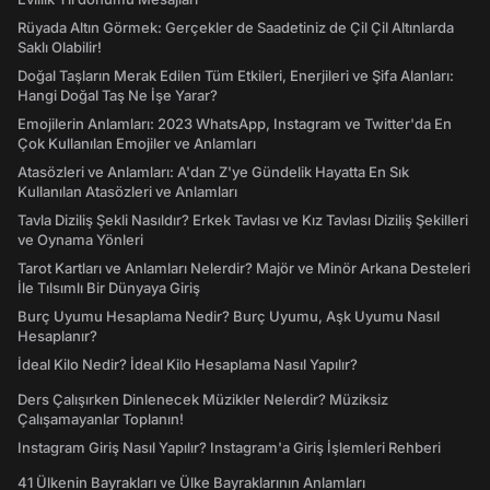
Rüyada Altın Görmek: Gerçekler de Saadetiniz de Çil Çil Altınlarda
Saklı Olabilir!
Doğal Taşların Merak Edilen Tüm Etkileri, Enerjileri ve Şifa Alanları:
Hangi Doğal Taş Ne İşe Yarar?
Emojilerin Anlamları: 2023 WhatsApp, Instagram ve Twitter'da En
Çok Kullanılan Emojiler ve Anlamları
Atasözleri ve Anlamları: A'dan Z'ye Gündelik Hayatta En Sık
Kullanılan Atasözleri ve Anlamları
Tavla Diziliş Şekli Nasıldır? Erkek Tavlası ve Kız Tavlası Diziliş Şekilleri
ve Oynama Yönleri
Tarot Kartları ve Anlamları Nelerdir? Majör ve Minör Arkana Desteleri
İle Tılsımlı Bir Dünyaya Giriş
Burç Uyumu Hesaplama Nedir? Burç Uyumu, Aşk Uyumu Nasıl
Hesaplanır?
İdeal Kilo Nedir? İdeal Kilo Hesaplama Nasıl Yapılır?
Ders Çalışırken Dinlenecek Müzikler Nelerdir? Müziksiz
Çalışamayanlar Toplanın!
Instagram Giriş Nasıl Yapılır? Instagram'a Giriş İşlemleri Rehberi
41 Ülkenin Bayrakları ve Ülke Bayraklarının Anlamları