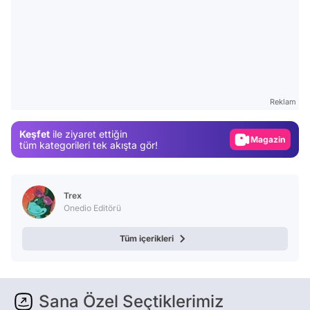
Video
Test
Reklam
Gündem
Keşfet
ile ziyaret ettiğin
Magazin
tüm kategorileri tek akışta gör!
Video
Test
Trex
Onedio Editörü
Tüm içerikleri
Sana Özel Seçtiklerimiz