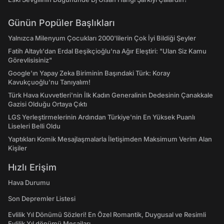
Günün Popüler Başlıkları
Yalnızca Milenyum Çocukları 2000'lilerin Çok İyi Bildiği Şeyler
Fatih Altaylı'dan Erdal Beşikçioğlu'na Ağır Eleştiri: "Ulan Siz Kamu
Görevlisisiniz"
Google'ın Yapay Zeka Biriminin Başındaki Türk: Koray
Kavukçuoğlu'nu Tanıyalım!
Türk Hava Kuvvetleri'nin İlk Kadın Generalinin Dedesinin Çanakkale
Gazisi Olduğu Ortaya Çıktı
LGS Yerleştirmelerinin Ardından Türkiye'nin En Yüksek Puanlı
Liseleri Belli Oldu
Yaptıkları Komik Mesajlaşmalarla İletişimden Maksimum Verim Alan
Kişiler
Hızlı Erişim
Hava Durumu
Son Depremler Listesi
Evlilik Yıl Dönümü Sözleri! En Özel Romantik, Duygusal ve Resimli
Evlilik Yıl dönümü Mesajları