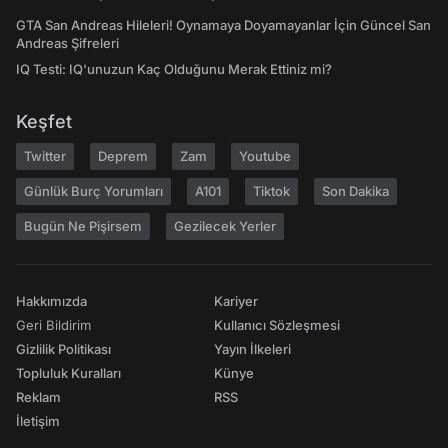
GTA San Andreas Hileleri! Oynamaya Doyamayanlar İçin Güncel San
Andreas Şifreleri
IQ Testi: IQ'unuzun Kaç Olduğunu Merak Ettiniz mi?
Keşfet
Twitter
Deprem
Zam
Youtube
Günlük Burç Yorumları
A101
Tiktok
Son Dakika
Bugün Ne Pişirsem
Gezilecek Yerler
Hakkımızda
Kariyer
Geri Bildirim
Kullanıcı Sözleşmesi
Gizlilik Politikası
Yayın İlkeleri
Topluluk Kuralları
Künye
Reklam
RSS
İletişim