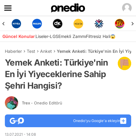
Güncel Konular
Liseler-LGS
Emekli Zammı
Filtresiz Hali😱
Haberler
Test
Anket
Yemek Anketi: Türkiye'nin En İyi Yiye
Yemek Anketi: Türkiye'nin
En İyi Yiyeceklerine Sahip
Şehri Hangisi?
Trex
- Onedio Editörü
Onedio’yu Google'a ekleyin
13.07.2021 - 14:08