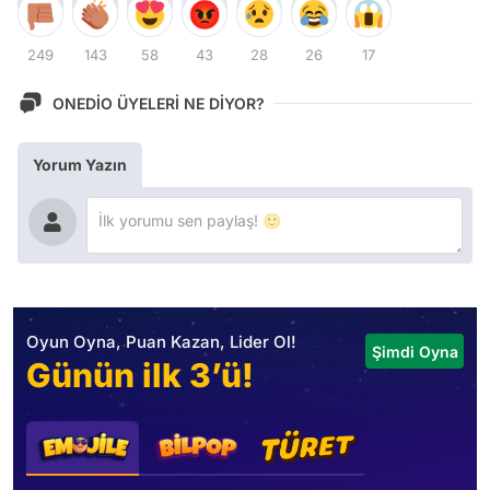
249
143
58
43
28
26
17
ONEDİO ÜYELERİ NE DİYOR?
Yorum Yazın
Oyun Oyna, Puan Kazan, Lider Ol!
Şimdi Oyna
Günün ilk 3’ü!