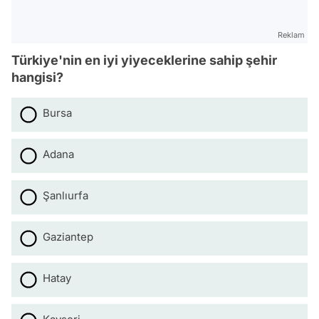
Reklam
Türkiye'nin en iyi yiyeceklerine sahip şehir
hangisi?
Bursa
Adana
Şanlıurfa
Gaziantep
Hatay