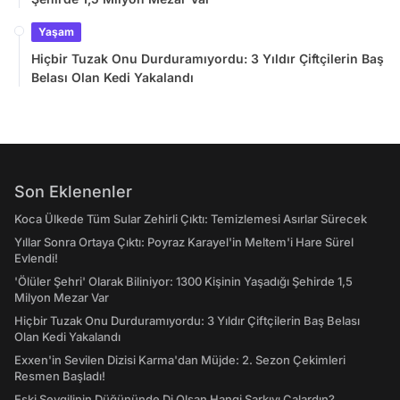
Yaşam
Hiçbir Tuzak Onu Durduramıyordu: 3 Yıldır Çiftçilerin Baş
Belası Olan Kedi Yakalandı
Son Eklenenler
Koca Ülkede Tüm Sular Zehirli Çıktı: Temizlemesi Asırlar Sürecek
Yıllar Sonra Ortaya Çıktı: Poyraz Karayel'in Meltem'i Hare Sürel
Evlendi!
'Ölüler Şehri' Olarak Biliniyor: 1300 Kişinin Yaşadığı Şehirde 1,5
Milyon Mezar Var
Hiçbir Tuzak Onu Durduramıyordu: 3 Yıldır Çiftçilerin Baş Belası
Olan Kedi Yakalandı
Exxen'in Sevilen Dizisi Karma'dan Müjde: 2. Sezon Çekimleri
Resmen Başladı!
Eski Sevgilinin Düğününde Dj Olsan Hangi Şarkıyı Çalardın?