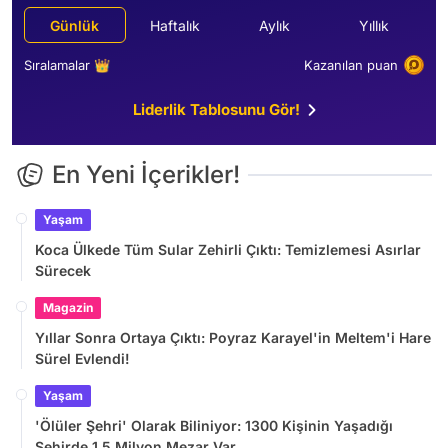
Günlük
Haftalık
Aylık
Yıllık
Sıralamalar 👑
Kazanılan puan
Liderlik Tablosunu Gör!
En Yeni İçerikler!
Yaşam
Koca Ülkede Tüm Sular Zehirli Çıktı: Temizlemesi Asırlar
Sürecek
Magazin
Yıllar Sonra Ortaya Çıktı: Poyraz Karayel'in Meltem'i Hare
Sürel Evlendi!
Yaşam
'Ölüler Şehri' Olarak Biliniyor: 1300 Kişinin Yaşadığı
Şehirde 1,5 Milyon Mezar Var