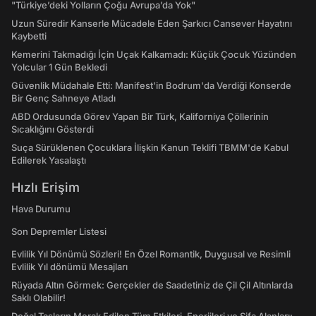
"Türkiye’deki Yolların Çoğu Avrupa’da Yok"
Uzun Süredir Kanserle Mücadele Eden Şarkıcı Cansever Hayatını
Kaybetti
Kemerini Takmadığı İçin Uçak Kalkamadı: Küçük Çocuk Yüzünden
Yolcular 1 Gün Bekledi
Güvenlik Müdahale Etti: Manifest'in Bodrum'da Verdiği Konserde
Bir Genç Sahneye Atladı
ABD Ordusunda Görev Yapan Bir Türk, Kaliforniya Çöllerinin
Sıcaklığını Gösterdi
Suça Sürüklenen Çocuklara İlişkin Kanun Teklifi TBMM'de Kabul
Edilerek Yasalaştı
Hızlı Erişim
Hava Durumu
Son Depremler Listesi
Evlilik Yıl Dönümü Sözleri! En Özel Romantik, Duygusal ve Resimli
Evlilik Yıl dönümü Mesajları
Rüyada Altın Görmek: Gerçekler de Saadetiniz de Çil Çil Altınlarda
Saklı Olabilir!