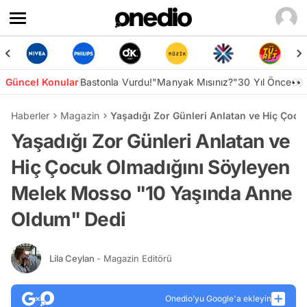
Güncel Konular
Bastonla Vurdu!
"Manyak Mısınız?"
30 Yıl Önce👀
Haberler
Magazin
Yaşadığı Zor Günleri Anlatan ve Hiç Ço
Yaşadığı Zor Günleri Anlatan ve
Hiç Çocuk Olmadığını Söyleyen
Melek Mosso "10 Yaşında Anne
Oldum" Dedi
Lila Ceylan
- Magazin Editörü
Onedio’yu Google'a ekleyin