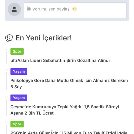
En Yeni İçerikler!
Spor
ultrAslan Lideri Sebahattin Şirin Gözaltına Alındı
Yaşam
Psikolojiye Göre Daha Mutlu Olmak İçin Almanız Gereken
5 Şey
Yaşam
Çeşme'de Kumrucuya Tepki Yağdı! 1,5 Saatlik Süreyi
Aşana 2 Bin TL Ücret
Spor
PSG’nin Arda Güler İçin 115 Milyon Euro Teklif Ettiği İddia