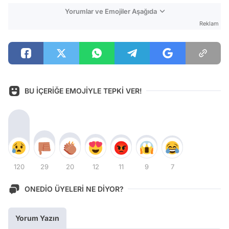
Yorumlar ve Emojiler Aşağıda
Reklam
BU İÇERİĞE EMOJİYLE TEPKİ VER!
120
29
20
12
11
9
7
ONEDİO ÜYELERİ NE DİYOR?
Yorum Yazın