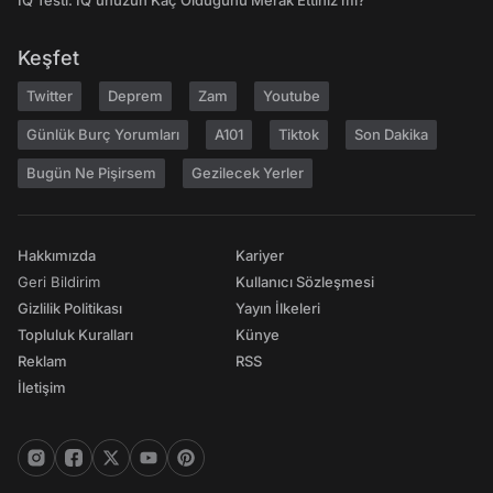
IQ Testi: IQ'unuzun Kaç Olduğunu Merak Ettiniz mi?
Keşfet
Twitter
Deprem
Zam
Youtube
Günlük Burç Yorumları
A101
Tiktok
Son Dakika
Bugün Ne Pişirsem
Gezilecek Yerler
Hakkımızda
Kariyer
Geri Bildirim
Kullanıcı Sözleşmesi
Gizlilik Politikası
Yayın İlkeleri
Topluluk Kuralları
Künye
Reklam
RSS
İletişim