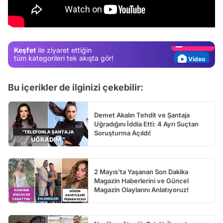
Test
Gündem
Magazin
Keşfet
ile ziyaret ettiğin
Video
tüm kategorileri tek akışta gör!
Test
Bu içerikler de ilginizi çekebilir:
Demet Akalın Tehdit ve Şantaja
Uğradığını İddia Etti: 4 Ayrı Suçtan
Soruşturma Açıldı!
2 Mayıs'ta Yaşanan Son Dakika
Magazin Haberlerini ve Güncel
Magazin Olaylarını Anlatıyoruz!