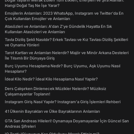
Doğal Taşların Merak Edilen Tüm Etkileri, Enerjileri ve Şifa Alanları:
Hangi Doğal Taş Ne İşe Yarar?
Emojilerin Anlamları: 2023 WhatsApp, Instagram ve Twitter'da En
Çok Kullanılan Emojiler ve Anlamları
Atasözleri ve Anlamları: A'dan Z'ye Gündelik Hayatta En Sık
Kullanılan Atasözleri ve Anlamları
Tavla Diziliş Şekli Nasıldır? Erkek Tavlası ve Kız Tavlası Diziliş Şekilleri
ve Oynama Yönleri
Tarot Kartları ve Anlamları Nelerdir? Majör ve Minör Arkana Desteleri
İle Tılsımlı Bir Dünyaya Giriş
Burç Uyumu Hesaplama Nedir? Burç Uyumu, Aşk Uyumu Nasıl
Hesaplanır?
İdeal Kilo Nedir? İdeal Kilo Hesaplama Nasıl Yapılır?
Ders Çalışırken Dinlenecek Müzikler Nelerdir? Müziksiz
Çalışamayanlar Toplanın!
Instagram Giriş Nasıl Yapılır? Instagram'a Giriş İşlemleri Rehberi
41 Ülkenin Bayrakları ve Ülke Bayraklarının Anlamları
GTA San Andreas Hileleri! Oynamaya Doyamayanlar İçin Güncel San
Andreas Şifreleri