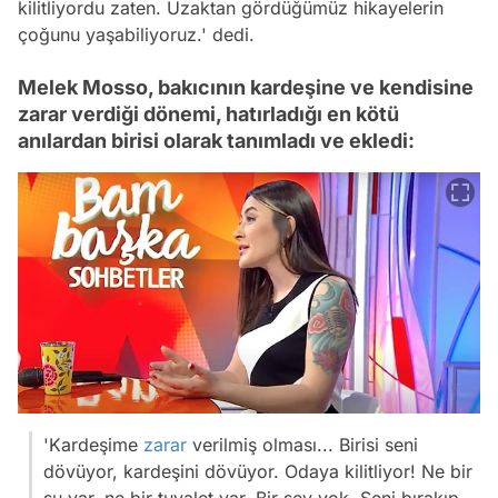
kilitliyordu zaten. Uzaktan gördüğümüz hikayelerin
çoğunu yaşabiliyoruz.' dedi.
Melek Mosso, bakıcının kardeşine ve kendisine
zarar verdiği dönemi, hatırladığı en kötü
anılardan birisi olarak tanımladı ve ekledi:
'Kardeşime
zarar
verilmiş olması... Birisi seni
dövüyor, kardeşini dövüyor. Odaya kilitliyor! Ne bir
su var, ne bir tuvalet var. Bir şey yok. Seni bırakıp