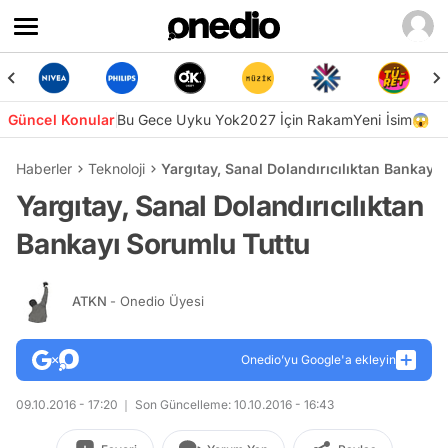
Güncel Konular
Bu Gece Uyku Yok
2027 İçin Rakam
Yeni İsim😱
Haberler
Teknoloji
Yargıtay, Sanal Dolandırıcılıktan Bankayı
Yargıtay, Sanal Dolandırıcılıktan
Bankayı Sorumlu Tuttu
ATKN
- Onedio Üyesi
Onedio’yu Google'a ekleyin
09.10.2016 - 17:20
Son Güncelleme: 10.10.2016 - 16:43