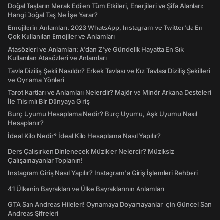
Doğal Taşların Merak Edilen Tüm Etkileri, Enerjileri ve Şifa Alanları:
Hangi Doğal Taş Ne İşe Yarar?
Emojilerin Anlamları: 2023 WhatsApp, Instagram ve Twitter'da En
Çok Kullanılan Emojiler ve Anlamları
Atasözleri ve Anlamları: A'dan Z'ye Gündelik Hayatta En Sık
Kullanılan Atasözleri ve Anlamları
Tavla Diziliş Şekli Nasıldır? Erkek Tavlası ve Kız Tavlası Diziliş Şekilleri
ve Oynama Yönleri
Tarot Kartları ve Anlamları Nelerdir? Majör ve Minör Arkana Desteleri
İle Tılsımlı Bir Dünyaya Giriş
Burç Uyumu Hesaplama Nedir? Burç Uyumu, Aşk Uyumu Nasıl
Hesaplanır?
İdeal Kilo Nedir? İdeal Kilo Hesaplama Nasıl Yapılır?
Ders Çalışırken Dinlenecek Müzikler Nelerdir? Müziksiz
Çalışamayanlar Toplanın!
Instagram Giriş Nasıl Yapılır? Instagram'a Giriş İşlemleri Rehberi
41 Ülkenin Bayrakları ve Ülke Bayraklarının Anlamları
GTA San Andreas Hileleri! Oynamaya Doyamayanlar İçin Güncel San
Andreas Şifreleri