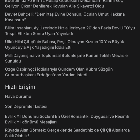
Bodrum’da 70 Bin TL Hesap Ödedikleri Mekandan “Rahmi Koç
Geliyor, Çıkın” Denilerek Kovulan Aile Şikayetçi Oldu
Devlet Bahçeli: “Demirtaş Evine Dönsün, Öcalan Umut Hakkına
Kavuşsun”
Bilim İnsanları, Ay Üzerinde Hızla İlerleyen 20'den Fazla Dev UFO'yu
Tespit Ettikten Sonra Uyarı Yayınladı
Ülkü Hilal Çiftçi'nin Babası, Reşit Olmayan Kızının 10 Yaş Büyük
Oyuncuyla Aşk Yaşadığını İddia Etti
Milli Dayanışma ve Toplumsal Bütünleşme Kanun Teklifi Meclis’e
Sunuldu
Özge Özpirinçci İddialarıyla Gündem Olan Kübra Süzgün
Cumhurbaşkanı Erdoğan'dan Yardım İstedi
Hızlı Erişim
Hava Durumu
Son Depremler Listesi
Evlilik Yıl Dönümü Sözleri! En Özel Romantik, Duygusal ve Resimli
Evlilik Yıl dönümü Mesajları
Rüyada Altın Görmek: Gerçekler de Saadetiniz de Çil Çil Altınlarda
Saklı Olabilir!