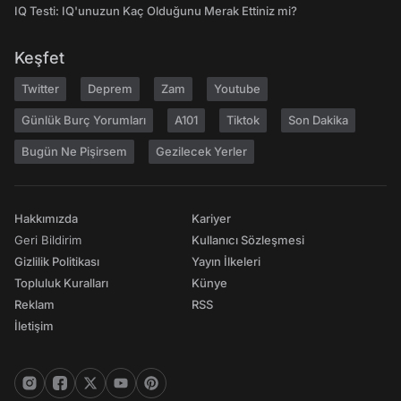
IQ Testi: IQ'unuzun Kaç Olduğunu Merak Ettiniz mi?
Keşfet
Twitter
Deprem
Zam
Youtube
Günlük Burç Yorumları
A101
Tiktok
Son Dakika
Bugün Ne Pişirsem
Gezilecek Yerler
Hakkımızda
Kariyer
Geri Bildirim
Kullanıcı Sözleşmesi
Gizlilik Politikası
Yayın İlkeleri
Topluluk Kuralları
Künye
Reklam
RSS
İletişim