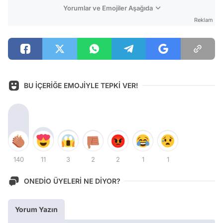
Yorumlar ve Emojiler Aşağıda
Reklam
BU İÇERİĞE EMOJİYLE TEPKİ VER!
140
11
3
2
2
1
1
ONEDİO ÜYELERİ NE DİYOR?
Yorum Yazın