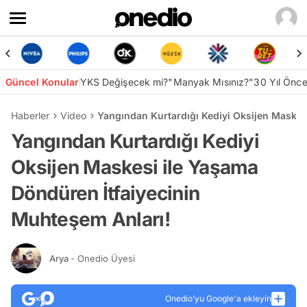
Güncel Konular
YKS Değişecek mi?
"Manyak Mısınız?"
30 Yıl Önc
Haberler
Video
Yangından Kurtardığı Kediyi Oksijen Maskes
Yangından Kurtardığı Kediyi
Oksijen Maskesi ile Yaşama
Döndüren İtfaiyecinin
Muhteşem Anları!
Arya
- Onedio Üyesi
Onedio’yu Google'a ekleyin