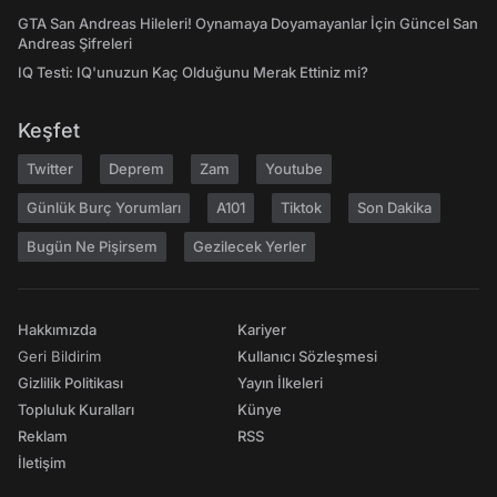
GTA San Andreas Hileleri! Oynamaya Doyamayanlar İçin Güncel San
Andreas Şifreleri
IQ Testi: IQ'unuzun Kaç Olduğunu Merak Ettiniz mi?
Keşfet
Twitter
Deprem
Zam
Youtube
Günlük Burç Yorumları
A101
Tiktok
Son Dakika
Bugün Ne Pişirsem
Gezilecek Yerler
Hakkımızda
Kariyer
Geri Bildirim
Kullanıcı Sözleşmesi
Gizlilik Politikası
Yayın İlkeleri
Topluluk Kuralları
Künye
Reklam
RSS
İletişim