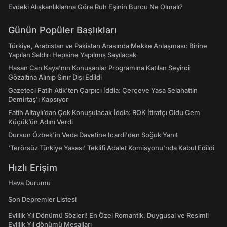
Evdeki Alışkanlıklarına Göre Ruh Eşinin Burcu Ne Olmalı?
Günün Popüler Başlıkları
Türkiye, Arabistan ve Pakistan Arasında Mekke Anlaşması: Birine
Yapılan Saldırı Hepsine Yapılmış Sayılacak
Hasan Can Kaya’nın Konuşanlar Programına Katılan Seyirci
Gözaltına Alınıp Sınır Dışı Edildi
Gazeteci Fatih Atik'ten Çarpıcı İddia: Çerçeve Yasa Selahattin
Demirtaş'ı Kapsıyor
Fatih Altaylı’dan Çok Konuşulacak İddia: ROK İtirafçı Oldu Cem
Küçük’ün Adını Verdi
Dursun Özbek'in Veda Davetine Icardi'den Soğuk Yanıt
‘Terörsüz Türkiye Yasası’ Teklifi Adalet Komisyonu'nda Kabul Edildi
Hızlı Erişim
Hava Durumu
Son Depremler Listesi
Evlilik Yıl Dönümü Sözleri! En Özel Romantik, Duygusal ve Resimli
Evlilik Yıl dönümü Mesajları