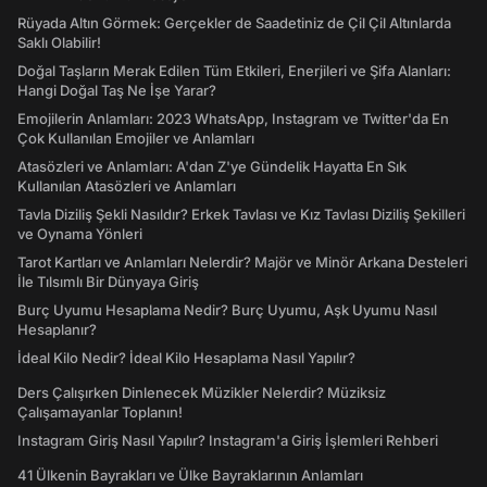
Rüyada Altın Görmek: Gerçekler de Saadetiniz de Çil Çil Altınlarda
Saklı Olabilir!
Doğal Taşların Merak Edilen Tüm Etkileri, Enerjileri ve Şifa Alanları:
Hangi Doğal Taş Ne İşe Yarar?
Emojilerin Anlamları: 2023 WhatsApp, Instagram ve Twitter'da En
Çok Kullanılan Emojiler ve Anlamları
Atasözleri ve Anlamları: A'dan Z'ye Gündelik Hayatta En Sık
Kullanılan Atasözleri ve Anlamları
Tavla Diziliş Şekli Nasıldır? Erkek Tavlası ve Kız Tavlası Diziliş Şekilleri
ve Oynama Yönleri
Tarot Kartları ve Anlamları Nelerdir? Majör ve Minör Arkana Desteleri
İle Tılsımlı Bir Dünyaya Giriş
Burç Uyumu Hesaplama Nedir? Burç Uyumu, Aşk Uyumu Nasıl
Hesaplanır?
İdeal Kilo Nedir? İdeal Kilo Hesaplama Nasıl Yapılır?
Ders Çalışırken Dinlenecek Müzikler Nelerdir? Müziksiz
Çalışamayanlar Toplanın!
Instagram Giriş Nasıl Yapılır? Instagram'a Giriş İşlemleri Rehberi
41 Ülkenin Bayrakları ve Ülke Bayraklarının Anlamları