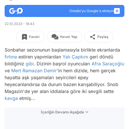
Onedio’yu Google'a ekleyin
22.10.2023 - 18:43
Favori
Yorum Yap
Paylaş
Sonbahar sezonunun başlamasıyla birlikte ekranlarda
fırtına
estiren yapımlardan
Yalı Çapkını
geri döndü
bildiğiniz
gibi
. Dizinin başrol oyuncuları
Afra Saraçoğlu
ve
Mert Ramazan Demir
'in hem dizide, hem gerçek
hayatta aşk yaşamaları seyircileri epey
heyecanlandırsa da durum bazen karışabiliyor. Snob
Magazin'de yer alan iddialara göre iki sevgili sette
kavga
etmiş...
İçeriğin Devamı Aşağıda