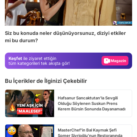
Video
Siz bu konuda neler düşünüyorsunuz, diziyi etkiler
Test
mi bu durum?
Gündem
Keşfet
ile ziyaret ettiğin
Magazin
tüm kategorileri tek akışta gör!
Video
Test
Bu İçerikler de İlginizi Çekebilir
Hafsanur Sancaktutan'la Sevgili
Olduğu Söylenen Suskun Prens
Kerem Bürsin Sonunda Dayanamadı
MasterChef'in Bal Kaymak Şefi
Somer Sivrioğlu'nun Restoranında