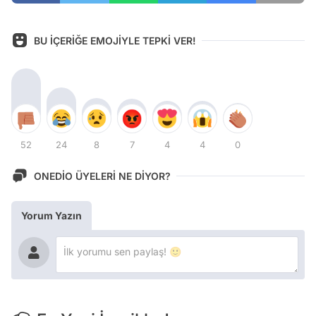
BU İÇERİĞE EMOJİYLE TEPKİ VER!
52
24
8
7
4
4
0
ONEDİO ÜYELERİ NE DİYOR?
Yorum Yazın