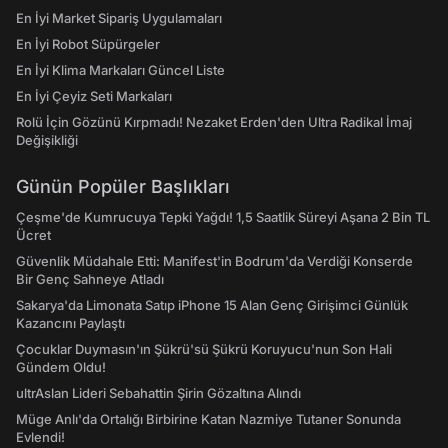
En İyi Market Sipariş Uygulamaları
En İyi Robot Süpürgeler
En İyi Klima Markaları Güncel Liste
En İyi Çeyiz Seti Markaları
Rolü İçin Gözünü Kırpmadı! Nezaket Erden'den Ultra Radikal İmaj
Değişikliği
Günün Popüler Başlıkları
Çeşme'de Kumrucuya Tepki Yağdı! 1,5 Saatlik Süreyi Aşana 2 Bin TL
Ücret
Güvenlik Müdahale Etti: Manifest'in Bodrum'da Verdiği Konserde
Bir Genç Sahneye Atladı
Sakarya'da Limonata Satıp iPhone 15 Alan Genç Girişimci Günlük
Kazancını Paylaştı
Çocuklar Duymasın'ın Şükrü'sü Şükrü Koruyucu'nun Son Hali
Gündem Oldu!
ultrAslan Lideri Sebahattin Şirin Gözaltına Alındı
Müge Anlı'da Ortalığı Birbirine Katan Nazmiye Tutaner Sonunda
Evlendi!