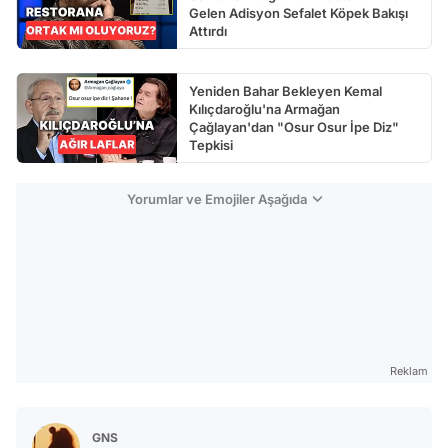
Gelen Adisyon Sefalet Köpek Bakışı
Attırdı
Yeniden Bahar Bekleyen Kemal
Kılıçdaroğlu'na Armağan
Çağlayan'dan "Osur Osur İpe Diz"
Tepkisi
Yorumlar ve Emojiler Aşağıda
Reklam
GNS