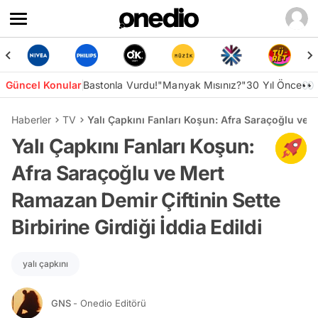
Güncel Konular
Bastonla Vurdu!
"Manyak Mısınız?"
30 Yıl Önce👀
Haberler
TV
Yalı Çapkını Fanları Koşun: Afra Saraçoğlu ve Me
Yalı Çapkını Fanları Koşun:
Afra Saraçoğlu ve Mert
Ramazan Demir Çiftinin Sette
Birbirine Girdiği İddia Edildi
yalı çapkını
GNS
- Onedio Editörü