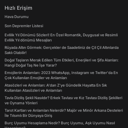
Hızlı Erişim
Hava Durumu
Son Depremler Listesi
Evlilik Yıl Dönümü Sözleri! En Özel Romantik, Duygusal ve Resimli
Evlilik Yıl dönümü Mesajları
Rüyada Altın Görmek: Gerçekler de Saadetiniz de Çil Çil Altınlarda
Saklı Olabilir!
Doğal Taşların Merak Edilen Tüm Etkileri, Enerjileri ve Şifa Alanları:
Hangi Doğal Taş Ne İşe Yarar?
Emojilerin Anlamları: 2023 WhatsApp, Instagram ve Twitter'da En
Çok Kullanılan Emojiler ve Anlamları
Atasözleri ve Anlamları: A'dan Z'ye Gündelik Hayatta En Sık
Kullanılan Atasözleri ve Anlamları
Tavla Diziliş Şekli Nasıldır? Erkek Tavlası ve Kız Tavlası Diziliş Şekilleri
ve Oynama Yönleri
Tarot Kartları ve Anlamları Nelerdir? Majör ve Minör Arkana Desteleri
İle Tılsımlı Bir Dünyaya Giriş
Burç Uyumu Hesaplama Nedir? Burç Uyumu, Aşk Uyumu Nasıl