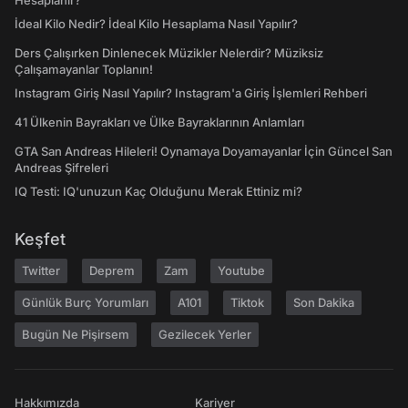
Hesaplanır?
İdeal Kilo Nedir? İdeal Kilo Hesaplama Nasıl Yapılır?
Ders Çalışırken Dinlenecek Müzikler Nelerdir? Müziksiz
Çalışamayanlar Toplanın!
Instagram Giriş Nasıl Yapılır? Instagram'a Giriş İşlemleri Rehberi
41 Ülkenin Bayrakları ve Ülke Bayraklarının Anlamları
GTA San Andreas Hileleri! Oynamaya Doyamayanlar İçin Güncel San
Andreas Şifreleri
IQ Testi: IQ'unuzun Kaç Olduğunu Merak Ettiniz mi?
Keşfet
Twitter
Deprem
Zam
Youtube
Günlük Burç Yorumları
A101
Tiktok
Son Dakika
Bugün Ne Pişirsem
Gezilecek Yerler
Hakkımızda
Kariyer