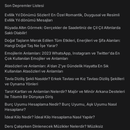
Son Depremler Listesi
Evlilik Yıl Dönümü Sözleri! En Özel Romantik, Duygusal ve Resimli
Evlilik Yıl dönümü Mesajları
Rüyada Altın Görmek: Gerçekler de Saadetiniz de Çil Çil Altınlarda
Saklı Olabilir!
Doğal Taşların Merak Edilen Tüm Etkileri, Enerjileri ve Şifa Alanları:
Hangi Doğal Taş Ne İşe Yarar?
Emojilerin Anlamları: 2023 WhatsApp, Instagram ve Twitter'da En
Çok Kullanılan Emojiler ve Anlamları
Atasözleri ve Anlamları: A'dan Z'ye Gündelik Hayatta En Sık
Kullanılan Atasözleri ve Anlamları
Tavla Diziliş Şekli Nasıldır? Erkek Tavlası ve Kız Tavlası Diziliş Şekilleri
ve Oynama Yönleri
Tarot Kartları ve Anlamları Nelerdir? Majör ve Minör Arkana Desteleri
İle Tılsımlı Bir Dünyaya Giriş
Burç Uyumu Hesaplama Nedir? Burç Uyumu, Aşk Uyumu Nasıl
Hesaplanır?
İdeal Kilo Nedir? İdeal Kilo Hesaplama Nasıl Yapılır?
Ders Çalışırken Dinlenecek Müzikler Nelerdir? Müziksiz