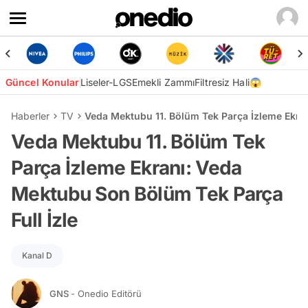
Güncel Konular
Liseler-LGS
Emekli Zammı
Filtresiz Hali😱
Haberler
TV
Veda Mektubu 11. Bölüm Tek Parça İzleme Ekran
Veda Mektubu 11. Bölüm Tek
Parça İzleme Ekranı: Veda
Mektubu Son Bölüm Tek Parça
Full İzle
Kanal D
GNS
- Onedio Editörü