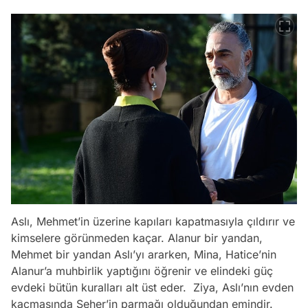
Aslı, Mehmet’in üzerine kapıları kapatmasıyla çıldırır ve
kimselere görünmeden kaçar. Alanur bir yandan,
Mehmet bir yandan Aslı’yı ararken, Mina, Hatice’nin
Alanur’a muhbirlik yaptığını öğrenir ve elindeki güç
evdeki bütün kuralları alt üst eder. Ziya, Aslı’nın evden
kaçmasında Seher’in parmağı olduğundan emindir.