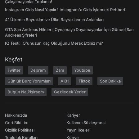
Çalışamayanlar Toplanın!
Instagram Giriş Nasıl Yapılır? Instagram'a Giriş İşlemleri Rehberi
41 Ülkenin Bayrakları ve Ülke Bayraklarının Anlamları
GTA San Andreas Hileleri! Oynamaya Doyamayanlar İçin Güncel San
Andreas Şifreleri
IQ Testi: IQ'unuzun Kaç Olduğunu Merak Ettiniz mi?
Keşfet
Twitter
Deprem
Zam
Youtube
Günlük Burç Yorumları
A101
Tiktok
Son Dakika
Bugün Ne Pişirsem
Gezilecek Yerler
Hakkımızda
Kariyer
Geri Bildirim
Kullanıcı Sözleşmesi
Gizlilik Politikası
Yayın İlkeleri
Topluluk Kuralları
Künye