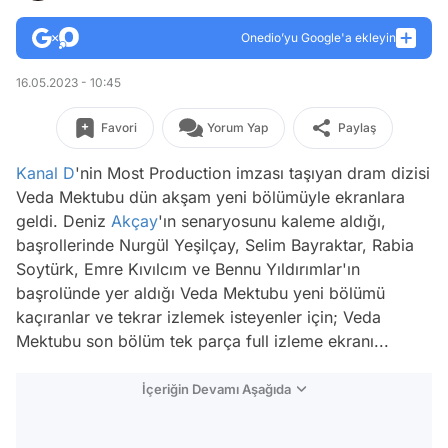
Onedio’yu Google'a ekleyin
16.05.2023 - 10:45
Favori
Yorum Yap
Paylaş
Kanal D
'nin Most Production imzası taşıyan dram dizisi
Veda Mektubu dün akşam yeni bölümüyle ekranlara
geldi. Deniz
Akçay
'ın senaryosunu kaleme aldığı,
başrollerinde Nurgül Yeşilçay, Selim Bayraktar, Rabia
Soytürk, Emre Kıvılcım ve Bennu Yıldırımlar'ın
başrolünde yer aldığı Veda Mektubu yeni bölümü
kaçıranlar ve tekrar izlemek isteyenler için; Veda
Mektubu son bölüm tek parça full izleme ekranı...
İçeriğin Devamı Aşağıda