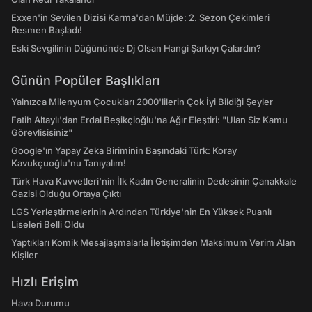
Exxen'in Sevilen Dizisi Karma'dan Müjde: 2. Sezon Çekimleri
Resmen Başladı!
Eski Sevgilinin Düğününde Dj Olsan Hangi Şarkıyı Çalardın?
Günün Popüler Başlıkları
Yalnızca Milenyum Çocukları 2000'lilerin Çok İyi Bildiği Şeyler
Fatih Altaylı'dan Erdal Beşikçioğlu'na Ağır Eleştiri: "Ulan Siz Kamu
Görevlisisiniz"
Google'ın Yapay Zeka Biriminin Başındaki Türk: Koray
Kavukçuoğlu'nu Tanıyalım!
Türk Hava Kuvvetleri'nin İlk Kadın Generalinin Dedesinin Çanakkale
Gazisi Olduğu Ortaya Çıktı
LGS Yerleştirmelerinin Ardından Türkiye'nin En Yüksek Puanlı
Liseleri Belli Oldu
Yaptıkları Komik Mesajlaşmalarla İletişimden Maksimum Verim Alan
Kişiler
Hızlı Erişim
Hava Durumu