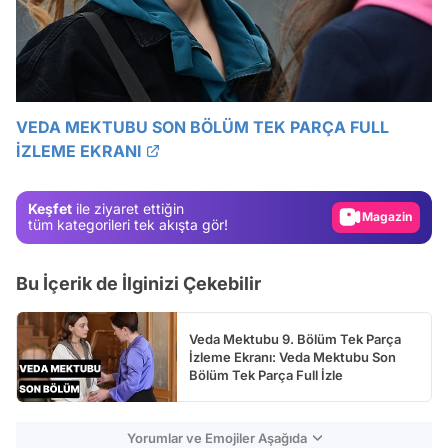
Video
VEDA MEKTUBU SON BÖLÜM TEK PARÇA FULL
İZLEME EKRANI
Test
Gündem
Keşfet
ile ziyaret ettiğin
Magazin
tüm kategorileri tek akışta gör!
Video
Bu İçerik de İlginizi Çekebilir
Test
Veda Mektubu 9. Bölüm Tek Parça
İzleme Ekranı: Veda Mektubu Son
Bölüm Tek Parça Full İzle
Yorumlar ve Emojiler Aşağıda