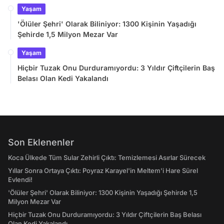
Yaşam
'Ölüler Şehri' Olarak Biliniyor: 1300 Kişinin Yaşadığı
Şehirde 1,5 Milyon Mezar Var
Yaşam
Hiçbir Tuzak Onu Durduramıyordu: 3 Yıldır Çiftçilerin Baş
Belası Olan Kedi Yakalandı
Son Eklenenler
Koca Ülkede Tüm Sular Zehirli Çıktı: Temizlemesi Asırlar Sürecek
Yıllar Sonra Ortaya Çıktı: Poyraz Karayel'in Meltem'i Hare Sürel
Evlendi!
'Ölüler Şehri' Olarak Biliniyor: 1300 Kişinin Yaşadığı Şehirde 1,5
Milyon Mezar Var
Hiçbir Tuzak Onu Durduramıyordu: 3 Yıldır Çiftçilerin Baş Belası
Olan Kedi Yakalandı