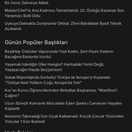
Bir Genç Sahneye Atladı
MasterChef’in Ana Kadrosu Tamamlandı: 20. Önlüğü Kazanan Son
Yarışmacı Belli Oldu
Uykuya Dalmakta Zorlananlar Dikkat: Zihni Rahatlatan Basit Teknik
Açıklandı
Günün Popüler Başlıkları
Beşiktaş-Üsküdar Vapurunda Yaşlı Kadın, Şort Giyen Kadının
Bacağına Bastonla Vurdu!
Yaşamak İstediğin Ülke Hangisi? Haritadaki Yerini Değil,
Yaşayacağın Hayatı Seçiyorsun!
Sokak Röportajında Gurbetçi Türkiye ile Avrupa'yı Kıyasladı:
"Türkiye’deki Yolların Çoğu Avrupa’da Yok"
Kur'an Kursu Öğrencilerinden Belediye Başkanına: "Manifest’i
Çağırın"
Uzun Süredir Kanserle Mücadele Eden Şarkıcı Cansever Hayatını
Kaybetti
Kemerini Takmadığı İçin Uçak Kalkamadı: Küçük Çocuk Yüzünden
Yolcular 1 Gün Bekledi