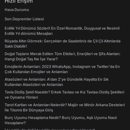
Hızlı Erişim
Hava Durumu
Son Depremler Listesi
Evlilik Yıl Dönümü Sözleri! En Özel Romantik, Duygusal ve Resimli
Evlilik Yıl dönümü Mesajları
Rüyada Altın Görmek: Gerçekler de Saadetiniz de Çil Çil Altınlarda
Saklı Olabilir!
Doğal Taşların Merak Edilen Tüm Etkileri, Enerjileri ve Şifa Alanları:
Hangi Doğal Taş Ne İşe Yarar?
Emojilerin Anlamları: 2023 WhatsApp, Instagram ve Twitter'da En
Çok Kullanılan Emojiler ve Anlamları
Atasözleri ve Anlamları: A'dan Z'ye Gündelik Hayatta En Sık
Kullanılan Atasözleri ve Anlamları
Tavla Diziliş Şekli Nasıldır? Erkek Tavlası ve Kız Tavlası Diziliş Şekilleri
ve Oynama Yönleri
Tarot Kartları ve Anlamları Nelerdir? Majör ve Minör Arkana Desteleri
İle Tılsımlı Bir Dünyaya Giriş
Burç Uyumu Hesaplama Nedir? Burç Uyumu, Aşk Uyumu Nasıl
Hesaplanır?