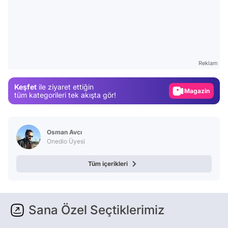
Video
Test
Reklam
Gündem
Keşfet
ile ziyaret ettiğin
Magazin
tüm kategorileri tek akışta gör!
Video
Test
Osman Avcı
Onedio Üyesi
Tüm içerikleri
Sana Özel Seçtiklerimiz