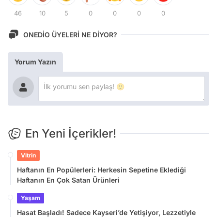
46
10
5
0
0
0
0
ONEDİO ÜYELERİ NE DİYOR?
Yorum Yazın
En Yeni İçerikler!
Vitrin
Haftanın En Popülerleri: Herkesin Sepetine Eklediği
Haftanın En Çok Satan Ürünleri
Yaşam
Hasat Başladı! Sadece Kayseri’de Yetişiyor, Lezzetiyle