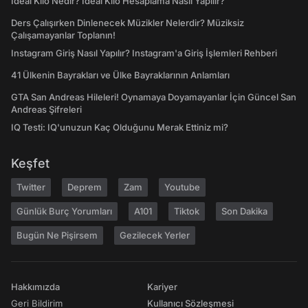
İdeal Kilo Nedir? İdeal Kilo Hesaplama Nasıl Yapılır?
Ders Çalışırken Dinlenecek Müzikler Nelerdir? Müziksiz
Çalışamayanlar Toplanın!
Instagram Giriş Nasıl Yapılır? Instagram'a Giriş İşlemleri Rehberi
41 Ülkenin Bayrakları ve Ülke Bayraklarının Anlamları
GTA San Andreas Hileleri! Oynamaya Doyamayanlar İçin Güncel San
Andreas Şifreleri
IQ Testi: IQ'unuzun Kaç Olduğunu Merak Ettiniz mi?
Keşfet
Twitter
Deprem
Zam
Youtube
Günlük Burç Yorumları
A101
Tiktok
Son Dakika
Bugün Ne Pişirsem
Gezilecek Yerler
Hakkımızda
Kariyer
Geri Bildirim
Kullanıcı Sözleşmesi