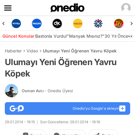
Güncel Konular
Bastonla Vurdu!
"Manyak Mısınız?"
30 Yıl Önce👀
Haberler
Video
Ulumayı Yeni Öğrenen Yavru Köpek
Ulumayı Yeni Öğrenen Yavru
Köpek
Osman Avcı
- Onedio Üyesi
Onedio’yu Google'a ekleyin
29.01.2014 - 19:15
Son Güncelleme: 29.01.2014 - 19:16