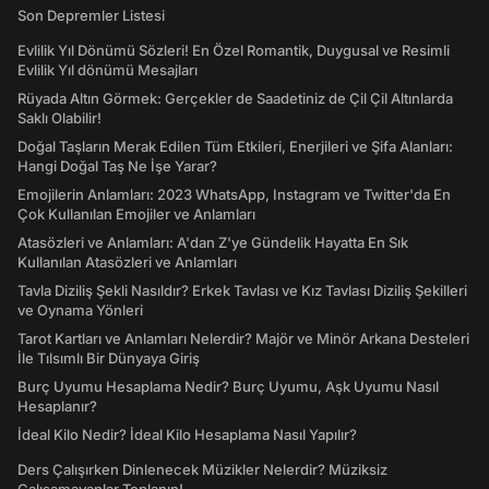
Son Depremler Listesi
Evlilik Yıl Dönümü Sözleri! En Özel Romantik, Duygusal ve Resimli
Evlilik Yıl dönümü Mesajları
Rüyada Altın Görmek: Gerçekler de Saadetiniz de Çil Çil Altınlarda
Saklı Olabilir!
Doğal Taşların Merak Edilen Tüm Etkileri, Enerjileri ve Şifa Alanları:
Hangi Doğal Taş Ne İşe Yarar?
Emojilerin Anlamları: 2023 WhatsApp, Instagram ve Twitter'da En
Çok Kullanılan Emojiler ve Anlamları
Atasözleri ve Anlamları: A'dan Z'ye Gündelik Hayatta En Sık
Kullanılan Atasözleri ve Anlamları
Tavla Diziliş Şekli Nasıldır? Erkek Tavlası ve Kız Tavlası Diziliş Şekilleri
ve Oynama Yönleri
Tarot Kartları ve Anlamları Nelerdir? Majör ve Minör Arkana Desteleri
İle Tılsımlı Bir Dünyaya Giriş
Burç Uyumu Hesaplama Nedir? Burç Uyumu, Aşk Uyumu Nasıl
Hesaplanır?
İdeal Kilo Nedir? İdeal Kilo Hesaplama Nasıl Yapılır?
Ders Çalışırken Dinlenecek Müzikler Nelerdir? Müziksiz