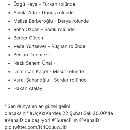
Özgü Kaya - Türkan rolünde
Almila Ada - Dönüş rolünde
Melisa Berberoğlu - Derya rolünde
Reha Özcan - Sadık rolünde
Berker Güven -
Veda Yurtsever - Rüçhan rolünde
Benian Dönmez -
Nazlı Senem Ünal -
Demircan Kaçel - Mesut rolünde
Vural Şahanoğlu - Serdar rolünde
Hakan Atalay
''Sen dünyanın en güzel gelini
olacaksın!''
#ÜçKızKardeş
22 Şubat Salı 20.00'de
Video
#KanalD
'de başlıyor!
@SurecFilm
@KanalD
Test
pic.twitter.com/N4QxuuwJlb