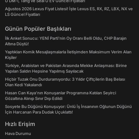
U DM-i, Tang ve Seal U EV Güncel Fiyatları
Ağustos 2026 Lexus Fiyat Listesi! İşte Lexus ES, RX, RZ, LBX, NX ve
LS Güncel Fiyatları
Günün Popüler Başlıkları
İlk Anket Sonucu: YENİ Parti'nin Oy Oranı Belli Oldu, CHP Barajın
Altına Düştü!
Yaptıkları Komik Mesajlaşmalarla İletişimden Maksimum Verim Alan
Kişiler
Türkiye, Arabistan ve Pakistan Arasında Mekke Anlaşması: Birine
Yapılan Saldırı Hepsine Yapılmış Sayılacak
Hiçbir Tuzak Onu Durduramıyordu: 3 Yıldır Çiftçilerin Baş Belası
Olan Kedi Yakalandı
Hasan Can Kaya’nın Konuşanlar Programına Katılan Seyirci
Gözaltına Alınıp Sınır Dışı Edildi
Sosyete Bu Düğünü Konuşuyor: Ünlü İş İnsanının Oğlunun Düğünü
İçin Harcanan Para Dudak Uçuklattı!
Hızlı Erişim
Hava Durumu