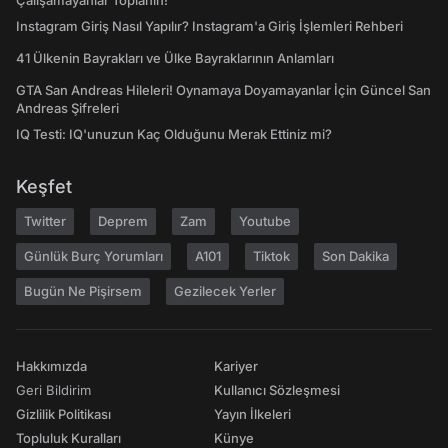
Çalışamayanlar Toplanın!
Instagram Giriş Nasıl Yapılır? Instagram'a Giriş İşlemleri Rehberi
41 Ülkenin Bayrakları ve Ülke Bayraklarının Anlamları
GTA San Andreas Hileleri! Oynamaya Doyamayanlar İçin Güncel San
Andreas Şifreleri
IQ Testi: IQ'unuzun Kaç Olduğunu Merak Ettiniz mi?
Keşfet
Twitter
Deprem
Zam
Youtube
Günlük Burç Yorumları
A101
Tiktok
Son Dakika
Bugün Ne Pişirsem
Gezilecek Yerler
Hakkımızda
Kariyer
Geri Bildirim
Kullanıcı Sözleşmesi
Gizlilik Politikası
Yayın İlkeleri
Topluluk Kuralları
Künye