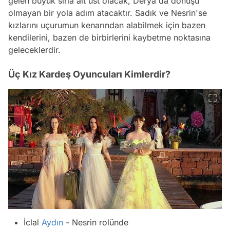
gelen büyük sırla alt üst olacak, Derya da dönüşü
olmayan bir yola adım atacaktır. Sadık ve Nesrin'se
kızlarını uçurumun kenarından alabilmek için bazen
kendilerini, bazen de birbirlerini kaybetme noktasına
geleceklerdir.
Üç Kız Kardeş Oyuncuları Kimlerdir?
İclal
Aydın
- Nesrin rolünde