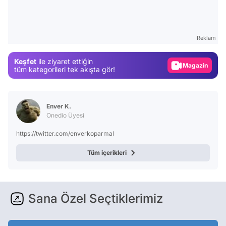
Video
Test
Reklam
Gündem
Keşfet
ile ziyaret ettiğin
Magazin
tüm kategorileri tek akışta gör!
Video
Test
Enver K.
Onedio Üyesi
https://twitter.com/enverkoparmal
Tüm içerikleri
Sana Özel Seçtiklerimiz