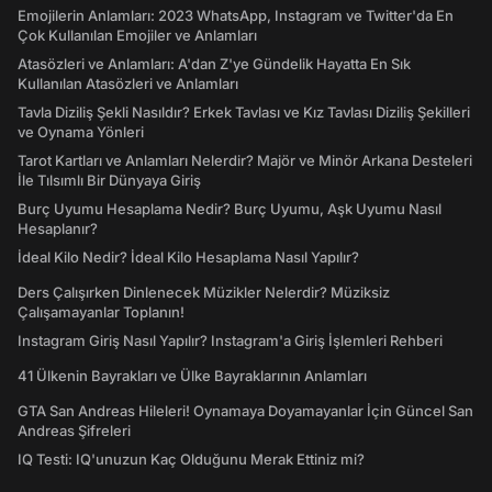
Emojilerin Anlamları: 2023 WhatsApp, Instagram ve Twitter'da En
Çok Kullanılan Emojiler ve Anlamları
Atasözleri ve Anlamları: A'dan Z'ye Gündelik Hayatta En Sık
Kullanılan Atasözleri ve Anlamları
Tavla Diziliş Şekli Nasıldır? Erkek Tavlası ve Kız Tavlası Diziliş Şekilleri
ve Oynama Yönleri
Tarot Kartları ve Anlamları Nelerdir? Majör ve Minör Arkana Desteleri
İle Tılsımlı Bir Dünyaya Giriş
Burç Uyumu Hesaplama Nedir? Burç Uyumu, Aşk Uyumu Nasıl
Hesaplanır?
İdeal Kilo Nedir? İdeal Kilo Hesaplama Nasıl Yapılır?
Ders Çalışırken Dinlenecek Müzikler Nelerdir? Müziksiz
Çalışamayanlar Toplanın!
Instagram Giriş Nasıl Yapılır? Instagram'a Giriş İşlemleri Rehberi
41 Ülkenin Bayrakları ve Ülke Bayraklarının Anlamları
GTA San Andreas Hileleri! Oynamaya Doyamayanlar İçin Güncel San
Andreas Şifreleri
IQ Testi: IQ'unuzun Kaç Olduğunu Merak Ettiniz mi?