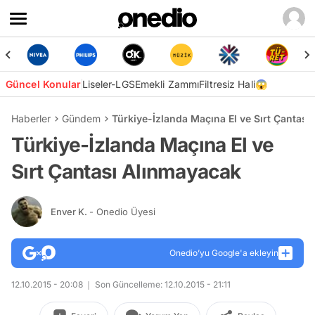
Güncel Konular
Liseler-LGS
Emekli Zammı
Filtresiz Hali😱
Haberler
Gündem
Türkiye-İzlanda Maçına El ve Sırt Çantas
Türkiye-İzlanda Maçına El ve
Sırt Çantası Alınmayacak
Enver K.
- Onedio Üyesi
Onedio’yu Google'a ekleyin
12.10.2015 - 20:08
Son Güncelleme: 12.10.2015 - 21:11