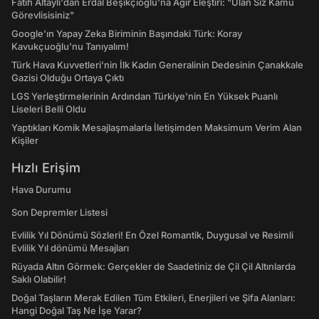
Fatih Altaylı'dan Erdal Beşikçioğlu'na Ağır Eleştiri: "Ulan Siz Kamu
Görevlisisiniz"
Google'ın Yapay Zeka Biriminin Başındaki Türk: Koray
Kavukçuoğlu'nu Tanıyalım!
Türk Hava Kuvvetleri'nin İlk Kadın Generalinin Dedesinin Çanakkale
Gazisi Olduğu Ortaya Çıktı
LGS Yerleştirmelerinin Ardından Türkiye'nin En Yüksek Puanlı
Liseleri Belli Oldu
Yaptıkları Komik Mesajlaşmalarla İletişimden Maksimum Verim Alan
Kişiler
Hızlı Erişim
Hava Durumu
Son Depremler Listesi
Evlilik Yıl Dönümü Sözleri! En Özel Romantik, Duygusal ve Resimli
Evlilik Yıl dönümü Mesajları
Rüyada Altın Görmek: Gerçekler de Saadetiniz de Çil Çil Altınlarda
Saklı Olabilir!
Doğal Taşların Merak Edilen Tüm Etkileri, Enerjileri ve Şifa Alanları:
Hangi Doğal Taş Ne İşe Yarar?