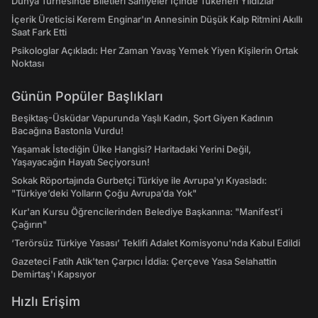
Dünya Turnesinde Biletleri Saniyeler İçinde Tükenen Yıldızlar
İçerik Üreticisi Kerem Enginar'ın Annesinin Düşük Kalp Ritmini Akıllı
Saat Fark Etti
Psikologlar Açıkladı: Her Zaman Yavaş Yemek Yiyen Kişilerin Ortak
Noktası
Günün Popüler Başlıkları
Beşiktaş-Üsküdar Vapurunda Yaşlı Kadın, Şort Giyen Kadının
Bacağına Bastonla Vurdu!
Yaşamak İstediğin Ülke Hangisi? Haritadaki Yerini Değil,
Yaşayacağın Hayatı Seçiyorsun!
Sokak Röportajında Gurbetçi Türkiye ile Avrupa'yı Kıyasladı:
"Türkiye’deki Yolların Çoğu Avrupa’da Yok"
Kur'an Kursu Öğrencilerinden Belediye Başkanına: "Manifest’i
Çağırın"
‘Terörsüz Türkiye Yasası’ Teklifi Adalet Komisyonu'nda Kabul Edildi
Gazeteci Fatih Atik'ten Çarpıcı İddia: Çerçeve Yasa Selahattin
Demirtaş'ı Kapsıyor
Hızlı Erişim