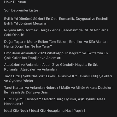
Hava Durumu
Son Depremler Listesi
Evlilik Yıl Dönümü Sözleri! En Özel Romantik, Duygusal ve Resimli
Evlilik Yıl dönümü Mesajları
Rüyada Altın Görmek: Gerçekler de Saadetiniz de Çil Çil Altınlarda
Saklı Olabilir!
Doğal Taşların Merak Edilen Tüm Etkileri, Enerjileri ve Şifa Alanları:
Hangi Doğal Taş Ne İşe Yarar?
Emojilerin Anlamları: 2023 WhatsApp, Instagram ve Twitter'da En
Çok Kullanılan Emojiler ve Anlamları
Atasözleri ve Anlamları: A'dan Z'ye Gündelik Hayatta En Sık
Kullanılan Atasözleri ve Anlamları
Tavla Diziliş Şekli Nasıldır? Erkek Tavlası ve Kız Tavlası Diziliş Şekilleri
ve Oynama Yönleri
Tarot Kartları ve Anlamları Nelerdir? Majör ve Minör Arkana Desteleri
İle Tılsımlı Bir Dünyaya Giriş
Burç Uyumu Hesaplama Nedir? Burç Uyumu, Aşk Uyumu Nasıl
Hesaplanır?
İdeal Kilo Nedir? İdeal Kilo Hesaplama Nasıl Yapılır?