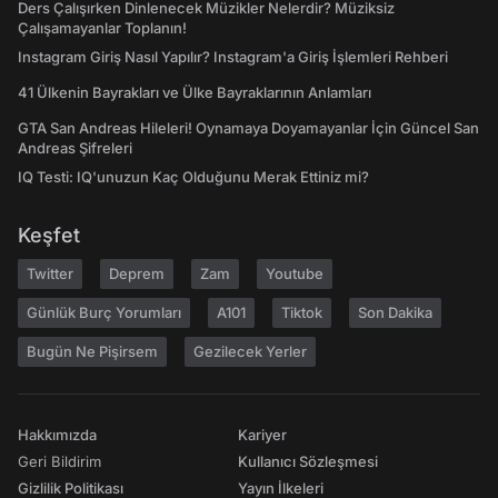
Ders Çalışırken Dinlenecek Müzikler Nelerdir? Müziksiz
Çalışamayanlar Toplanın!
Instagram Giriş Nasıl Yapılır? Instagram'a Giriş İşlemleri Rehberi
41 Ülkenin Bayrakları ve Ülke Bayraklarının Anlamları
GTA San Andreas Hileleri! Oynamaya Doyamayanlar İçin Güncel San
Andreas Şifreleri
IQ Testi: IQ'unuzun Kaç Olduğunu Merak Ettiniz mi?
Keşfet
Twitter
Deprem
Zam
Youtube
Günlük Burç Yorumları
A101
Tiktok
Son Dakika
Bugün Ne Pişirsem
Gezilecek Yerler
Hakkımızda
Kariyer
Geri Bildirim
Kullanıcı Sözleşmesi
Gizlilik Politikası
Yayın İlkeleri