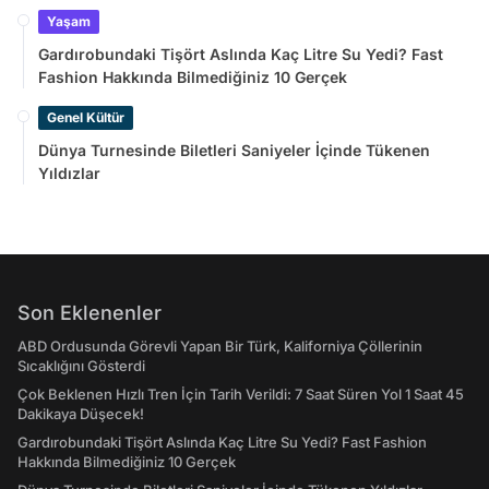
Yaşam
Gardırobundaki Tişört Aslında Kaç Litre Su Yedi? Fast
Fashion Hakkında Bilmediğiniz 10 Gerçek
Genel Kültür
Dünya Turnesinde Biletleri Saniyeler İçinde Tükenen
Yıldızlar
Son Eklenenler
ABD Ordusunda Görevli Yapan Bir Türk, Kaliforniya Çöllerinin
Sıcaklığını Gösterdi
Çok Beklenen Hızlı Tren İçin Tarih Verildi: 7 Saat Süren Yol 1 Saat 45
Dakikaya Düşecek!
Gardırobundaki Tişört Aslında Kaç Litre Su Yedi? Fast Fashion
Hakkında Bilmediğiniz 10 Gerçek