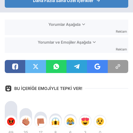
Daha Fazla Sana Özel İçerikler
Yorumlar Aşağıda
Reklam
Yorumlar ve Emojiler Aşağıda
Reklam
BU İÇERİĞE EMOJİYLE TEPKİ VER!
69
35
17
8
6
3
0