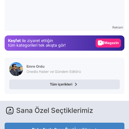
Video
Test
Reklam
Gündem
Keşfet
ile ziyaret ettiğin
Magazin
tüm kategorileri tek akışta gör!
Video
Test
Emre Ordu
Onedio Haber ve Gündem Editörü
Tüm içerikleri
Sana Özel Seçtiklerimiz