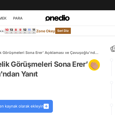
MEK
PARA
e👀
Zone Okey
Seri Diz
ik Görüşmeleri Sona Erer’ Açıklaması ve Çavuşoğlu'ndan
lik Görüşmeleri Sona Erer’
'ndan Yanıt
en kaynak olarak ekleyin