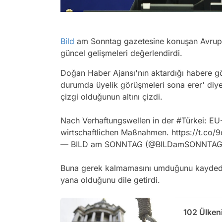
Bild
am Sonntag gazetesine konuşan Avrupa
güncel gelişmeleri değerlendirdi.
Doğan Haber Ajansı'nın aktardığı habere gö
durumda üyelik görüşmeleri sona erer' diyen
çizgi olduğunun altını çizdi.
Nach Verhaftungswellen in der
#Türkei
: EU
wirtschaftlichen Maßnahmen.
https://t.co
— BILD am SONNTAG (@BILDamSONNTA
Buna gerek kalmamasını umduğunu kaydeden 
yana olduğunu dile getirdi.
102 Ülken