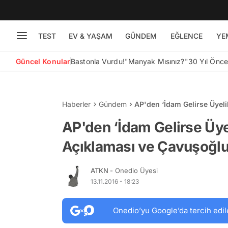
TEST
EV & YAŞAM
GÜNDEM
EĞLENCE
YE
Güncel Konular
Bastonla Vurdu!
"Manyak Mısınız?"
30 Yıl Önc
Haberler
Gündem
AP'den ‘İdam Gelirse Üyel
Yanıt
AP'den ‘İdam Gelirse Üye
Açıklaması ve Çavuşoğlu
ATKN
- Onedio Üyesi
13.11.2016 - 18:23
Onedio’yu Google’da tercih edil