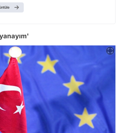
üntüle
 yanayım'