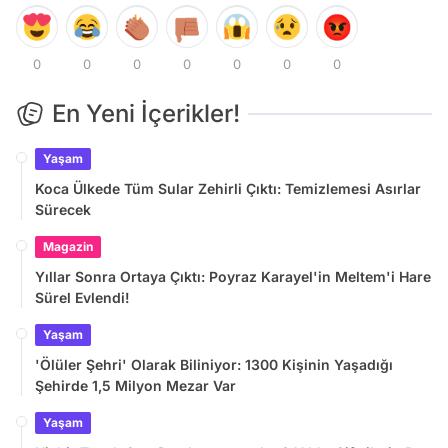
0
0
0
0
0
0
0
En Yeni İçerikler!
Yaşam
Koca Ülkede Tüm Sular Zehirli Çıktı: Temizlemesi Asırlar
Sürecek
Magazin
Yıllar Sonra Ortaya Çıktı: Poyraz Karayel'in Meltem'i Hare
Sürel Evlendi!
Yaşam
'Ölüler Şehri' Olarak Biliniyor: 1300 Kişinin Yaşadığı
Şehirde 1,5 Milyon Mezar Var
Yaşam