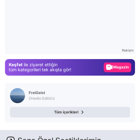
Video
Test
Reklam
Gündem
Keşfet
ile ziyaret ettiğin
Magazin
tüm kategorileri tek akışta gör!
Video
Test
FreiGeist
Onedio Editörü
Tüm içerikleri