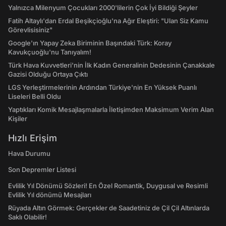
Yalnızca Milenyum Çocukları 2000'lilerin Çok İyi Bildiği Şeyler
Fatih Altaylı'dan Erdal Beşikçioğlu'na Ağır Eleştiri: "Ulan Siz Kamu
Görevlisisiniz"
Google'ın Yapay Zeka Biriminin Başındaki Türk: Koray
Kavukçuoğlu'nu Tanıyalım!
Türk Hava Kuvvetleri'nin İlk Kadın Generalinin Dedesinin Çanakkale
Gazisi Olduğu Ortaya Çıktı
LGS Yerleştirmelerinin Ardından Türkiye'nin En Yüksek Puanlı
Liseleri Belli Oldu
Yaptıkları Komik Mesajlaşmalarla İletişimden Maksimum Verim Alan
Kişiler
Hızlı Erişim
Hava Durumu
Son Depremler Listesi
Evlilik Yıl Dönümü Sözleri! En Özel Romantik, Duygusal ve Resimli
Evlilik Yıl dönümü Mesajları
Rüyada Altın Görmek: Gerçekler de Saadetiniz de Çil Çil Altınlarda
Saklı Olabilir!