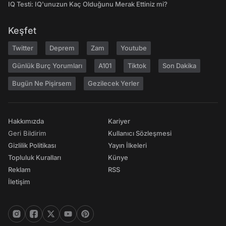
IQ Testi: IQ'unuzun Kaç Olduğunu Merak Ettiniz mi?
Keşfet
Twitter
Deprem
Zam
Youtube
Günlük Burç Yorumları
A101
Tiktok
Son Dakika
Bugün Ne Pişirsem
Gezilecek Yerler
Hakkımızda
Kariyer
Geri Bildirim
Kullanıcı Sözleşmesi
Gizlilik Politikası
Yayın İlkeleri
Topluluk Kuralları
Künye
Reklam
RSS
İletişim