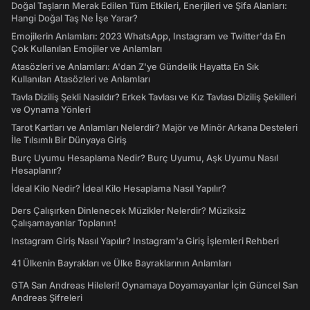
Doğal Taşların Merak Edilen Tüm Etkileri, Enerjileri ve Şifa Alanları:
Hangi Doğal Taş Ne İşe Yarar?
Emojilerin Anlamları: 2023 WhatsApp, Instagram ve Twitter'da En
Çok Kullanılan Emojiler ve Anlamları
Atasözleri ve Anlamları: A'dan Z'ye Gündelik Hayatta En Sık
Kullanılan Atasözleri ve Anlamları
Tavla Diziliş Şekli Nasıldır? Erkek Tavlası ve Kız Tavlası Diziliş Şekilleri
ve Oynama Yönleri
Tarot Kartları ve Anlamları Nelerdir? Majör ve Minör Arkana Desteleri
İle Tılsımlı Bir Dünyaya Giriş
Burç Uyumu Hesaplama Nedir? Burç Uyumu, Aşk Uyumu Nasıl
Hesaplanır?
İdeal Kilo Nedir? İdeal Kilo Hesaplama Nasıl Yapılır?
Ders Çalışırken Dinlenecek Müzikler Nelerdir? Müziksiz
Çalışamayanlar Toplanın!
Instagram Giriş Nasıl Yapılır? Instagram'a Giriş İşlemleri Rehberi
41 Ülkenin Bayrakları ve Ülke Bayraklarının Anlamları
GTA San Andreas Hileleri! Oynamaya Doyamayanlar İçin Güncel San
Andreas Şifreleri