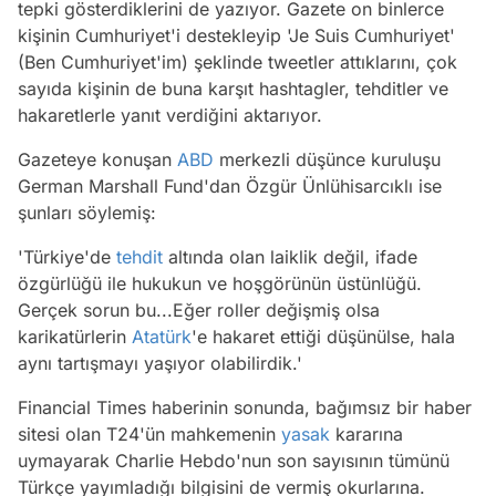
tepki gösterdiklerini de yazıyor. Gazete on binlerce
kişinin Cumhuriyet'i destekleyip 'Je Suis Cumhuriyet'
(Ben Cumhuriyet'im) şeklinde tweetler attıklarını, çok
sayıda kişinin de buna karşıt hashtagler, tehditler ve
hakaretlerle yanıt verdiğini aktarıyor.
Gazeteye konuşan
ABD
merkezli düşünce kuruluşu
German Marshall Fund'dan Özgür Ünlühisarcıklı ise
şunları söylemiş:
'Türkiye'de
tehdit
altında olan laiklik değil, ifade
özgürlüğü ile hukukun ve hoşgörünün üstünlüğü.
Gerçek sorun bu...Eğer roller değişmiş olsa
karikatürlerin
Atatürk
'e hakaret ettiği düşünülse, hala
aynı tartışmayı yaşıyor olabilirdik.'
Financial Times haberinin sonunda, bağımsız bir haber
sitesi olan T24'ün mahkemenin
yasak
kararına
uymayarak Charlie Hebdo'nun son sayısının tümünü
Türkçe yayımladığı bilgisini de vermiş okurlarına.