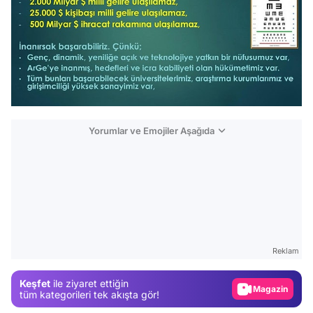
Yorumlar ve Emojiler Aşağıda
Video
Test
Gündem
Reklam
Magazin
Keşfet
ile ziyaret ettiğin
Video
tüm kategorileri tek akışta gör!
Test