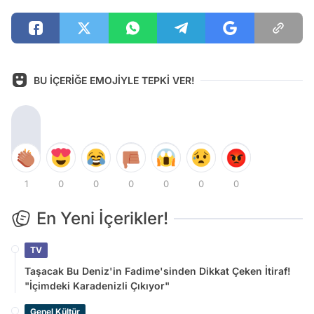
BU İÇERİĞE EMOJİYLE TEPKİ VER!
1
0
0
0
0
0
0
En Yeni İçerikler!
TV
Taşacak Bu Deniz'in Fadime'sinden Dikkat Çeken İtiraf!
"İçimdeki Karadenizli Çıkıyor"
Genel Kültür