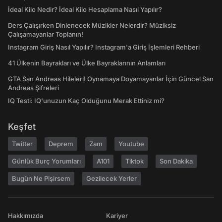
İdeal Kilo Nedir? İdeal Kilo Hesaplama Nasıl Yapılır?
Ders Çalışırken Dinlenecek Müzikler Nelerdir? Müziksiz
Çalışamayanlar Toplanın!
Instagram Giriş Nasıl Yapılır? Instagram'a Giriş İşlemleri Rehberi
41 Ülkenin Bayrakları ve Ülke Bayraklarının Anlamları
GTA San Andreas Hileleri! Oynamaya Doyamayanlar İçin Güncel San
Andreas Şifreleri
IQ Testi: IQ'unuzun Kaç Olduğunu Merak Ettiniz mi?
Keşfet
Twitter
Deprem
Zam
Youtube
Günlük Burç Yorumları
A101
Tiktok
Son Dakika
Bugün Ne Pişirsem
Gezilecek Yerler
Hakkımızda
Kariyer