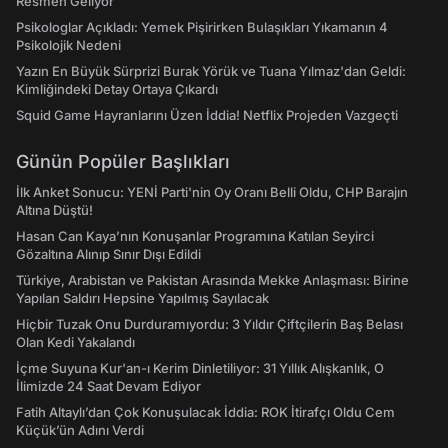
Resmen Geliyor
Psikologlar Açıkladı: Yemek Pişirirken Bulaşıkları Yıkamanın 4
Psikolojik Nedeni
Yazın En Büyük Sürprizi Burak Yörük ve Tuana Yılmaz'dan Geldi:
Kimliğindeki Detay Ortaya Çıkardı
Squid Game Hayranlarını Üzen İddia! Netflix Projeden Vazgeçti
Günün Popüler Başlıkları
İlk Anket Sonucu: YENİ Parti'nin Oy Oranı Belli Oldu, CHP Barajın
Altına Düştü!
Hasan Can Kaya’nın Konuşanlar Programına Katılan Seyirci
Gözaltına Alınıp Sınır Dışı Edildi
Türkiye, Arabistan ve Pakistan Arasında Mekke Anlaşması: Birine
Yapılan Saldırı Hepsine Yapılmış Sayılacak
Hiçbir Tuzak Onu Durduramıyordu: 3 Yıldır Çiftçilerin Baş Belası
Olan Kedi Yakalandı
İçme Suyuna Kur'an-ı Kerim Dinletiliyor: 31 Yıllık Alışkanlık, O
İlimizde 24 Saat Devam Ediyor
Fatih Altaylı’dan Çok Konuşulacak İddia: ROK İtirafçı Oldu Cem
Küçük’ün Adını Verdi