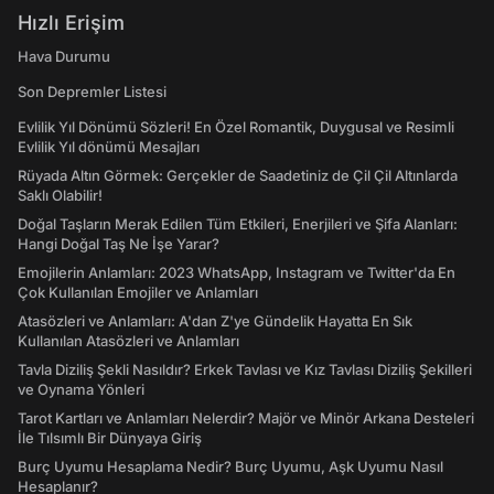
Hızlı Erişim
Hava Durumu
Son Depremler Listesi
Evlilik Yıl Dönümü Sözleri! En Özel Romantik, Duygusal ve Resimli
Evlilik Yıl dönümü Mesajları
Rüyada Altın Görmek: Gerçekler de Saadetiniz de Çil Çil Altınlarda
Saklı Olabilir!
Doğal Taşların Merak Edilen Tüm Etkileri, Enerjileri ve Şifa Alanları:
Hangi Doğal Taş Ne İşe Yarar?
Emojilerin Anlamları: 2023 WhatsApp, Instagram ve Twitter'da En
Çok Kullanılan Emojiler ve Anlamları
Atasözleri ve Anlamları: A'dan Z'ye Gündelik Hayatta En Sık
Kullanılan Atasözleri ve Anlamları
Tavla Diziliş Şekli Nasıldır? Erkek Tavlası ve Kız Tavlası Diziliş Şekilleri
ve Oynama Yönleri
Tarot Kartları ve Anlamları Nelerdir? Majör ve Minör Arkana Desteleri
İle Tılsımlı Bir Dünyaya Giriş
Burç Uyumu Hesaplama Nedir? Burç Uyumu, Aşk Uyumu Nasıl
Hesaplanır?