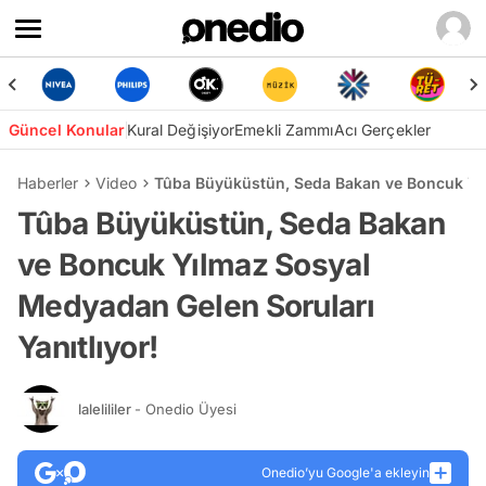
Güncel Konular
Kural Değişiyor
Emekli Zammı
Acı Gerçekler
Haberler
Video
Tûba Büyüküstün, Seda Bakan ve Boncuk Yıl
Tûba Büyüküstün, Seda Bakan
ve Boncuk Yılmaz Sosyal
Medyadan Gelen Soruları
Yanıtlıyor!
lalelililer
- Onedio Üyesi
Onedio’yu Google'a ekleyin