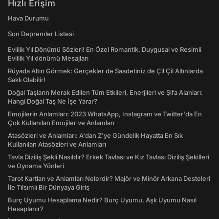
Hızlı Erişim
Hava Durumu
Son Depremler Listesi
Evlilik Yıl Dönümü Sözleri! En Özel Romantik, Duygusal ve Resimli
Evlilik Yıl dönümü Mesajları
Rüyada Altın Görmek: Gerçekler de Saadetiniz de Çil Çil Altınlarda
Saklı Olabilir!
Doğal Taşların Merak Edilen Tüm Etkileri, Enerjileri ve Şifa Alanları:
Hangi Doğal Taş Ne İşe Yarar?
Emojilerin Anlamları: 2023 WhatsApp, Instagram ve Twitter'da En
Çok Kullanılan Emojiler ve Anlamları
Atasözleri ve Anlamları: A'dan Z'ye Gündelik Hayatta En Sık
Kullanılan Atasözleri ve Anlamları
Tavla Diziliş Şekli Nasıldır? Erkek Tavlası ve Kız Tavlası Diziliş Şekilleri
ve Oynama Yönleri
Tarot Kartları ve Anlamları Nelerdir? Majör ve Minör Arkana Desteleri
İle Tılsımlı Bir Dünyaya Giriş
Burç Uyumu Hesaplama Nedir? Burç Uyumu, Aşk Uyumu Nasıl
Hesaplanır?