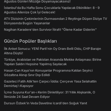
Ağustos Günleri Müziğe Doyamayacaksınız!
İstanbul'da Bu Hafta Sonu Çocuklarla Yapılacak Etkinlikler: 8 - 9
Ağustos Ailenize Çok İyi Gelecek!
ATV Dizisinin Çekimlerinin Durmasından 2 Reytinge Düşen Diziye TV
Dünyasında Bugün Yaşananlar
Nagihan Karadere'den Survivor İtirafı! "Ölene Kadar Giderim"
Günün Popüler Başlıkları
İlk Anket Sonucu: YENİ Parti'nin Oy Oranı Belli Oldu, CHP Barajın
Altına Düştü!
Türkiye, Arabistan ve Pakistan Arasında Mekke Anlaşması: Birine
Yapılan Saldırı Hepsine Yapılmış Sayılacak
Hasan Can Kaya’nın Konuşanlar Programına Katılan Seyirci
Gözaltına Alınıp Sınır Dışı Edildi
Gazeteci Fatih Atik'ten Çarpıcı İddia: Çerçeve Yasa Selahattin
Demirtaş'ı Kapsıyor
İçme Suyuna Kur'an-ı Kerim Dinletiliyor: 31 Yıllık Alışkanlık, O
İlimizde 24 Saat Devam Ediyor
Dursun Özbek'in Veda Davetine Icardi'den Soğuk Yanıt