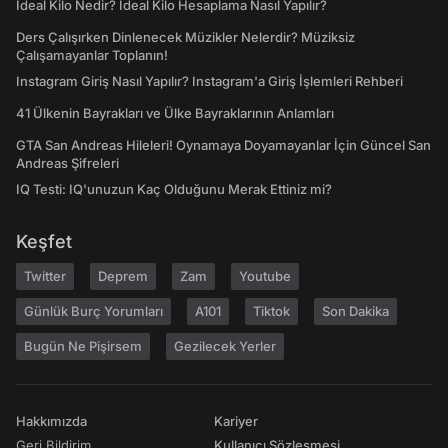
İdeal Kilo Nedir? İdeal Kilo Hesaplama Nasıl Yapılır?
Ders Çalışırken Dinlenecek Müzikler Nelerdir? Müziksiz
Çalışamayanlar Toplanın!
Instagram Giriş Nasıl Yapılır? Instagram'a Giriş İşlemleri Rehberi
41 Ülkenin Bayrakları ve Ülke Bayraklarının Anlamları
GTA San Andreas Hileleri! Oynamaya Doyamayanlar İçin Güncel San
Andreas Şifreleri
IQ Testi: IQ'unuzun Kaç Olduğunu Merak Ettiniz mi?
Keşfet
Twitter
Deprem
Zam
Youtube
Günlük Burç Yorumları
A101
Tiktok
Son Dakika
Bugün Ne Pişirsem
Gezilecek Yerler
Hakkımızda
Kariyer
Geri Bildirim
Kullanıcı Sözleşmesi