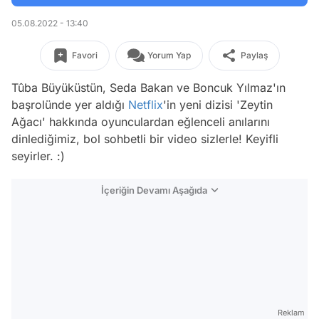
05.08.2022 - 13:40
Favori
Yorum Yap
Paylaş
Tûba Büyüküstün, Seda Bakan ve Boncuk Yılmaz'ın
başrolünde yer aldığı
Netflix
'in yeni dizisi 'Zeytin
Ağacı' hakkında oyunculardan eğlenceli anılarını
dinlediğimiz, bol sohbetli bir video sizlerle! Keyifli
seyirler. :)
İçeriğin Devamı Aşağıda
Reklam