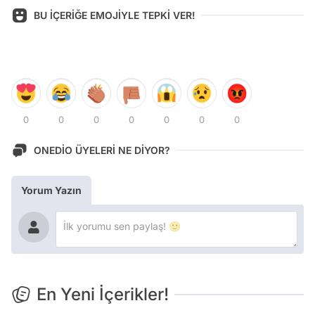
BU İÇERİĞE EMOJİYLE TEPKİ VER!
0
0
0
0
0
0
0
ONEDİO ÜYELERİ NE DİYOR?
Yorum Yazın
En Yeni İçerikler!