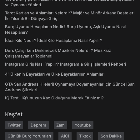
ve Oynama Yönleri
Tarot Kartları ve Anlamları Nelerdir? Majör ve Minör Arkana Desteleri
İle Tılsımlı Bir Dünyaya Giriş
Burç Uyumu Hesaplama Nedir? Burç Uyumu, Aşk Uyumu Nasıl
Hesaplanır?
İdeal Kilo Nedir? İdeal Kilo Hesaplama Nasıl Yapılır?
Ders Çalışırken Dinlenecek Müzikler Nelerdir? Müziksiz
Çalışamayanlar Toplanın!
Instagram Giriş Nasıl Yapılır? Instagram'a Giriş İşlemleri Rehberi
41 Ülkenin Bayrakları ve Ülke Bayraklarının Anlamları
GTA San Andreas Hileleri! Oynamaya Doyamayanlar İçin Güncel San
Andreas Şifreleri
IQ Testi: IQ'unuzun Kaç Olduğunu Merak Ettiniz mi?
Keşfet
Twitter
Deprem
Zam
Youtube
Günlük Burç Yorumları
A101
Tiktok
Son Dakika