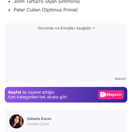
John Turturro (Ajan Simmons)
Peter Cullen (Optimus Prime)
Yorumlar ve Emojiler Aşağıda
Video
Test
Reklam
Gündem
Keşfet
ile ziyaret ettiğin
Magazin
tüm kategorileri tek akışta gör!
Video
Test
Şüheda Duran
Onedio Üyesi