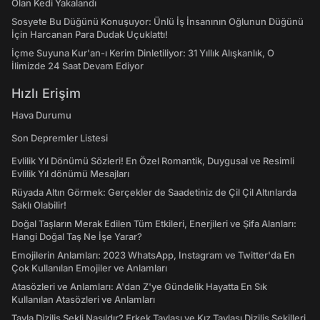
Olan Kedi Yakalandı
Sosyete Bu Düğünü Konuşuyor: Ünlü İş İnsanının Oğlunun Düğünü
İçin Harcanan Para Dudak Uçuklattı!
İçme Suyuna Kur'an-ı Kerim Dinletiliyor: 31 Yıllık Alışkanlık, O
İlimizde 24 Saat Devam Ediyor
Hızlı Erişim
Hava Durumu
Son Depremler Listesi
Evlilik Yıl Dönümü Sözleri! En Özel Romantik, Duygusal ve Resimli
Evlilik Yıl dönümü Mesajları
Rüyada Altın Görmek: Gerçekler de Saadetiniz de Çil Çil Altınlarda
Saklı Olabilir!
Doğal Taşların Merak Edilen Tüm Etkileri, Enerjileri ve Şifa Alanları:
Hangi Doğal Taş Ne İşe Yarar?
Emojilerin Anlamları: 2023 WhatsApp, Instagram ve Twitter'da En
Çok Kullanılan Emojiler ve Anlamları
Atasözleri ve Anlamları: A'dan Z'ye Gündelik Hayatta En Sık
Kullanılan Atasözleri ve Anlamları
Tavla Diziliş Şekli Nasıldır? Erkek Tavlası ve Kız Tavlası Diziliş Şekilleri