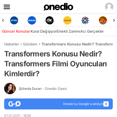
Güncel Konular
Kural Değişiyor
Emekli Zammı
Acı Gerçekler
Haberler
Gündem
Transformers Konusu Nedir? Transformers
Transformers Konusu Nedir?
Transformers Filmi Oyuncuları
Kimlerdir?
Şüheda Duran
- Onedio Üyesi
Onedio’yu Google'a ekleyin
07.07.2021 - 18:56