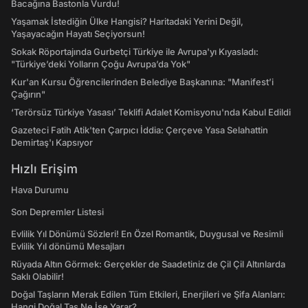
Bacağına Bastonla Vurdu!
Yaşamak İstediğin Ülke Hangisi? Haritadaki Yerini Değil,
Yaşayacağın Hayatı Seçiyorsun!
Sokak Röportajında Gurbetçi Türkiye ile Avrupa'yı Kıyasladı:
"Türkiye’deki Yolların Çoğu Avrupa’da Yok"
Kur'an Kursu Öğrencilerinden Belediye Başkanına: "Manifest’i
Çağırın"
‘Terörsüz Türkiye Yasası’ Teklifi Adalet Komisyonu'nda Kabul Edildi
Gazeteci Fatih Atik'ten Çarpıcı İddia: Çerçeve Yasa Selahattin
Demirtaş'ı Kapsıyor
Hızlı Erişim
Hava Durumu
Son Depremler Listesi
Evlilik Yıl Dönümü Sözleri! En Özel Romantik, Duygusal ve Resimli
Evlilik Yıl dönümü Mesajları
Rüyada Altın Görmek: Gerçekler de Saadetiniz de Çil Çil Altınlarda
Saklı Olabilir!
Doğal Taşların Merak Edilen Tüm Etkileri, Enerjileri ve Şifa Alanları:
Hangi Doğal Taş Ne İşe Yarar?