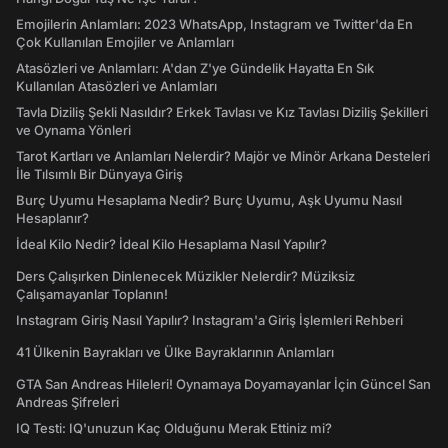
Emojilerin Anlamları: 2023 WhatsApp, Instagram ve Twitter'da En
Çok Kullanılan Emojiler ve Anlamları
Atasözleri ve Anlamları: A'dan Z'ye Gündelik Hayatta En Sık
Kullanılan Atasözleri ve Anlamları
Tavla Diziliş Şekli Nasıldır? Erkek Tavlası ve Kız Tavlası Diziliş Şekilleri
ve Oynama Yönleri
Tarot Kartları ve Anlamları Nelerdir? Majör ve Minör Arkana Desteleri
İle Tılsımlı Bir Dünyaya Giriş
Burç Uyumu Hesaplama Nedir? Burç Uyumu, Aşk Uyumu Nasıl
Hesaplanır?
İdeal Kilo Nedir? İdeal Kilo Hesaplama Nasıl Yapılır?
Ders Çalışırken Dinlenecek Müzikler Nelerdir? Müziksiz
Çalışamayanlar Toplanın!
Instagram Giriş Nasıl Yapılır? Instagram'a Giriş İşlemleri Rehberi
41 Ülkenin Bayrakları ve Ülke Bayraklarının Anlamları
GTA San Andreas Hileleri! Oynamaya Doyamayanlar İçin Güncel San
Andreas Şifreleri
IQ Testi: IQ'unuzun Kaç Olduğunu Merak Ettiniz mi?