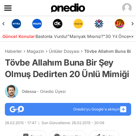
Güncel Konular
Bastonla Vurdu!
"Manyak Mısınız?"
30 Yıl Önce👀
Haberler
Magazin
Ünlüler Dosyası
Tövbe Allahım Buna Bir 
Tövbe Allahım Buna Bir Şey
Olmuş Dedirten 20 Ünlü Mimiği
Odessa
- Onedio Üyesi
Onedio’yu Google'a ekleyin
26.02.2015 - 17:47
Son Güncelleme: 26.02.2015 - 20:09