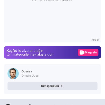
Video
Test
Gündem
Reklam
Magazin
Keşfet
ile ziyaret ettiğin
Video
tüm kategorileri tek akışta gör!
Test
Odessa
Onedio Üyesi
Tüm içerikleri