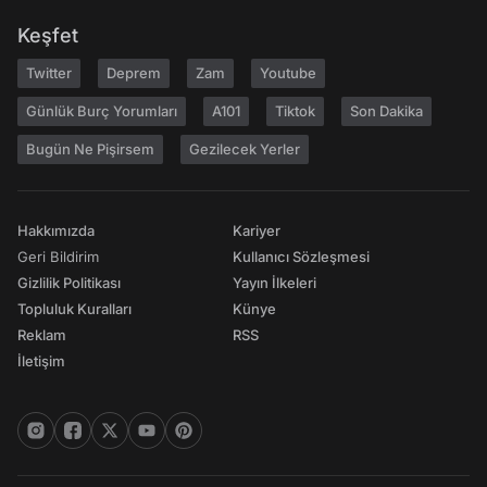
Keşfet
Twitter
Deprem
Zam
Youtube
Günlük Burç Yorumları
A101
Tiktok
Son Dakika
Bugün Ne Pişirsem
Gezilecek Yerler
Hakkımızda
Kariyer
Geri Bildirim
Kullanıcı Sözleşmesi
Gizlilik Politikası
Yayın İlkeleri
Topluluk Kuralları
Künye
Reklam
RSS
İletişim