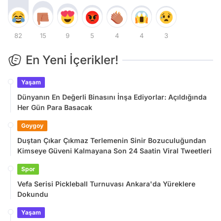
82
15
9
5
4
4
3
En Yeni İçerikler!
Yaşam
Dünyanın En Değerli Binasını İnşa Ediyorlar: Açıldığında
Her Gün Para Basacak
Goygoy
Duştan Çıkar Çıkmaz Terlemenin Sinir Bozuculuğundan
Kimseye Güveni Kalmayana Son 24 Saatin Viral Tweetleri
Spor
Vefa Serisi Pickleball Turnuvası Ankara'da Yüreklere
Dokundu
Yaşam