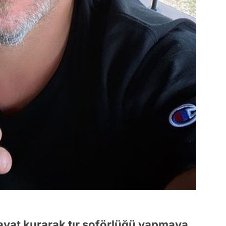
ayat kurarak tır şoförlüğü yapmaya