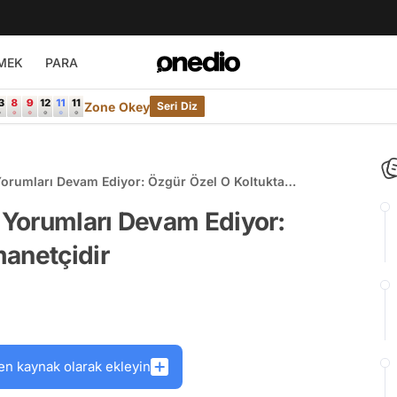
MEK
PARA
Zone Okey
Seri Diz
vam Ediyor: Özgür Özel O Koltukta
Yorumları Devam Ediyor:
manetçidir
en kaynak olarak ekleyin