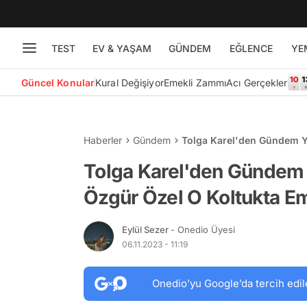
TEST
EV & YAŞAM
GÜNDEM
EĞLENCE
YE
Güncel Konular
Kural Değişiyor
Emekli Zammı
Acı Gerçekler
Haberler
Gündem
Tolga Karel'den Gündem Yorumları De
Emanetçidir
Tolga Karel'den Gündem 
Özgür Özel O Koltukta E
Eylül Sezer
- Onedio Üyesi
06.11.2023 - 11:19
Onedio’yu Google’da tercih edil