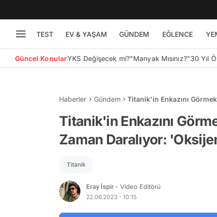
TEST
EV & YAŞAM
GÜNDEM
EĞLENCE
YE
Güncel Konular
YKS Değişecek mi?
"Manyak Mısınız?"
30 Yıl 
Haberler
Gündem
Titanik'in Enkazını Görmek
14.08'de Bitecek'
Titanik'in Enkazını Görme
Zaman Daralıyor: 'Oksije
Titanik
Eray İspir
- Video Editörü
22.06.2023 - 10:15