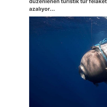
düzenlenen turistik tur felake
azalıyor…