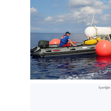
İçeriği