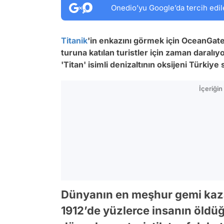
Onedio’yu Google’da tercih edil
Titanik
'in enkazını görmek için OceanGate 
turuna katılan turistler için zaman daralı
'Titan' isimli denizaltının oksijeni Türkiye
İçeriği
Dünyanın en meşhur gemi kazal
1912’de yüzlerce insanın öldüğ