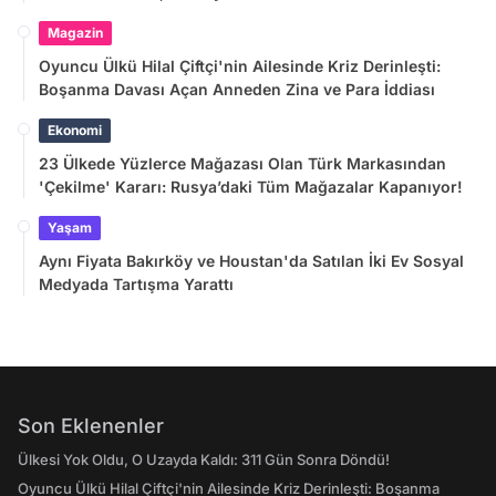
Magazin
Oyuncu Ülkü Hilal Çiftçi'nin Ailesinde Kriz Derinleşti:
Boşanma Davası Açan Anneden Zina ve Para İddiası
Ekonomi
23 Ülkede Yüzlerce Mağazası Olan Türk Markasından
'Çekilme' Kararı: Rusya’daki Tüm Mağazalar Kapanıyor!
Yaşam
Aynı Fiyata Bakırköy ve Houstan'da Satılan İki Ev Sosyal
Medyada Tartışma Yarattı
Son Eklenenler
Ülkesi Yok Oldu, O Uzayda Kaldı: 311 Gün Sonra Döndü!
Oyuncu Ülkü Hilal Çiftçi'nin Ailesinde Kriz Derinleşti: Boşanma