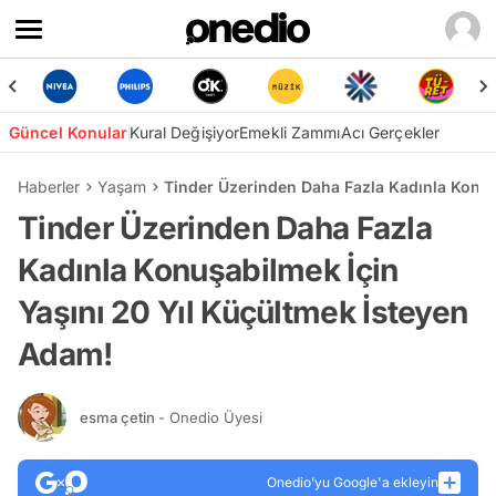
Güncel Konular
Kural Değişiyor
Emekli Zammı
Acı Gerçekler
Haberler
Yaşam
Tinder Üzerinden Daha Fazla Kadınla Konuş
Tinder Üzerinden Daha Fazla
Kadınla Konuşabilmek İçin
Yaşını 20 Yıl Küçültmek İsteyen
Adam!
esma çetin
- Onedio Üyesi
Onedio’yu Google'a ekleyin