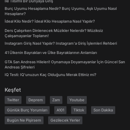
İle Tılsımlı Bir Dünyaya Giriş
Burç Uyumu Hesaplama Nedir? Burç Uyumu, Aşk Uyumu Nasıl
Hesaplanır?
İdeal Kilo Nedir? İdeal Kilo Hesaplama Nasıl Yapılır?
Ders Çalışırken Dinlenecek Müzikler Nelerdir? Müziksiz
Çalışamayanlar Toplanın!
Instagram Giriş Nasıl Yapılır? Instagram'a Giriş İşlemleri Rehberi
41 Ülkenin Bayrakları ve Ülke Bayraklarının Anlamları
GTA San Andreas Hileleri! Oynamaya Doyamayanlar İçin Güncel San
Andreas Şifreleri
IQ Testi: IQ'unuzun Kaç Olduğunu Merak Ettiniz mi?
Keşfet
Twitter
Deprem
Zam
Youtube
Günlük Burç Yorumları
A101
Tiktok
Son Dakika
Bugün Ne Pişirsem
Gezilecek Yerler