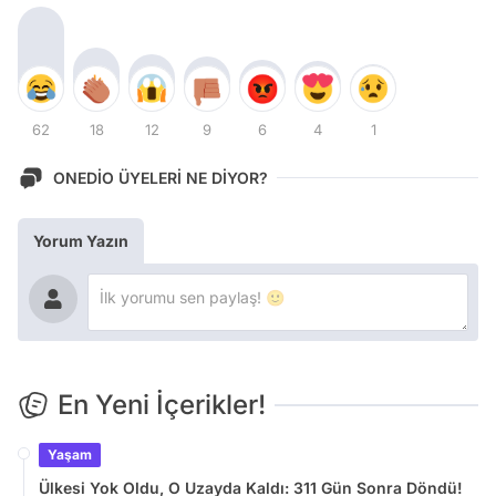
62
18
12
9
6
4
1
ONEDİO ÜYELERİ NE DİYOR?
Yorum Yazın
En Yeni İçerikler!
Yaşam
Ülkesi Yok Oldu, O Uzayda Kaldı: 311 Gün Sonra Döndü!