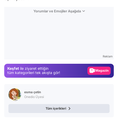
Yorumlar ve Emojiler Aşağıda
Video
Test
Reklam
Gündem
Keşfet
ile ziyaret ettiğin
Magazin
tüm kategorileri tek akışta gör!
Video
Test
esma çetin
Onedio Üyesi
Tüm içerikleri