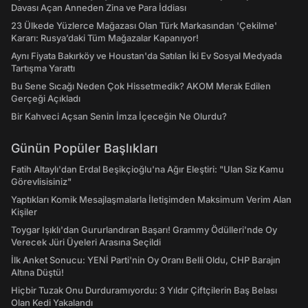
Davası Açan Anneden Zina ve Para İddiası
23 Ülkede Yüzlerce Mağazası Olan Türk Markasından 'Çekilme'
Kararı: Rusya’daki Tüm Mağazalar Kapanıyor!
Aynı Fiyata Bakırköy ve Houstan'da Satılan İki Ev Sosyal Medyada
Tartışma Yarattı
Bu Sene Sıcağı Neden Çok Hissetmedik? AKOM Merak Edilen
Gerçeği Açıkladı
Bir Kahveci Açsan Senin İmza İçeceğin Ne Olurdu?
Günün Popüler Başlıkları
Fatih Altaylı'dan Erdal Beşikçioğlu'na Ağır Eleştiri: "Ulan Siz Kamu
Görevlisisiniz"
Yaptıkları Komik Mesajlaşmalarla İletişimden Maksimum Verim Alan
Kişiler
Toygar Işıklı'dan Gururlandıran Başarı! Grammy Ödülleri'nde Oy
Verecek Jüri Üyeleri Arasına Seçildi
İlk Anket Sonucu: YENİ Parti'nin Oy Oranı Belli Oldu, CHP Barajın
Altına Düştü!
Hiçbir Tuzak Onu Durduramıyordu: 3 Yıldır Çiftçilerin Baş Belası
Olan Kedi Yakalandı