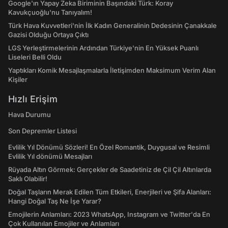
Google'ın Yapay Zeka Biriminin Başındaki Türk: Koray
Kavukçuoğlu'nu Tanıyalım!
Türk Hava Kuvvetleri'nin İlk Kadın Generalinin Dedesinin Çanakkale
Gazisi Olduğu Ortaya Çıktı
LGS Yerleştirmelerinin Ardından Türkiye'nin En Yüksek Puanlı
Liseleri Belli Oldu
Yaptıkları Komik Mesajlaşmalarla İletişimden Maksimum Verim Alan
Kişiler
Hızlı Erişim
Hava Durumu
Son Depremler Listesi
Evlilik Yıl Dönümü Sözleri! En Özel Romantik, Duygusal ve Resimli
Evlilik Yıl dönümü Mesajları
Rüyada Altın Görmek: Gerçekler de Saadetiniz de Çil Çil Altınlarda
Saklı Olabilir!
Doğal Taşların Merak Edilen Tüm Etkileri, Enerjileri ve Şifa Alanları:
Hangi Doğal Taş Ne İşe Yarar?
Emojilerin Anlamları: 2023 WhatsApp, Instagram ve Twitter'da En
Çok Kullanılan Emojiler ve Anlamları