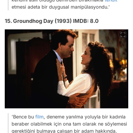
etmesi adeta bir duygusal manipülasyondu.'
15. Groundhog Day (1993) IMDB: 8.0
'Bence bu
film
, deneme yanılma yoluyla bir kadınla
Video
beraber olabilmek için ona tam olarak ne söylemesi
Test
gerektiğini bulmaya çalışan bir adam hakkında.