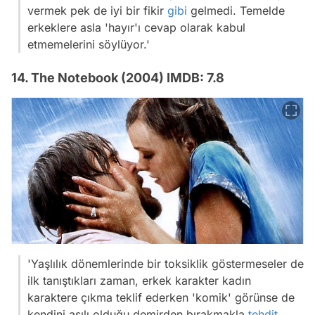
vermek pek de iyi bir fikir
gibi
gelmedi. Temelde
erkeklere asla 'hayır'ı cevap olarak kabul
etmemelerini söylüyor.'
14. The Notebook (2004) IMDB: 7.8
'Yaşlılık dönemlerinde bir toksiklik göstermeseler de
ilk tanıştıkları zaman, erkek karakter kadın
karaktere çıkma teklif ederken 'komik' görünse de
kendini asılı olduğu demirden bırakmakla
tehdit