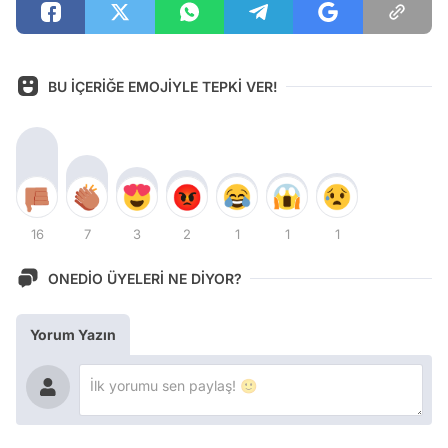
BU İÇERİĞE EMOJİYLE TEPKİ VER!
16
7
3
2
1
1
1
ONEDİO ÜYELERİ NE DİYOR?
Yorum Yazın