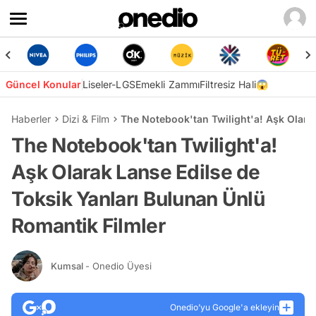
Güncel Konular
Liseler-LGS
Emekli Zammı
Filtresiz Hali😱
Haberler
Dizi & Film
The Notebook'tan Twilight'a! Aşk Olarak
The Notebook'tan Twilight'a!
Aşk Olarak Lanse Edilse de
Toksik Yanları Bulunan Ünlü
Romantik Filmler
Kumsal
- Onedio Üyesi
Onedio’yu Google'a ekleyin