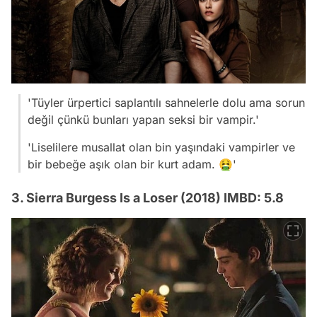
'Tüyler ürpertici saplantılı sahnelerle dolu ama sorun
değil çünkü bunları yapan seksi bir vampir.'
'Liselilere musallat olan bin yaşındaki vampirler ve
bir bebeğe aşık olan bir kurt adam. 🤮'
3. Sierra Burgess Is a Loser (2018) IMBD: 5.8