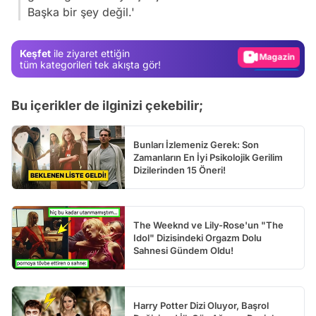
Başka bir şey değil.'
Gündem
Magazin
Keşfet
ile ziyaret ettiğin
Video
tüm kategorileri tek akışta gör!
Test
Bu içerikler de ilginizi çekebilir;
Bunları İzlemeniz Gerek: Son
Zamanların En İyi Psikolojik Gerilim
Dizilerinden 15 Öneri!
The Weeknd ve Lily-Rose'un "The
Idol" Dizisindeki Orgazm Dolu
Sahnesi Gündem Oldu!
Harry Potter Dizi Oluyor, Başrol