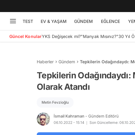
TEST
EV & YAŞAM
GÜNDEM
EĞLENCE
YE
Güncel Konular
YKS Değişecek mi?
"Manyak Mısınız?"
30 Yıl 
Haberler
Gündem
Tepkilerin Odağındaydı: M
Tepkilerin Odağındaydı: 
Olarak Atandı
Metin Fevzioğlu
İsmail Kahraman
- Gündem Editörü
06.10.2022 - 15:14
Son Güncelleme: 06.10.2022