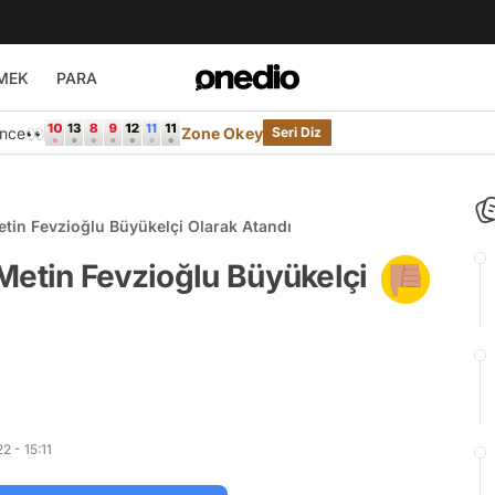
MEK
PARA
Önce👀
Zone Okey
Seri Diz
etin Fevzioğlu Büyükelçi Olarak Atandı
Metin Fevzioğlu Büyükelçi
 - 15:11