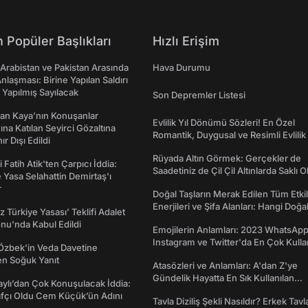
 Popüler Başlıkları
Hızlı Erişim
 Arabistan ve Pakistan Arasında
Hava Durumu
laşması: Birine Yapılan Saldırı
Yapılmış Sayılacak
Son Depremler Listesi
an Kaya’nın Konuşanlar
Evlilik Yıl Dönümü Sözleri! En Özel
na Katılan Seyirci Gözaltına
Romantik, Duygusal ve Resimli Evlilik 
nır Dışı Edildi
dönümü Mesajları
Rüyada Altın Görmek: Gerçekler de
 Fatih Atik'ten Çarpıcı İddia:
Saadetiniz de Çil Çil Altınlarda Saklı Ol
Yasa Selahattin Demirtaş'ı
r
Doğal Taşların Merak Edilen Tüm Etkil
Enerjileri ve Şifa Alanları: Hangi Doğa
z Türkiye Yasası’ Teklifi Adalet
Ne İşe Yarar?
nu'nda Kabul Edildi
Emojilerin Anlamları: 2023 WhatsApp
Instagram ve Twitter'da En Çok Kulla
Özbek'in Veda Davetine
Emojiler ve Anlamları
en Soğuk Yanıt
Atasözleri ve Anlamları: A'dan Z'ye
Gündelik Hayatta En Sık Kullanılan
taylı’dan Çok Konuşulacak İddia:
Atasözleri ve Anlamları
afçı Oldu Cem Küçük’ün Adını
Tavla Diziliş Şekli Nasıldır? Erkek Tavl