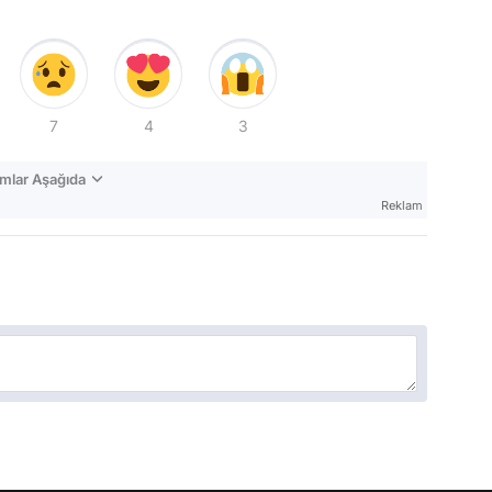
7
4
3
mlar Aşağıda
Reklam