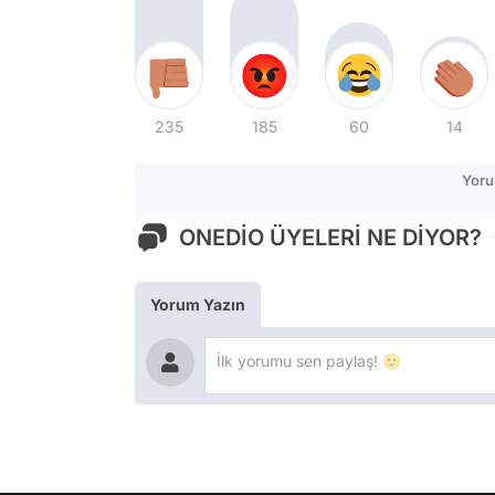
235
185
60
14
Yoru
ONEDİO ÜYELERİ NE DİYOR?
Yorum Yazın