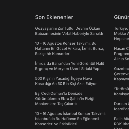
Son Eklenenler
Günün
Gözyaşlarını Zor Tuttu: Devrim Özkan
Türkiye,
Babaannesinin Vefat Haberiyle Sarsıldı
Mekke An
Hepsine 
10 – 16 Ağustos Konser Takvimi: Bu
Haftanın En Güzel Ankara, İzmir, Bursa,
Hasan C
Eskişehir Konserleri
Programı
Alınıp Sı
İmroz'da Bahar'dan Yeni Görüntü! Halit
Ergenç ve Meryem Uzerli Sirtaki Yaptı
Gazeteci
Çerçeve 
500 Kişinin Yaşadığı İlçeye Hava
Kapsıyo
Karardığı An 50 Bin Kişi Akın Ediyor
‘Terörsü
Eşi Cedi Osman'la Denizde
Komisyo
Görüntülenen Ebru Şahin'in Fiziği
Mankenlere Taş Çıkarttı
Dursun 
Icardi'd
10 – 16 Ağustos İstanbul Konser Takvimi:
İstanbul'da Bu Haftanın En Eğlenceli
Fatih Al
Konserleri ve Etkinlikleri
ROK İtir