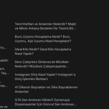
Tarot Kartları ve Anlamları Nelerdir? Majör
ve Minör Arkana Desteleri İle Tılsımlı Bir
Dünyaya Giriş
Burç Uyumu Hesaplama Nedir? Burç
Uyumu, Aşk Uyumu Nasıl Hesaplanır?
Yıl
İdeal Kilo Nedir? İdeal Kilo Hesaplama
Nasıl Yapılır?
abilir!
Ders Çalışırken Dinlenecek Müzikler
Nelerdir? Müziksiz Çalışamayanlar
eri,
Toplanın!
l Taş
Instagram Giriş Nasıl Yapılır? Instagram'a
Giriş İşlemleri Rehberi
,
nılan
41 Ülkenin Bayrakları ve Ülke Bayraklarının
Anlamları
GTA San Andreas Hileleri! Oynamaya
Doyamayanlar İçin Güncel San Andreas
ası ve
Şifreleri