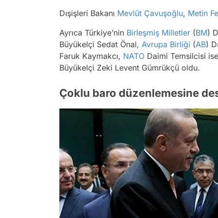
Dışişleri Bakanı
Mevlüt Çavuşoğlu
,
Metin F
Ayrıca Türkiye’nin
Birleşmiş Milletler
(
BM
) D
Büyükelçi Sedat Önal,
Avrupa Birliği
(
AB
) D
Faruk Kaymakcı,
NATO
Daimi Temsilcisi is
Büyükelçi Zeki Levent Gümrükçü oldu.
Çoklu baro düzenlemesine des