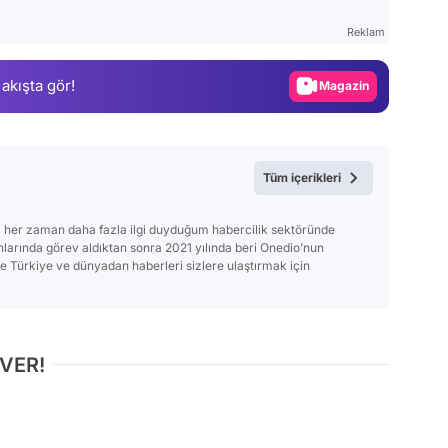
Test
Reklam
Gündem
 akışta gör!
Magazin
Video
Test
Tüm içerikleri
 her zaman daha fazla ilgi duyduğum habercilik sektöründe
anlarında görev aldıktan sonra 2021 yılında beri Onedio’nun
Türkiye ve dünyadan haberleri sizlere ulaştırmak için
 VER!