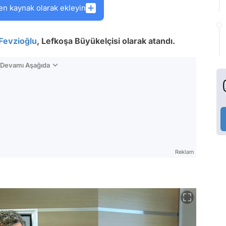
en kaynak olarak ekleyin
Fevzioğlu
, Lefkoşa Büyükelçisi olarak atandı.
n Devamı Aşağıda
Reklam