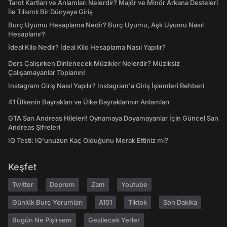
Tarot Kartları ve Anlamları Nelerdir? Majör ve Minör Arkana Desteleri
İle Tılsımlı Bir Dünyaya Giriş
Burç Uyumu Hesaplama Nedir? Burç Uyumu, Aşk Uyumu Nasıl
Hesaplanır?
İdeal Kilo Nedir? İdeal Kilo Hesaplama Nasıl Yapılır?
Ders Çalışırken Dinlenecek Müzikler Nelerdir? Müziksiz
Çalışamayanlar Toplanın!
Instagram Giriş Nasıl Yapılır? Instagram'a Giriş İşlemleri Rehberi
41 Ülkenin Bayrakları ve Ülke Bayraklarının Anlamları
GTA San Andreas Hileleri! Oynamaya Doyamayanlar İçin Güncel San
Andreas Şifreleri
IQ Testi: IQ'unuzun Kaç Olduğunu Merak Ettiniz mi?
Keşfet
Twitter
Deprem
Zam
Youtube
Günlük Burç Yorumları
A101
Tiktok
Son Dakika
Bugün Ne Pişirsem
Gezilecek Yerler