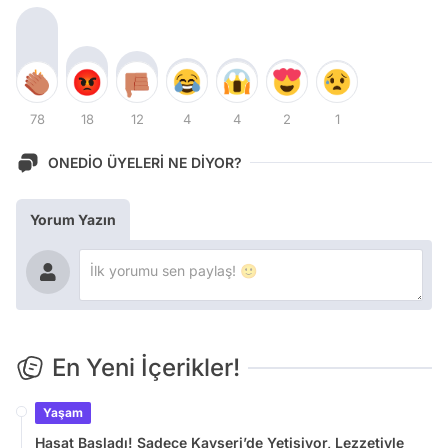
78
18
12
4
4
2
1
ONEDİO ÜYELERİ NE DİYOR?
Yorum Yazın
En Yeni İçerikler!
Yaşam
Hasat Başladı! Sadece Kayseri’de Yetişiyor, Lezzetiyle