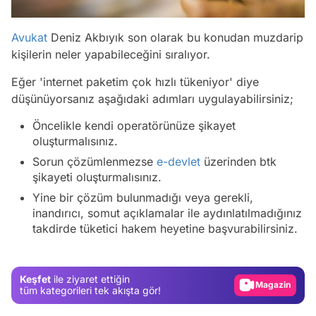
Avukat
Deniz Akbıyık son olarak bu konudan muzdarip
kişilerin neler yapabileceğini sıralıyor.
Eğer 'internet paketim çok hızlı tükeniyor' diye
düşünüyorsanız aşağıdaki adımları uygulayabilirsiniz;
Öncelikle kendi operatörünüze şikayet
oluşturmalısınız.
Sorun çözümlenmezse
e-devlet
üzerinden btk
şikayeti oluşturmalısınız.
Video
Yine bir çözüm bulunmadığı veya gerekli,
inandırıcı, somut açıklamalar ile aydınlatılmadığınız
Test
takdirde tüketici hakem heyetine başvurabilirsiniz.
Gündem
Magazin
Keşfet
ile ziyaret ettiğin
Video
tüm kategorileri tek akışta gör!
Test