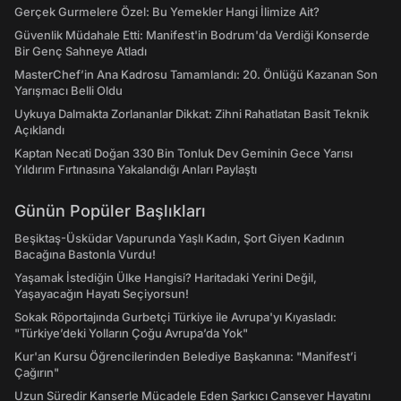
Gerçek Gurmelere Özel: Bu Yemekler Hangi İlimize Ait?
Güvenlik Müdahale Etti: Manifest'in Bodrum'da Verdiği Konserde
Bir Genç Sahneye Atladı
MasterChef’in Ana Kadrosu Tamamlandı: 20. Önlüğü Kazanan Son
Yarışmacı Belli Oldu
Uykuya Dalmakta Zorlananlar Dikkat: Zihni Rahatlatan Basit Teknik
Açıklandı
Kaptan Necati Doğan 330 Bin Tonluk Dev Geminin Gece Yarısı
Yıldırım Fırtınasına Yakalandığı Anları Paylaştı
Günün Popüler Başlıkları
Beşiktaş-Üsküdar Vapurunda Yaşlı Kadın, Şort Giyen Kadının
Bacağına Bastonla Vurdu!
Yaşamak İstediğin Ülke Hangisi? Haritadaki Yerini Değil,
Yaşayacağın Hayatı Seçiyorsun!
Sokak Röportajında Gurbetçi Türkiye ile Avrupa'yı Kıyasladı:
"Türkiye’deki Yolların Çoğu Avrupa’da Yok"
Kur'an Kursu Öğrencilerinden Belediye Başkanına: "Manifest’i
Çağırın"
Uzun Süredir Kanserle Mücadele Eden Şarkıcı Cansever Hayatını