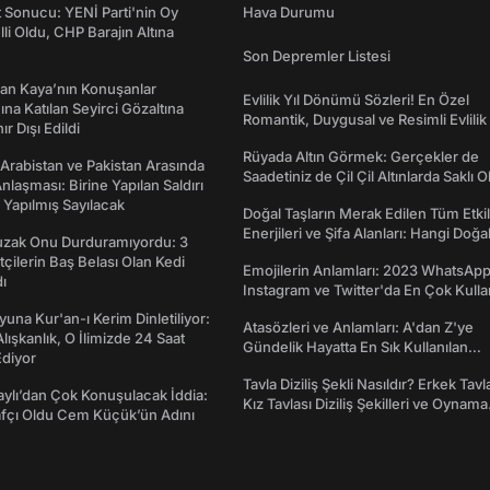
t Sonucu: YENİ Parti'nin Oy
Hava Durumu
lli Oldu, CHP Barajın Altına
Son Depremler Listesi
an Kaya’nın Konuşanlar
Evlilik Yıl Dönümü Sözleri! En Özel
na Katılan Seyirci Gözaltına
Romantik, Duygusal ve Resimli Evlilik 
nır Dışı Edildi
dönümü Mesajları
Rüyada Altın Görmek: Gerçekler de
 Arabistan ve Pakistan Arasında
Saadetiniz de Çil Çil Altınlarda Saklı Ol
laşması: Birine Yapılan Saldırı
Yapılmış Sayılacak
Doğal Taşların Merak Edilen Tüm Etkil
Enerjileri ve Şifa Alanları: Hangi Doğa
Tuzak Onu Durduramıyordu: 3
Ne İşe Yarar?
ftçilerin Baş Belası Olan Kedi
Emojilerin Anlamları: 2023 WhatsApp
ı
Instagram ve Twitter'da En Çok Kulla
Emojiler ve Anlamları
una Kur'an-ı Kerim Dinletiliyor:
Atasözleri ve Anlamları: A'dan Z'ye
 Alışkanlık, O İlimizde 24 Saat
Gündelik Hayatta En Sık Kullanılan
diyor
Atasözleri ve Anlamları
Tavla Diziliş Şekli Nasıldır? Erkek Tavl
taylı’dan Çok Konuşulacak İddia:
Kız Tavlası Diziliş Şekilleri ve Oynama
afçı Oldu Cem Küçük’ün Adını
Yönleri