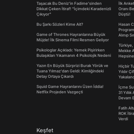
Taşacak Bu Deniz'in Fadime'sinden
İlk Anke
Dikkat Çeken İtiraf! "İçimdeki Karadenizli
Oranı Be
Çıkıyor"
Düştü!
Bu Şarkı Sözleri Kime Ait?
Hasan C
Programı
Game of Thrones Hayranlarına Büyük
Alınıp Sı
Müjde! İlk Sinema Filmi Resmen Geliyor
Türkiye,
Psikologlar Açıkladı: Yemek Pişirirken
Mekke An
Bulaşıkları Yıkamanın 4 Psikolojik Nedeni
Hepsine 
Yazın En Büyük Sürprizi Burak Yörük ve
Hiçbir 
Tuana Yılmaz'dan Geldi: Kimliğindeki
Yıldır Çi
Detay Ortaya Çıkardı
Yakaland
Squid Game Hayranlarını Üzen İddia!
İçme Suy
Netflix Projeden Vazgeçti
31 Yıllık
Devam E
Fatih Al
ROK İtir
Verdi
Keşfet