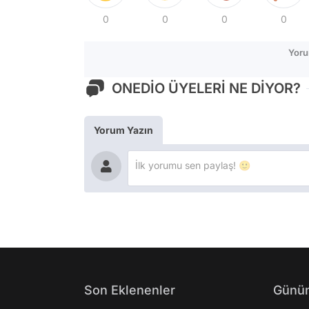
0
0
0
0
Yoru
ONEDİO ÜYELERİ NE DİYOR?
Yorum Yazın
Son Eklenenler
Günün