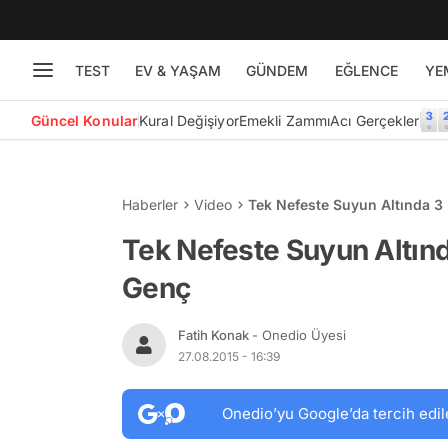
TEST
EV & YAŞAM
GÜNDEM
EĞLENCE
YE
Güncel Konular
Kural Değişiyor
Emekli Zammı
Acı Gerçekler
Haberler
Video
Tek Nefeste Suyun Altında 
Tek Nefeste Suyun Altın
Genç
Fatih Konak
- Onedio Üyesi
27.08.2015 - 16:39
Onedio’yu Google’da tercih edil