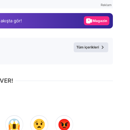
Test
Reklam
Gündem
 akışta gör!
Magazin
Video
Test
Tüm içerikleri
 VER!