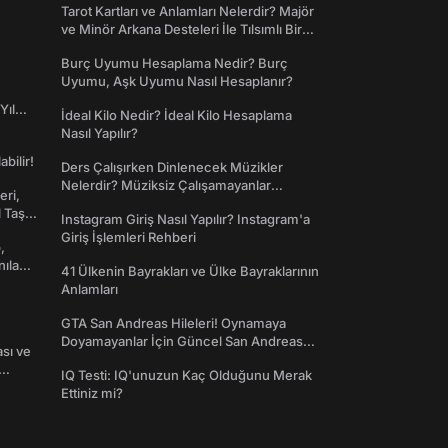
Tarot Kartları ve Anlamları Nelerdir? Majör
ve Minör Arkana Desteleri İle Tılsımlı Bir
Dünyaya Giriş
Burç Uyumu Hesaplama Nedir? Burç
Uyumu, Aşk Uyumu Nasıl Hesaplanır?
Yıl
İdeal Kilo Nedir? İdeal Kilo Hesaplama
Nasıl Yapılır?
abilir!
Ders Çalışırken Dinlenecek Müzikler
Nelerdir? Müziksiz Çalışamayanlar
eri,
Toplanın!
l Taş
Instagram Giriş Nasıl Yapılır? Instagram'a
Giriş İşlemleri Rehberi
,
nılan
41 Ülkenin Bayrakları ve Ülke Bayraklarının
Anlamları
GTA San Andreas Hileleri! Oynamaya
Doyamayanlar İçin Güncel San Andreas
ası ve
Şifreleri
IQ Testi: IQ'unuzun Kaç Olduğunu Merak
Ettiniz mi?