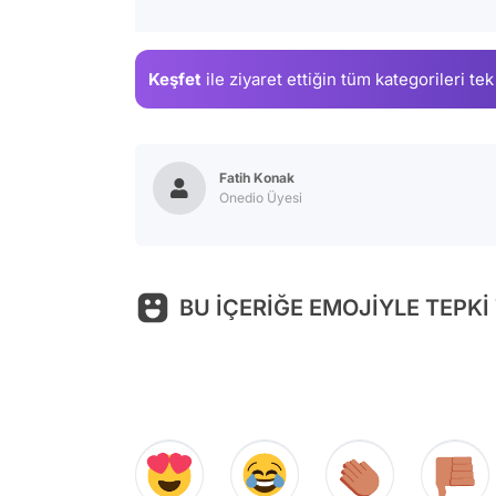
Keşfet
ile ziyaret ettiğin
tüm kategorileri tek
Fatih Konak
Onedio Üyesi
BU İÇERİĞE EMOJİYLE TEPKİ