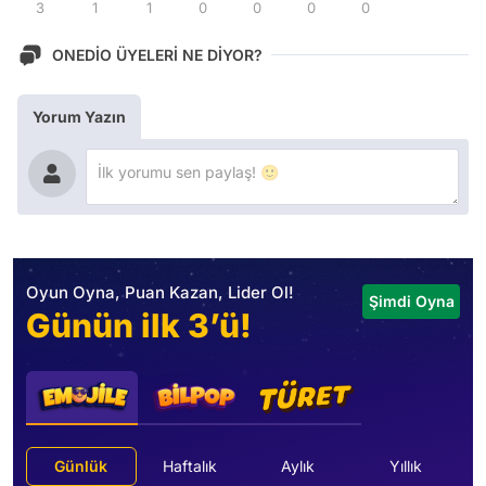
3
1
1
0
0
0
0
ONEDİO ÜYELERİ NE DİYOR?
Yorum Yazın
Oyun Oyna, Puan Kazan, Lider Ol!
Şimdi Oyna
Günün ilk 3’ü!
Günlük
Haftalık
Aylık
Yıllık