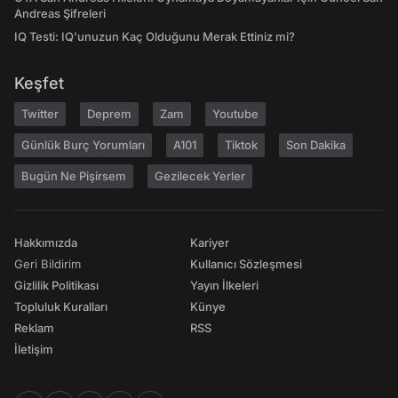
Andreas Şifreleri
IQ Testi: IQ'unuzun Kaç Olduğunu Merak Ettiniz mi?
Keşfet
Twitter
Deprem
Zam
Youtube
Günlük Burç Yorumları
A101
Tiktok
Son Dakika
Bugün Ne Pişirsem
Gezilecek Yerler
Hakkımızda
Kariyer
Geri Bildirim
Kullanıcı Sözleşmesi
Gizlilik Politikası
Yayın İlkeleri
Topluluk Kuralları
Künye
Reklam
RSS
İletişim