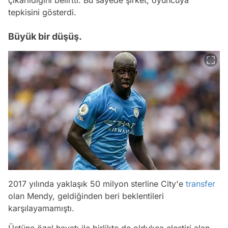
tepkisini gösterdi.
Büyük bir düşüş.
2017 yılında yaklaşık 50 milyon sterline City'e
transfer
olan Mendy, geldiğinden beri beklentileri
karşılayamamıştı.
Üstüne özel hayatı ile birlikte de oldukça eleştiri alan