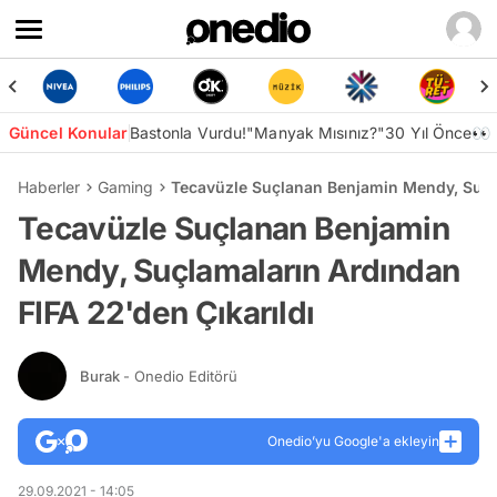
Güncel Konular
Bastonla Vurdu!
"Manyak Mısınız?"
30 Yıl Önce👀
Haberler
Gaming
Tecavüzle Suçlanan Benjamin Mendy, Suçla
Tecavüzle Suçlanan Benjamin
Mendy, Suçlamaların Ardından
FIFA 22'den Çıkarıldı
Burak
- Onedio Editörü
Onedio’yu Google'a ekleyin
29.09.2021 - 14:05