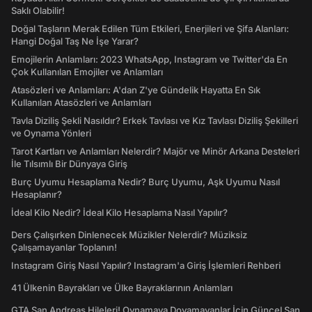
Saklı Olabilir!
Doğal Taşların Merak Edilen Tüm Etkileri, Enerjileri ve Şifa Alanları:
Hangi Doğal Taş Ne İşe Yarar?
Emojilerin Anlamları: 2023 WhatsApp, Instagram ve Twitter'da En
Çok Kullanılan Emojiler ve Anlamları
Atasözleri ve Anlamları: A'dan Z'ye Gündelik Hayatta En Sık
Kullanılan Atasözleri ve Anlamları
Tavla Diziliş Şekli Nasıldır? Erkek Tavlası ve Kız Tavlası Diziliş Şekilleri
ve Oynama Yönleri
Tarot Kartları ve Anlamları Nelerdir? Majör ve Minör Arkana Desteleri
İle Tılsımlı Bir Dünyaya Giriş
Burç Uyumu Hesaplama Nedir? Burç Uyumu, Aşk Uyumu Nasıl
Hesaplanır?
İdeal Kilo Nedir? İdeal Kilo Hesaplama Nasıl Yapılır?
Ders Çalışırken Dinlenecek Müzikler Nelerdir? Müziksiz
Çalışamayanlar Toplanın!
Instagram Giriş Nasıl Yapılır? Instagram'a Giriş İşlemleri Rehberi
41 Ülkenin Bayrakları ve Ülke Bayraklarının Anlamları
GTA San Andreas Hileleri! Oynamaya Doyamayanlar İçin Güncel San