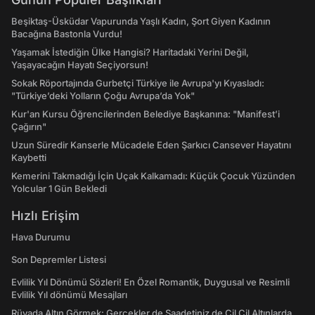
Beşiktaş-Üsküdar Vapurunda Yaşlı Kadın, Şort Giyen Kadının
Bacağına Bastonla Vurdu!
Yaşamak İstediğin Ülke Hangisi? Haritadaki Yerini Değil,
Yaşayacağın Hayatı Seçiyorsun!
Sokak Röportajında Gurbetçi Türkiye ile Avrupa'yı Kıyasladı:
"Türkiye’deki Yolların Çoğu Avrupa’da Yok"
Kur'an Kursu Öğrencilerinden Belediye Başkanına: "Manifest’i
Çağırın"
Uzun Süredir Kanserle Mücadele Eden Şarkıcı Cansever Hayatını
Kaybetti
Kemerini Takmadığı İçin Uçak Kalkamadı: Küçük Çocuk Yüzünden
Yolcular 1 Gün Bekledi
Hızlı Erişim
Hava Durumu
Son Depremler Listesi
Evlilik Yıl Dönümü Sözleri! En Özel Romantik, Duygusal ve Resimli
Evlilik Yıl dönümü Mesajları
Rüyada Altın Görmek: Gerçekler de Saadetiniz de Çil Çil Altınlarda