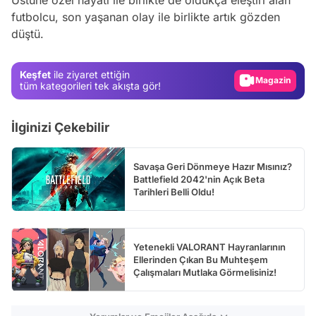
Video
futbolcu, son yaşanan olay ile birlikte artık gözden
düştü.
Test
Gündem
Keşfet
ile ziyaret ettiğin
Magazin
tüm kategorileri tek akışta gör!
Video
İlginizi Çekebilir
Test
Savaşa Geri Dönmeye Hazır Mısınız?
Battlefield 2042'nin Açık Beta
Tarihleri Belli Oldu!
Yetenekli VALORANT Hayranlarının
Ellerinden Çıkan Bu Muhteşem
Çalışmaları Mutlaka Görmelisiniz!