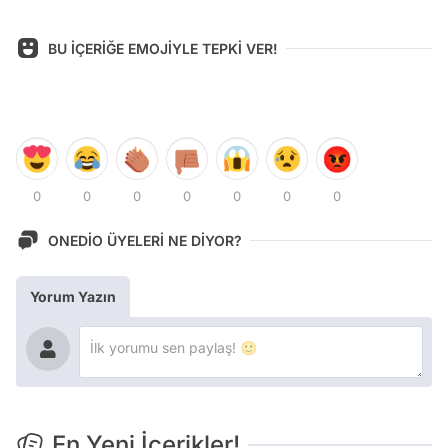
BU İÇERİĞE EMOJİYLE TEPKİ VER!
0
0
0
0
0
0
0
ONEDİO ÜYELERİ NE DİYOR?
Yorum Yazın
En Yeni İçerikler!