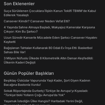
Son Eklenenler
Suça Sürüklenen Çocuklara İlişkin Kanun Teklifi TBMM'de Kabul
Edilerek Yasalaştı
Cansever Kimdir? Cansever Neden Vefat Etti?
4 Yaşında Sahne Almaya Başladı, Makyajsız Kameralar Karşısına
Çıkıyor: Kim Bu Şarkıcı?
Uzun Süredir Kanserle Mücadele Eden Şarkıcı Cansever Hayatını
Kaybetti
Bağışlanan Tahtaları Kullanarak 80 Odalı Ev İnşa Etti: Basketbol
Sahası Bile Var!
3 Milyon Nüfuslu Ülkede 6 Kilometrelik Altın Damarı Keşfedildi:
Ülkenin Kaderi Değişti
Günün Popüler Başlıkları
Beşiktaş-Üsküdar Vapurunda Yaşlı Kadın, Şort Giyen Kadının
Bacağına Bastonla Vurdu!
Sokak Röportajında Gurbetçi Türkiye ile Avrupa'yı Kıyasladı:
"Türkiye’deki Yolların Çoğu Avrupa’da Yok"
Yaşamak İstediğin Ülke Hangisi? Haritadaki Yerini Değil,