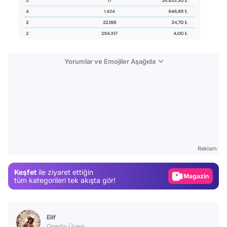
Yorumlar ve Emojiler Aşağıda
Video
Test
Reklam
Gündem
Keşfet
ile ziyaret ettiğin
Magazin
tüm kategorileri tek akışta gör!
Video
Test
Elif
Onedio Üyesi