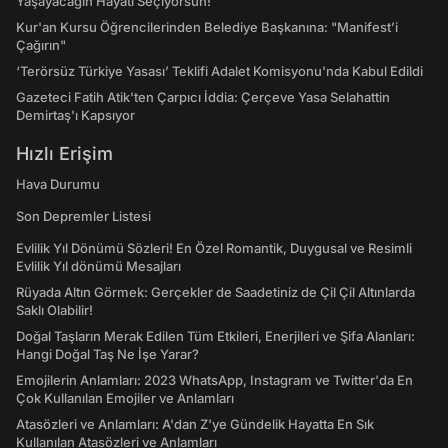
Yaşayacağın Hayatı Seçiyorsun!
Kur'an Kursu Öğrencilerinden Belediye Başkanına: "Manifest’i
Çağırın"
‘Terörsüz Türkiye Yasası’ Teklifi Adalet Komisyonu'nda Kabul Edildi
Gazeteci Fatih Atik'ten Çarpıcı İddia: Çerçeve Yasa Selahattin
Demirtaş'ı Kapsıyor
Hızlı Erişim
Hava Durumu
Son Depremler Listesi
Evlilik Yıl Dönümü Sözleri! En Özel Romantik, Duygusal ve Resimli
Evlilik Yıl dönümü Mesajları
Rüyada Altın Görmek: Gerçekler de Saadetiniz de Çil Çil Altınlarda
Saklı Olabilir!
Doğal Taşların Merak Edilen Tüm Etkileri, Enerjileri ve Şifa Alanları:
Hangi Doğal Taş Ne İşe Yarar?
Emojilerin Anlamları: 2023 WhatsApp, Instagram ve Twitter'da En
Çok Kullanılan Emojiler ve Anlamları
Atasözleri ve Anlamları: A'dan Z'ye Gündelik Hayatta En Sık
Kullanılan Atasözleri ve Anlamları