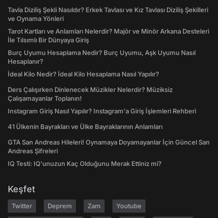
Tavla Diziliş Şekli Nasıldır? Erkek Tavlası ve Kız Tavlası Diziliş Şekilleri
ve Oynama Yönleri
Tarot Kartları ve Anlamları Nelerdir? Majör ve Minör Arkana Desteleri
İle Tılsımlı Bir Dünyaya Giriş
Burç Uyumu Hesaplama Nedir? Burç Uyumu, Aşk Uyumu Nasıl
Hesaplanır?
İdeal Kilo Nedir? İdeal Kilo Hesaplama Nasıl Yapılır?
Ders Çalışırken Dinlenecek Müzikler Nelerdir? Müziksiz
Çalışamayanlar Toplanın!
Instagram Giriş Nasıl Yapılır? Instagram'a Giriş İşlemleri Rehberi
41 Ülkenin Bayrakları ve Ülke Bayraklarının Anlamları
GTA San Andreas Hileleri! Oynamaya Doyamayanlar İçin Güncel San
Andreas Şifreleri
IQ Testi: IQ'unuzun Kaç Olduğunu Merak Ettiniz mi?
Keşfet
Twitter
Deprem
Zam
Youtube