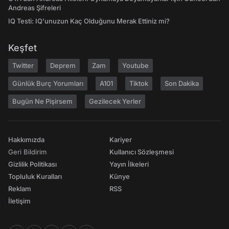
Andreas Şifreleri
IQ Testi: IQ'unuzun Kaç Olduğunu Merak Ettiniz mi?
Keşfet
Twitter
Deprem
Zam
Youtube
Günlük Burç Yorumları
A101
Tiktok
Son Dakika
Bugün Ne Pişirsem
Gezilecek Yerler
Hakkımızda
Kariyer
Geri Bildirim
Kullanıcı Sözleşmesi
Gizlilik Politikası
Yayın İlkeleri
Topluluk Kuralları
Künye
Reklam
RSS
İletişim