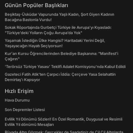
Günün Popüler Başlıkları
Beşiktaş-Üsküdar Vapurunda Yaşlı Kadın, Şort Giyen Kadının
Bacağına Bastonla Vurdu!
Sokak Röportajında Gurbetçi Türkiye ile Avrupa'yı Kıyasladı:
"Türkiye’deki Yolların Çoğu Avrupa’da Yok"
Yaşamak İstediğin Ülke Hangisi? Haritadaki Yerini Değil,
Yaşayacağın Hayatı Seçiyorsun!
Kur'an Kursu Öğrencilerinden Belediye Başkanına: "Manifest’i
Çağırın"
‘Terörsüz Türkiye Yasası’ Teklifi Adalet Komisyonu'nda Kabul Edildi
Gazeteci Fatih Atik'ten Çarpıcı İddia: Çerçeve Yasa Selahattin
Demirtaş'ı Kapsıyor
Hızlı Erişim
Hava Durumu
Son Depremler Listesi
Evlilik Yıl Dönümü Sözleri! En Özel Romantik, Duygusal ve Resimli
Evlilik Yıl dönümü Mesajları
Rüyada Altın Görmek: Gerçekler de Saadetiniz de Çil Çil Altınlarda