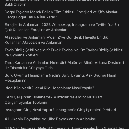
Saklı Olabilir!
Doğal Taşların Merak Edilen Tüm Etkileri, Enerjileri ve Şifa Alanları:
Hangi Doğal Taş Ne İşe Yarar?
Emojilerin Anlamları: 2023 WhatsApp, Instagram ve Twitter'da En
Çok Kullanılan Emojiler ve Anlamları
Atasözleri ve Anlamları: A'dan Z'ye Gündelik Hayatta En Sık
Kullanılan Atasözleri ve Anlamları
Tavla Diziliş Şekli Nasıldır? Erkek Tavlası ve Kız Tavlası Diziliş Şekilleri
ve Oynama Yönleri
Tarot Kartları ve Anlamları Nelerdir? Majör ve Minör Arkana Desteleri
İle Tılsımlı Bir Dünyaya Giriş
Burç Uyumu Hesaplama Nedir? Burç Uyumu, Aşk Uyumu Nasıl
Hesaplanır?
İdeal Kilo Nedir? İdeal Kilo Hesaplama Nasıl Yapılır?
Ders Çalışırken Dinlenecek Müzikler Nelerdir? Müziksiz
Çalışamayanlar Toplanın!
Instagram Giriş Nasıl Yapılır? Instagram'a Giriş İşlemleri Rehberi
41 Ülkenin Bayrakları ve Ülke Bayraklarının Anlamları
GTA San Andreas Hileleri! Oynamaya Doyamayanlar İçin Güncel San