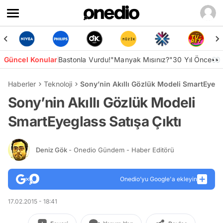
Güncel Konular
Bastonla Vurdu!
"Manyak Mısınız?"
30 Yıl Önce👀
Haberler
Teknoloji
Sony’nin Akıllı Gözlük Modeli SmartEyegla
Sony’nin Akıllı Gözlük Modeli
SmartEyeglass Satışa Çıktı
Deniz Gök
- Onedio Gündem - Haber Editörü
Onedio’yu Google'a ekleyin
17.02.2015 - 18:41