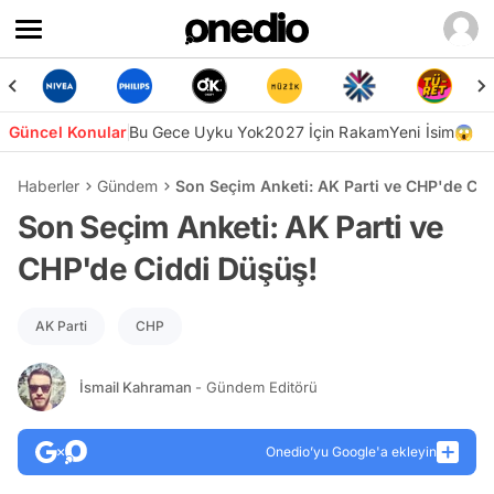
Güncel Konular
Bu Gece Uyku Yok
2027 İçin Rakam
Yeni İsim😱
Haberler
Gündem
Son Seçim Anketi: AK Parti ve CHP'de Cid
Son Seçim Anketi: AK Parti ve
CHP'de Ciddi Düşüş!
AK Parti
CHP
İsmail Kahraman
- Gündem Editörü
Onedio’yu Google'a ekleyin