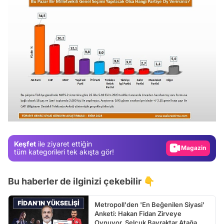
Video
Test
Gündem
Magazin
Keşfet
ile ziyaret ettiğin
Video
tüm kategorileri tek akışta gör!
Test
Bu haberler de ilginizi çekebilir 👇
Metropoll'den 'En Beğenilen Siyasi'
Anketi: Hakan Fidan Zirveye
Oynuyor, Selçuk Bayraktar Atağa