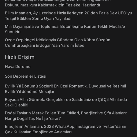
Dokunulmazlığını Kaldırmak İçin Fezleke Hazırlandı
Bilim İnsanları, Ay Üzerinde Hızla İlerleyen 20'den Fazla Dev UFO'yu
Tespit Ettikten Sonra Uyarı Yayınladı
Milli Dayanışma ve Toplumsal Bütünleşme Kanun Teklifi Meclis’e
Sunuldu
Özge Özpirinçci İddialarıyla Gündem Olan Kübra Süzgün
Cumhurbaşkanı Erdoğan'dan Yardım İstedi
Hızlı Erişim
Hava Durumu
Son Depremler Listesi
Evlilik Yıl Dönümü Sözleri! En Özel Romantik, Duygusal ve Resimli
Evlilik Yıl dönümü Mesajları
Rüyada Altın Görmek: Gerçekler de Saadetiniz de Çil Çil Altınlarda
Saklı Olabilir!
Doğal Taşların Merak Edilen Tüm Etkileri, Enerjileri ve Şifa Alanları:
Hangi Doğal Taş Ne İşe Yarar?
Emojilerin Anlamları: 2023 WhatsApp, Instagram ve Twitter'da En
Çok Kullanılan Emojiler ve Anlamları