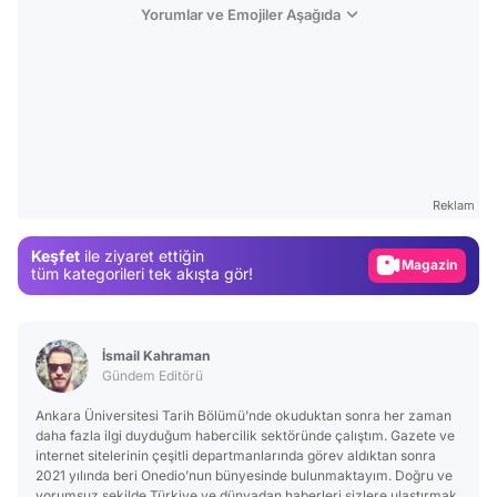
Yorumlar ve Emojiler Aşağıda
Video
Test
Reklam
Gündem
Keşfet
ile ziyaret ettiğin
Magazin
tüm kategorileri tek akışta gör!
Video
Test
İsmail Kahraman
Gündem Editörü
Ankara Üniversitesi Tarih Bölümü’nde okuduktan sonra her zaman
daha fazla ilgi duyduğum habercilik sektöründe çalıştım. Gazete ve
internet sitelerinin çeşitli departmanlarında görev aldıktan sonra
2021 yılında beri Onedio’nun bünyesinde bulunmaktayım. Doğru ve
yorumsuz şekilde Türkiye ve dünyadan haberleri sizlere ulaştırmak