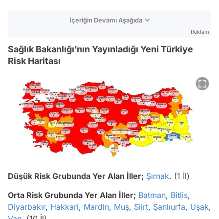
İçeriğin Devamı Aşağıda
Reklam
Sağlık Bakanlığı’nın Yayınladığı Yeni Türkiye
Risk Haritası
Düşük Risk Grubunda Yer Alan İller;
Şırnak
. (1 İl)
Orta Risk Grubunda Yer Alan İller;
Batman
,
Bitlis
,
Diyarbakır
,
Hakkari
,
Mardin
,
Muş
,
Siirt
,
Şanlıurfa
,
Uşak
,
Van
. (10 İl)