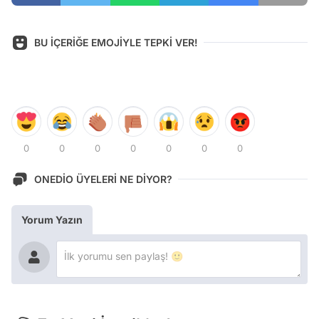
BU İÇERİĞE EMOJİYLE TEPKİ VER!
0
0
0
0
0
0
0
ONEDİO ÜYELERİ NE DİYOR?
Yorum Yazın