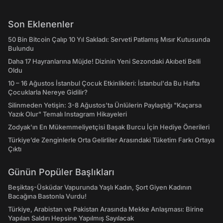
Son Eklenenler
50 Bin Bitcoin Çalıp 10 Yıl Sakladı: Serveti Patlamış Mısır Kutusunda
Bulundu
Daha 17 Hayranlarına Müjde! Dizinin Yeni Sezondaki Akıbeti Belli
Oldu
10 – 16 Ağustos İstanbul Çocuk Etkinlikleri: İstanbul'da Bu Hafta
Çocuklarla Nereye Gidilir?
Silinmeden Yetişin: 3-8 Ağustos'ta Ünlülerin Paylaştığı "Kaçarsa
Yazık Olur" Temalı Instagram Hikayeleri
Zodyak'ın En Mükemmeliyetçisi Başak Burcu İçin Hediye Önerileri
Türkiye’de Zenginlerle Orta Gelirliler Arasındaki Tüketim Farkı Ortaya
Çıktı
Günün Popüler Başlıkları
Beşiktaş-Üsküdar Vapurunda Yaşlı Kadın, Şort Giyen Kadının
Bacağına Bastonla Vurdu!
Türkiye, Arabistan ve Pakistan Arasında Mekke Anlaşması: Birine
Yapılan Saldırı Hepsine Yapılmış Sayılacak