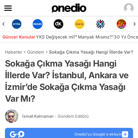
Güncel Konular
YKS Değişecek mi?
"Manyak Mısınız?"
30 Yıl Önc
Haberler
Gündem
Sokağa Çıkma Yasağı Hangi İllerde Var? İ
Sokağa Çıkma Yasağı Hangi
İllerde Var? İstanbul, Ankara ve
İzmir’de Sokağa Çıkma Yasağı
Var Mı?
İsmail Kahraman
- Gündem Editörü
Onedio’yu Google'a ekleyin