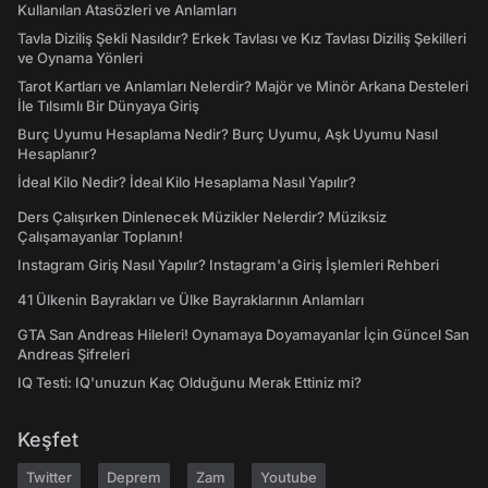
Kullanılan Atasözleri ve Anlamları
Tavla Diziliş Şekli Nasıldır? Erkek Tavlası ve Kız Tavlası Diziliş Şekilleri
ve Oynama Yönleri
Tarot Kartları ve Anlamları Nelerdir? Majör ve Minör Arkana Desteleri
İle Tılsımlı Bir Dünyaya Giriş
Burç Uyumu Hesaplama Nedir? Burç Uyumu, Aşk Uyumu Nasıl
Hesaplanır?
İdeal Kilo Nedir? İdeal Kilo Hesaplama Nasıl Yapılır?
Ders Çalışırken Dinlenecek Müzikler Nelerdir? Müziksiz
Çalışamayanlar Toplanın!
Instagram Giriş Nasıl Yapılır? Instagram'a Giriş İşlemleri Rehberi
41 Ülkenin Bayrakları ve Ülke Bayraklarının Anlamları
GTA San Andreas Hileleri! Oynamaya Doyamayanlar İçin Güncel San
Andreas Şifreleri
IQ Testi: IQ'unuzun Kaç Olduğunu Merak Ettiniz mi?
Keşfet
Twitter
Deprem
Zam
Youtube