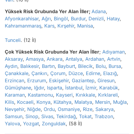
Yüksek Risk Grubunda Yer Alan İller;
Adana
,
Afyonkarahisar
,
Ağrı
,
Bingöl
,
Burdur
,
Denizli
,
Hatay
,
Kahramanmaraş
,
Kars
,
Kırşehir
,
Manisa
,
Tunceli
. (12 İl)
Çok Yüksek Risk Grubunda Yer Alan İller
;
Adıyaman
,
Aksaray
,
Amasya
,
Ankara
,
Antalya
,
Ardahan
,
Artvin
,
Aydın
,
Balıkesir
,
Bartın
,
Bayburt
,
Bilecik
,
Bolu
,
Bursa
,
Çanakkale
,
Çankırı
,
Çorum
,
Düzce
,
Edirne
,
Elazığ
,
Erzincan
,
Erzurum
,
Eskişehir
,
Gaziantep
,
Giresun
,
Gümüşhane
,
Iğdır
,
Isparta
,
İstanbul
,
İzmir
,
Karabük
,
Karaman
,
Kastamonu
,
Kayseri
,
Kırıkkale
,
Kırklareli
,
Kilis
,
Kocaeli
,
Konya
,
Kütahya
,
Malatya
,
Mersin
,
Muğla
,
Nevşehir
,
Niğde
,
Ordu
,
Osmaniye
,
Rize
,
Sakarya
,
Samsun
,
Sinop
,
Sivas
,
Tekirdağ
,
Tokat
,
Trabzon
,
Yalova
,
Yozgat
,
Zonguldak
, (58 İl)