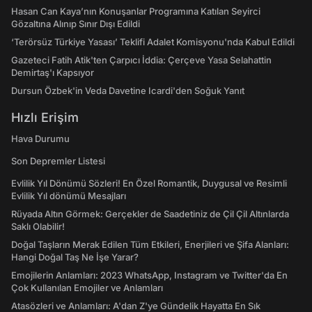
Hasan Can Kaya’nın Konuşanlar Programına Katılan Seyirci
Gözaltına Alınıp Sınır Dışı Edildi
‘Terörsüz Türkiye Yasası’ Teklifi Adalet Komisyonu'nda Kabul Edildi
Gazeteci Fatih Atik'ten Çarpıcı İddia: Çerçeve Yasa Selahattin
Demirtaş'ı Kapsıyor
Dursun Özbek'in Veda Davetine Icardi'den Soğuk Yanıt
Hızlı Erişim
Hava Durumu
Son Depremler Listesi
Evlilik Yıl Dönümü Sözleri! En Özel Romantik, Duygusal ve Resimli
Evlilik Yıl dönümü Mesajları
Rüyada Altın Görmek: Gerçekler de Saadetiniz de Çil Çil Altınlarda
Saklı Olabilir!
Doğal Taşların Merak Edilen Tüm Etkileri, Enerjileri ve Şifa Alanları:
Hangi Doğal Taş Ne İşe Yarar?
Emojilerin Anlamları: 2023 WhatsApp, Instagram ve Twitter'da En
Çok Kullanılan Emojiler ve Anlamları
Atasözleri ve Anlamları: A'dan Z'ye Gündelik Hayatta En Sık