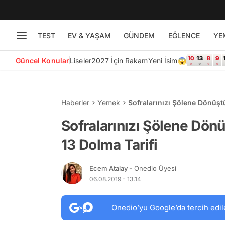
TEST
EV & YAŞAM
GÜNDEM
EĞLENCE
YE
Güncel Konular
Liseler
2027 İçin Rakam
Yeni İsim😱
Haberler
Yemek
Sofralarınızı Şölene Dönüştü
Sofralarınızı Şölene Dönü
13 Dolma Tarifi
Ecem Atalay
- Onedio Üyesi
06.08.2019 - 13:14
Onedio’yu Google’da tercih edil