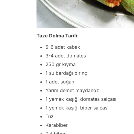
Taze Dolma Tarifi:
5-6 adet kabak
3-4 adet domates
250 gr kıyma
1 su bardağı pirinç
1 adet soğan
Yarım demet maydanoz
1 yemek kaşığı domates salçası
1 yemek kaşığı biber salçası
Tuz
Karabiber
Pul biber