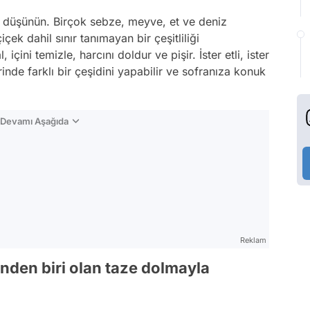
k düşünün. Birçok sebze, meyve, et ve deniz
çek dahil sınır tanımayan bir çeşitliliği
içini temizle, harcını doldur ve pişir. İster etli, ister
rinde farklı bir çeşidini yapabilir ve sofranıza konuk

n Devamı Aşağıda
Reklam
inden biri olan taze dolmayla